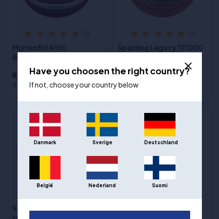
(5)
(2)
Molten BG4050
Spalding Legacy TF1000
Basketball størrelse 6
Indoor Basketball Str. 6
Have you choosen the right country?
895,00 kr
649,00 kr
If not, choose your country below
1.492,00 kr
Danmark
Sverige
Deutschland
België
Nederland
Suomi
Spalding TF Gold
(6)
størrelse 6