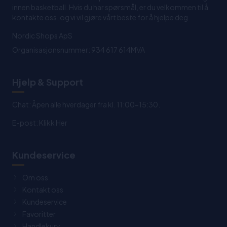
innen basketball. Hvis du har spørsmål, er du velkommen til å
kontakte oss, og vi vil gjøre vårt beste for å hjelpe deg
Nordic Shops ApS
Organisasjonsnummer: 934 617 614MVA
Hjelp & Support
Chat: Åpen alle hverdager fra kl. 11:00-15:30.
E-post:
Klikk Her
Kundeservice
Om oss
Kontakt oss
Kundeservice
Favoritter
Handlekurv