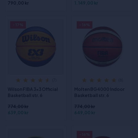
790,00 kr
1.149,00 kr
- 17%
- 16%
(7)
(8)
Wilson FIBA 3x3 Official
Molten BG4000 Indoor
Basketball str. 6
Basketball str. 6
774,00 kr
774,00 kr
639,00 kr
649,00 kr
- 16%