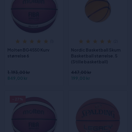
(1)
(2)
Molten BG4550 Kurv
Nordic Basketball Skum
størrelse 6
Basketball størrelse. S
(Stille basketball)
1.193,00 kr
447,00 kr
849,00 kr
199,00 kr
- 27%