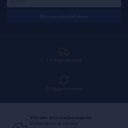
Abonner på nyhetsbrev
1-4 dagers levering
30 dagers returrett
Chat: Åpen alle hverdager fra kl. 11:00-15:30.
Vi bruker informasjonskapsler
Et eksempel er at vi bruker