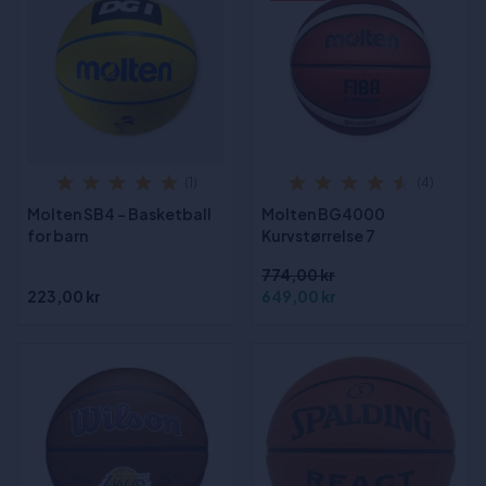
(1)
(4)
Molten SB4 - Basketball
Molten BG4000
for barn
Kurvstørrelse 7
774,00 kr
223,00 kr
649,00 kr