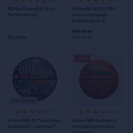
(30)
(8)
NB Mini Foam Ball 13 cm
Molten BG4500 FIBA
for Mini Hoops
Indoor Gameball
Basketball str. 6
984,00 kr
133,00 kr
849,00 kr
- 30%
Out of stock
(7)
(12)
Wilson NBA All Team Retro
Wilson NBA Authentic
Basketball - størrelse 7
innendørs/utendørs -
Størrelse 7