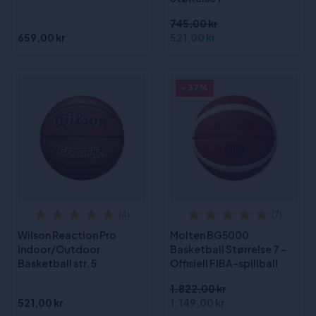
745,00 kr
659,00 kr
521,00 kr
- 37%
(4)
(7)
Wilson Reaction Pro
Molten BG5000
Indoor/Outdoor
Basketball Størrelse 7 -
Basketball str. 5
Offisiell FIBA-spillball
1.822,00 kr
521,00 kr
1.149,00 kr