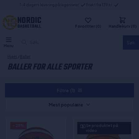
1-4 dagers levering på lagervarer
Frakt fra 139 kr
NORDIC
BASKETBALL
Favoritter (0)
Handlekurv (0)
Søk...
Søk
Menu
Hjem
/
Baller
BALLER FOR ALLE SPORTER
Filtre
(1)
Mest populære
- 25%
Se produktet på
video