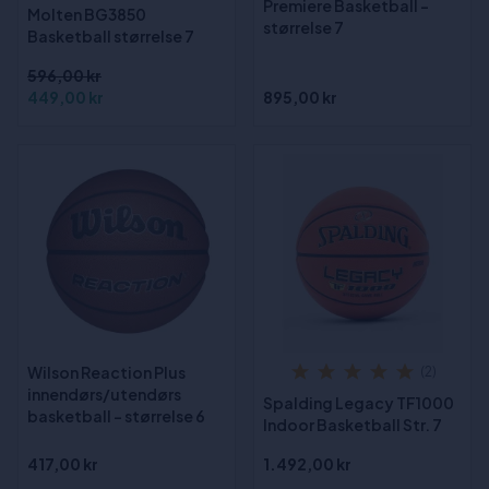
Premiere Basketball -
Molten BG3850
størrelse 7
Basketball størrelse 7
596,00 kr
449,00 kr
895,00 kr
Wilson Reaction Plus
(2)
innendørs/utendørs
Spalding Legacy TF1000
basketball - størrelse 6
Indoor Basketball Str. 7
417,00 kr
1.492,00 kr