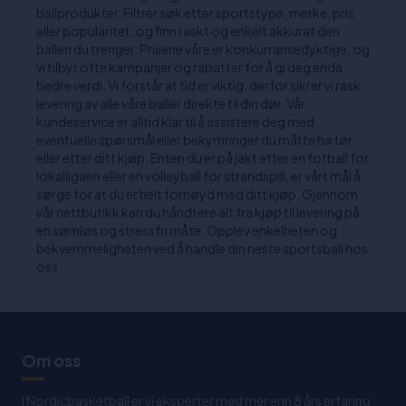
ballprodukter. Filtrer søk etter sportstype, merke, pris
eller popularitet, og finn raskt og enkelt akkurat den
ballen du trenger. Prisene våre er konkurransedyktige, og
vi tilbyr ofte kampanjer og rabatter for å gi deg enda
bedre verdi. Vi forstår at tid er viktig, derfor sikrer vi rask
levering av alle våre baller direkte til din dør. Vår
kundeservice er alltid klar til å assistere deg med
eventuelle spørsmål eller bekymringer du måtte ha før
eller etter ditt kjøp. Enten du er på jakt etter en fotball for
lokalligaen eller en volleyball for strandspill, er vårt mål å
sørge for at du er helt fornøyd med ditt kjøp. Gjennom
vår nettbutikk kan du håndtere alt fra kjøp til levering på
en sømløs og stressfri måte. Opplev enkelheten og
bekvemmeligheten ved å handle din neste sportsball hos
oss.
Om oss
I Nordicbasketball er vi eksperter med mer enn 8 års erfaring