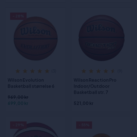
- 28%
(3)
(9)
Wilson Evolution
Wilson Reaction Pro
Basketball størrelse 6
Indoor/Outdoor
Basketball str. 7
969,00 kr
699,00 kr
521,00 kr
- 29%
- 55%