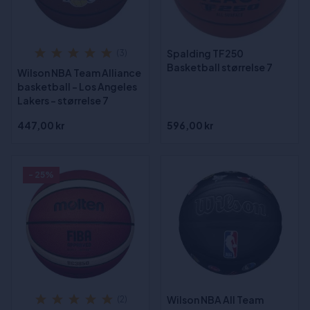
Spalding TF250
(3)
Basketball størrelse 7
Wilson NBA Team Alliance
basketball - Los Angeles
Lakers - størrelse 7
447,00 kr
596,00 kr
- 25%
Wilson NBA All Team
(2)