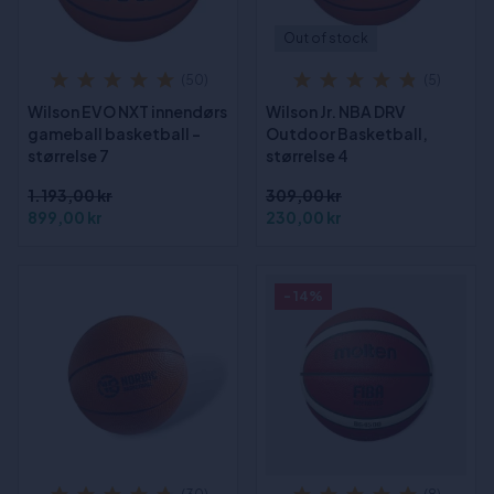
Out of stock
(50)
(5)
Wilson EVO NXT innendørs
Wilson Jr. NBA DRV
gameball basketball -
Outdoor Basketball,
størrelse 7
størrelse 4
1.193,00 kr
309,00 kr
899,00 kr
230,00 kr
- 14%