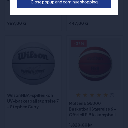
Wilson WNBA Authentic
Close popup and continue shopping
Series Outdoor
Basketball str. 6
969,00 kr
447,00 kr
- 37%
Wilson NBA-spillerikon
(5)
UV-basketball størrelse 7
Molten BG5000
- Stephen Curry
Basketball Størrelse 6 -
Offisiell FIBA-kampball
1.820,00 kr