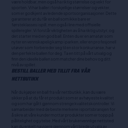
være holdbar, men også ha riktig størrelse og vekt for
sporten. Vi har baller i forskjellige størrelser og vekter,
som er godkjent av ledende sportsorganisasjoner. Dette
garanterer at du får en ball som ikke bare er
førsteklasses i spill, men også i line med offisielle
spilleregler. Vi forstår viktigheten av å ha riktig utstyr, og
det starter med en god ball. Enten du er en amatør som
nyter en vennskapelig kamp i parken, eller en profesjonell
utøver som forbereder seg til en stor konkurranse, har vi
den perfekte ballen for deg. Ta en titt på vårt utvalg og
finn den ideelle ballen som matcher dine behov og ditt
nivå av spillet.
BESTILL BALLER MED TILLIT FRA VÅR
NETTBUTIKK
Når du kjøper en ball fra vår nettbutikk, kan du være
sikker på at du får et produkt som er av høyeste kvalitet
og som har gått gjennom strenge kvalitetskontroller. Vi
samarbeider med de beste merkene i sportsbransjen for
å sikre at våre kunder mottar produkter som er topp på
pålitelighet og ytelse. Med vårt brukervennlige nettsted
kan du enkelt navigere gjennom vårt brede utvalg av