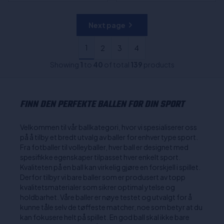
Next page
1
2
3
4
Showing
1
to
40
of total
139
products
FINN DEN PERFEKTE BALLEN FOR DIN SPORT
Velkommen til vår ballkategori, hvor vi spesialiserer oss
på å tilby et bredt utvalg av baller for enhver type sport.
Fra fotballer til volleyballer, hver ball er designet med
spesifikke egenskaper tilpasset hver enkelt sport.
Kvaliteten på en ball kan virkelig gjøre en forskjell i spillet.
Derfor tilbyr vi bare baller som er produsert av topp
kvalitetsmaterialer som sikrer optimal ytelse og
holdbarhet. Våre baller er nøye testet og utvalgt for å
kunne tåle selv de tøffeste matcher, noe som betyr at du
kan fokusere helt på spillet. En god ball skal ikke bare