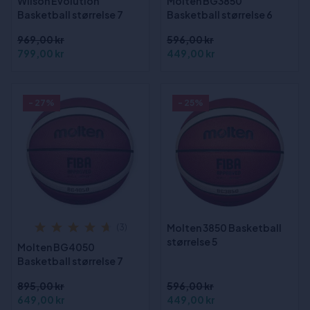
Wilson Evolution
Molten BG3850
Basketball størrelse 7
Basketball størrelse 6
969,00 kr
596,00 kr
799,00 kr
449,00 kr
- 27%
- 25%
Molten 3850 Basketball
(3)
størrelse 5
Molten BG4050
Basketball størrelse 7
895,00 kr
596,00 kr
649,00 kr
449,00 kr