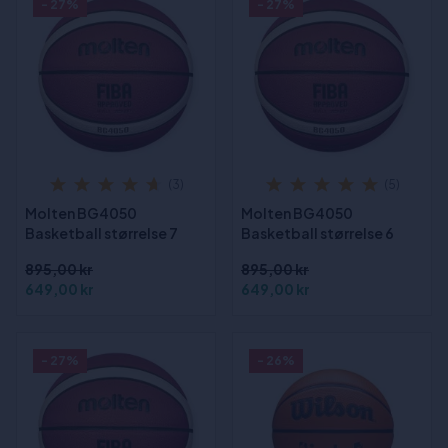
- 27%
- 27%
(3)
(5)
Molten BG4050
Molten BG4050
Basketball størrelse 7
Basketball størrelse 6
895,00 kr
895,00 kr
649,00 kr
649,00 kr
- 27%
- 26%