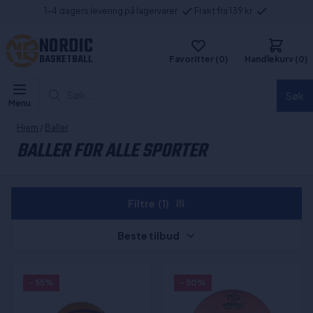
1-4 dagers levering på lagervarer
Frakt fra 139 kr
NORDIC
BASKETBALL
Favoritter (0)
Handlekurv (0)
Søk...
Søk
Menu
Hjem
/
Baller
BALLER FOR ALLE SPORTER
Filtre
(1)
Beste tilbud
- 55%
- 50%