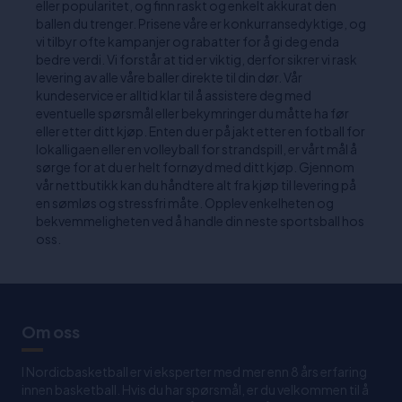
eller popularitet, og finn raskt og enkelt akkurat den
ballen du trenger. Prisene våre er konkurransedyktige, og
vi tilbyr ofte kampanjer og rabatter for å gi deg enda
bedre verdi. Vi forstår at tid er viktig, derfor sikrer vi rask
levering av alle våre baller direkte til din dør. Vår
kundeservice er alltid klar til å assistere deg med
eventuelle spørsmål eller bekymringer du måtte ha før
eller etter ditt kjøp. Enten du er på jakt etter en fotball for
lokalligaen eller en volleyball for strandspill, er vårt mål å
sørge for at du er helt fornøyd med ditt kjøp. Gjennom
vår nettbutikk kan du håndtere alt fra kjøp til levering på
en sømløs og stressfri måte. Opplev enkelheten og
bekvemmeligheten ved å handle din neste sportsball hos
oss.
Om oss
I Nordicbasketball er vi eksperter med mer enn 8 års erfaring
innen basketball. Hvis du har spørsmål, er du velkommen til å