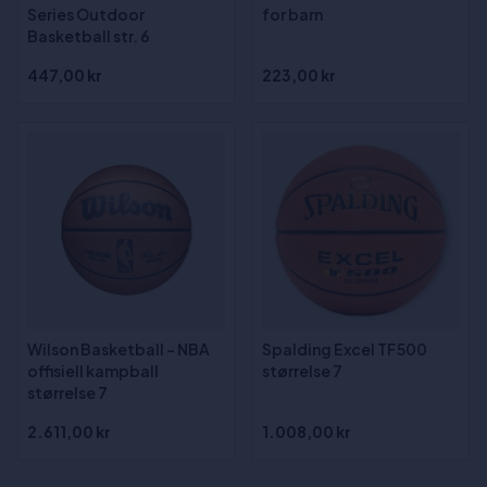
Series Outdoor
for barn
Basketball str. 6
447,00 kr
223,00 kr
Wilson Basketball - NBA
Spalding Excel TF500
offisiell kampball
størrelse 7
størrelse 7
2.611,00 kr
1.008,00 kr