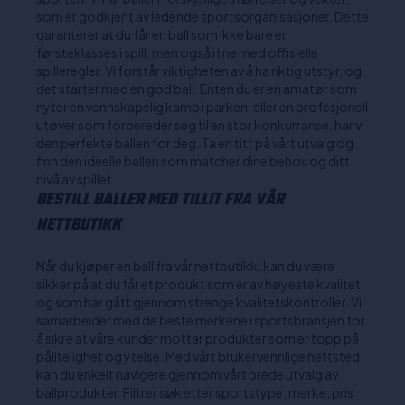
som er godkjent av ledende sportsorganisasjoner. Dette
garanterer at du får en ball som ikke bare er
førsteklasses i spill, men også i line med offisielle
spilleregler. Vi forstår viktigheten av å ha riktig utstyr, og
det starter med en god ball. Enten du er en amatør som
nyter en vennskapelig kamp i parken, eller en profesjonell
utøver som forbereder seg til en stor konkurranse, har vi
den perfekte ballen for deg. Ta en titt på vårt utvalg og
finn den ideelle ballen som matcher dine behov og ditt
nivå av spillet.
BESTILL BALLER MED TILLIT FRA VÅR
NETTBUTIKK
Når du kjøper en ball fra vår nettbutikk, kan du være
sikker på at du får et produkt som er av høyeste kvalitet
og som har gått gjennom strenge kvalitetskontroller. Vi
samarbeider med de beste merkene i sportsbransjen for
å sikre at våre kunder mottar produkter som er topp på
pålitelighet og ytelse. Med vårt brukervennlige nettsted
kan du enkelt navigere gjennom vårt brede utvalg av
ballprodukter. Filtrer søk etter sportstype, merke, pris