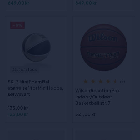
649,00 kr
849,00 kr
- 8%
Out of stock
SKLZ Mini Foam Ball
(9)
størrelse 1 for Mini Hoops,
Wilson Reaction Pro
sølv/svart
Indoor/Outdoor
Basketball str. 7
133,00 kr
123,00 kr
521,00 kr