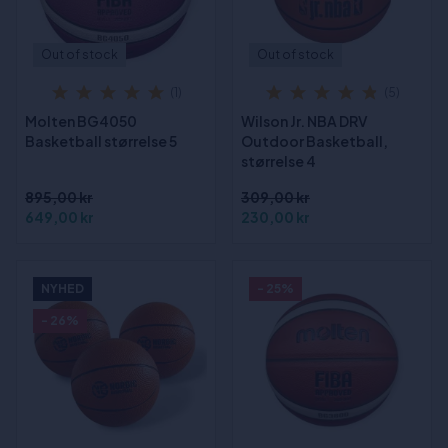
Out of stock
Out of stock
(1)
(5)
Molten BG4050
Wilson Jr. NBA DRV
Basketball størrelse 5
Outdoor Basketball,
størrelse 4
895,00 kr
309,00 kr
649,00 kr
230,00 kr
NYHED
- 25%
- 26%