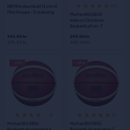
NB Mini skumball 13 cm til
(47)
Mini Hoops – 3-pakning
Molten BG3800
Indoor/Outdoor
Basketball str. 7
396,00 kr
599,00 kr
295,00 kr
449,00 kr
- 25%
- 25%
(1)
(2)
Molten BG3850
Molten BG3850
Basketball størrelse 6
Basketball størrelse 7