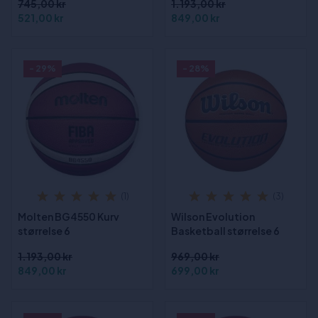
745,00 kr
1.193,00 kr
521,00 kr
849,00 kr
- 29%
- 28%
(1)
(3)
Molten BG4550 Kurv
Wilson Evolution
størrelse 6
Basketball størrelse 6
1.193,00 kr
969,00 kr
849,00 kr
699,00 kr