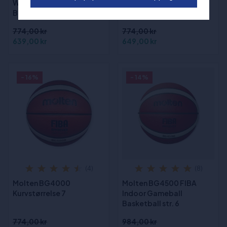
Wilson FIBA 3x3 Official
Molten BG4000 Indoor
Basketball str. 6
Basketball str. 6
774,00 kr
774,00 kr
639,00 kr
649,00 kr
- 16%
- 14%
(4)
(8)
Molten BG4000
Molten BG4500 FIBA
Kurvstørrelse 7
Indoor Gameball
Basketball str. 6
774,00 kr
984,00 kr