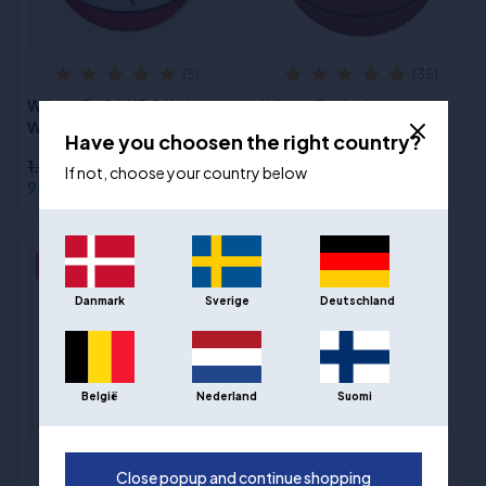
(5)
(35)
Wilson EVO NXT Official
Wilson Evolution
WNBA- stl. 6
Basketball størrelse 7
Have you choosen the right country?
1.193,00 kr
969,00 kr
If not, choose your country below
969,00 kr
799,00 kr
- 17%
- 16%
Danmark
Sverige
Deutschland
België
Nederland
Suomi
(7)
(8)
Close popup and continue shopping