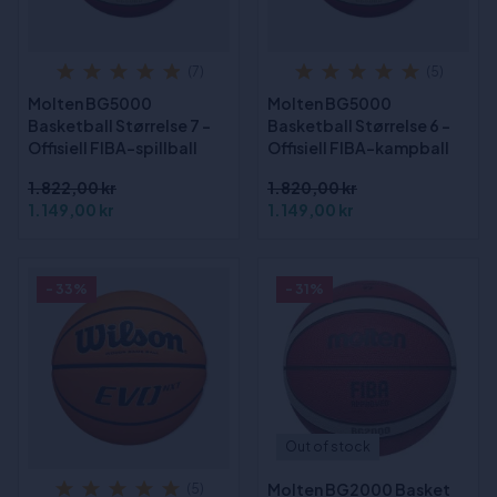
(7)
(5)
Molten BG5000
Molten BG5000
Basketball Størrelse 7 -
Basketball Størrelse 6 -
Offisiell FIBA-spillball
Offisiell FIBA-kampball
1.822,00 kr
1.820,00 kr
1.149,00 kr
1.149,00 kr
- 33%
- 31%
Out of stock
Molten BG2000 Basket
(5)