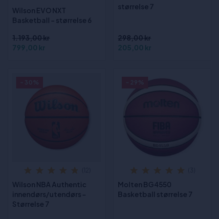
størrelse 7
Wilson EVO NXT
Basketball - størrelse 6
1.193,00 kr
298,00 kr
799,00 kr
205,00 kr
- 30%
- 29%
(12)
(3)
Wilson NBA Authentic
Molten BG4550
innendørs/utendørs -
Basketball størrelse 7
Størrelse 7