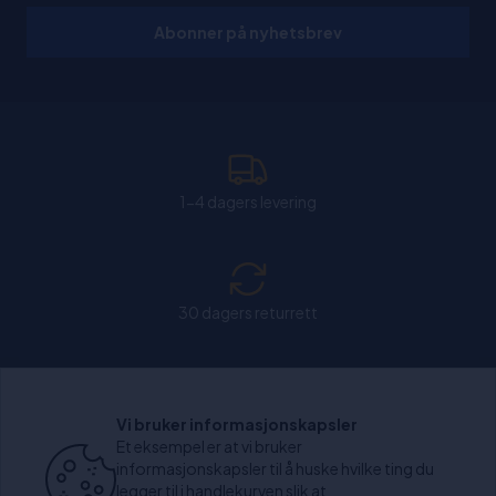
Abonner på nyhetsbrev
1-4 dagers levering
30 dagers returrett
Chat: Åpen alle hverdager fra kl. 11:00-15:30.
Vi bruker informasjonskapsler
Et eksempel er at vi bruker
informasjonskapsler til å huske hvilke ting du
legger til i handlekurven slik at