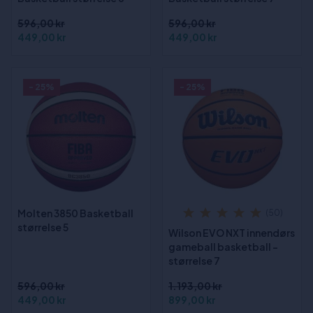
596,00 kr
596,00 kr
449,00 kr
449,00 kr
- 25%
- 25%
Molten 3850 Basketball
(50)
størrelse 5
Wilson EVO NXT innendørs
gameball basketball -
størrelse 7
596,00 kr
1.193,00 kr
449,00 kr
899,00 kr