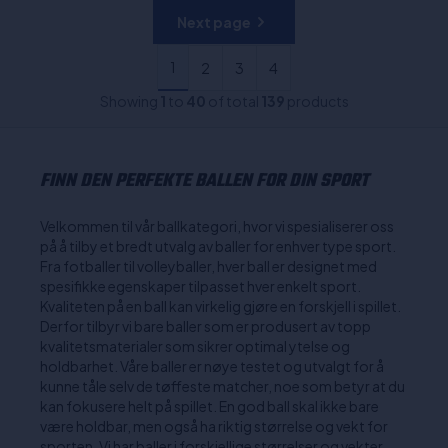
Next page
1
2
3
4
Showing
1
to
40
of total
139
products
FINN DEN PERFEKTE BALLEN FOR DIN SPORT
Velkommen til vår ballkategori, hvor vi spesialiserer oss
på å tilby et bredt utvalg av baller for enhver type sport.
Fra fotballer til volleyballer, hver ball er designet med
spesifikke egenskaper tilpasset hver enkelt sport.
Kvaliteten på en ball kan virkelig gjøre en forskjell i spillet.
Derfor tilbyr vi bare baller som er produsert av topp
kvalitetsmaterialer som sikrer optimal ytelse og
holdbarhet. Våre baller er nøye testet og utvalgt for å
kunne tåle selv de tøffeste matcher, noe som betyr at du
kan fokusere helt på spillet. En god ball skal ikke bare
være holdbar, men også ha riktig størrelse og vekt for
sporten. Vi har baller i forskjellige størrelser og vekter,