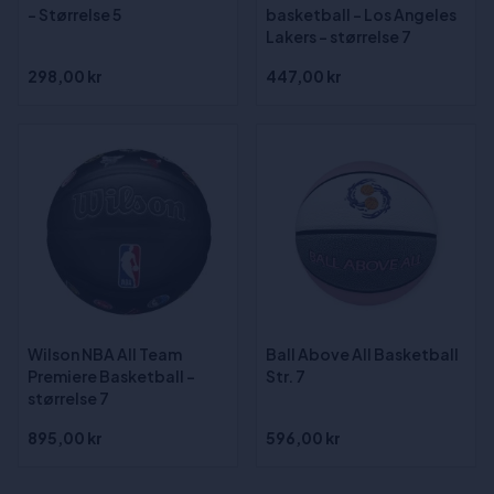
- Størrelse 5
basketball - Los Angeles
Lakers - størrelse 7
298,00 kr
447,00 kr
Wilson NBA All Team
Ball Above All Basketball
Premiere Basketball -
Str. 7
størrelse 7
895,00 kr
596,00 kr