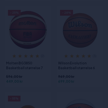
- 25%
- 28%
(2)
(3)
Molten BG3850
Wilson Evolution
Basketball størrelse 7
Basketball størrelse 6
596,00 kr
969,00 kr
449,00 kr
699,00 kr
- 55%