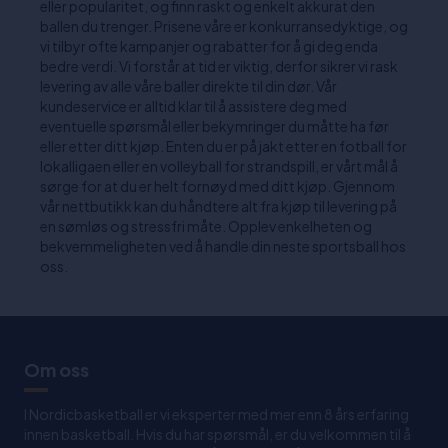
eller popularitet, og finn raskt og enkelt akkurat den
ballen du trenger. Prisene våre er konkurransedyktige, og
vi tilbyr ofte kampanjer og rabatter for å gi deg enda
bedre verdi. Vi forstår at tid er viktig, derfor sikrer vi rask
levering av alle våre baller direkte til din dør. Vår
kundeservice er alltid klar til å assistere deg med
eventuelle spørsmål eller bekymringer du måtte ha før
eller etter ditt kjøp. Enten du er på jakt etter en fotball for
lokalligaen eller en volleyball for strandspill, er vårt mål å
sørge for at du er helt fornøyd med ditt kjøp. Gjennom
vår nettbutikk kan du håndtere alt fra kjøp til levering på
en sømløs og stressfri måte. Opplev enkelheten og
bekvemmeligheten ved å handle din neste sportsball hos
oss.
Om oss
I Nordicbasketball er vi eksperter med mer enn 8 års erfaring
innen basketball. Hvis du har spørsmål, er du velkommen til å