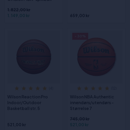
1.822,00 kr
1.149,00 kr
659,00 kr
- 30%
(4)
(12)
Wilson Reaction Pro
Wilson NBA Authentic
Indoor/Outdoor
innendørs/utendørs -
Basketball str. 5
Størrelse 7
745,00 kr
521,00 kr
521,00 kr