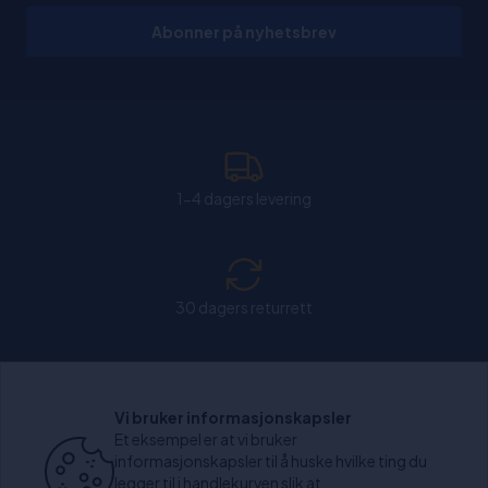
Abonner på nyhetsbrev
1-4 dagers levering
30 dagers returrett
Chat: Åpen alle hverdager fra kl. 11:00-15:30.
Vi bruker informasjonskapsler
Et eksempel er at vi bruker
informasjonskapsler til å huske hvilke ting du
legger til i handlekurven slik at