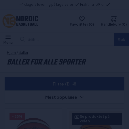
1-4 dagers levering på lagervarer
Frakt fra 139 kr
NORDIC
BASKETBALL
Favoritter (0)
Handlekurv (0)
Søk...
Søk
Menu
Hjem
/
Baller
BALLER FOR ALLE SPORTER
Filtre
(1)
Mest populære
- 25%
Se produktet på
video