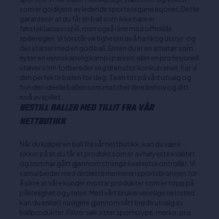
som er godkjent av ledende sportsorganisasjoner. Dette
garanterer at du får en ball som ikke bare er
førsteklasses i spill, men også i line med offisielle
spilleregler. Vi forstår viktigheten av å ha riktig utstyr, og
det starter med en god ball. Enten du er en amatør som
nyter en vennskapelig kamp i parken, eller en profesjonell
utøver som forbereder seg til en stor konkurranse, har vi
den perfekte ballen for deg. Ta en titt på vårt utvalg og
finn den ideelle ballen som matcher dine behov og ditt
nivå av spillet.
BESTILL BALLER MED TILLIT FRA VÅR
NETTBUTIKK
Når du kjøper en ball fra vår nettbutikk, kan du være
sikker på at du får et produkt som er av høyeste kvalitet
og som har gått gjennom strenge kvalitetskontroller. Vi
samarbeider med de beste merkene i sportsbransjen for
å sikre at våre kunder mottar produkter som er topp på
pålitelighet og ytelse. Med vårt brukervennlige nettsted
kan du enkelt navigere gjennom vårt brede utvalg av
ballprodukter. Filtrer søk etter sportstype, merke, pris