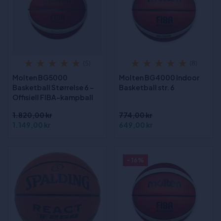
(5)
(8)
Molten BG5000
Molten BG4000 Indoor
Basketball Størrelse 6 -
Basketball str. 6
Offisiell FIBA-kampball
1.820,00 kr
774,00 kr
1.149,00 kr
649,00 kr
- 16%