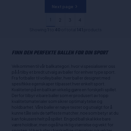
Next page
1
2
3
4
Showing
1
to
40
of total
141
products
FINN DEN PERFEKTE BALLEN FOR DIN SPORT
Velkommen til vår ballkategori, hvor vi spesialiserer oss
på å tilby et bredt utvalg av baller for enhver type sport.
Fra fotballer til volleyballer, hver ball er designet med
spesifikke egenskaper tilpasset hver enkelt sport.
Kvaliteten på en ball kan virkelig gjøre en forskjell i spillet.
Derfor tilbyr vi bare baller som er produsert av topp
kvalitetsmaterialer som sikrer optimal ytelse og
holdbarhet. Våre baller er nøye testet og utvalgt for å
kunne tåle selv de tøffeste matcher, noe som betyr at du
kan fokusere helt på spillet. En god ball skal ikke bare
være holdbar, men også ha riktig størrelse og vekt for
sporten. Vi har baller i forskjellige størrelser og vekter,