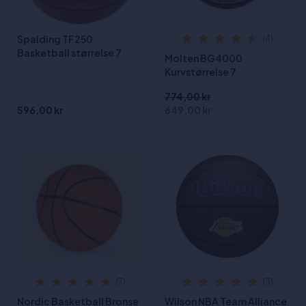
Spalding TF250
(4)
Basketball størrelse 7
Molten BG4000
Kurvstørrelse 7
774,00 kr
596,00 kr
649,00 kr
(7)
(3)
Nordic Basketball Bronse
Wilson NBA Team Alliance