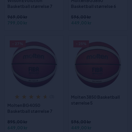
Wilson Evolution
Molten BG3850
Basketball størrelse 7
Basketball størrelse 6
969,00 kr
596,00 kr
799,00 kr
449,00 kr
- 27%
- 25%
Molten 3850 Basketball
(3)
størrelse 5
Molten BG4050
Basketball størrelse 7
895,00 kr
596,00 kr
649,00 kr
449,00 kr