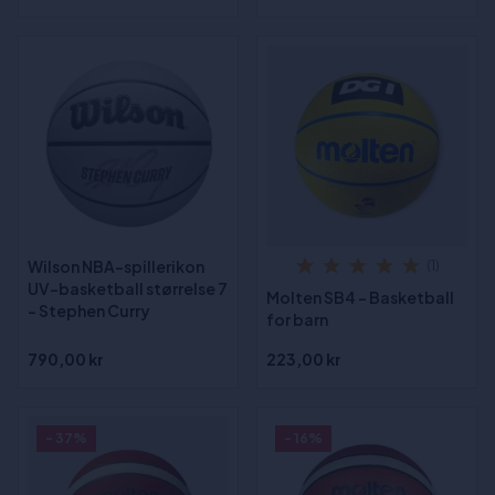
Wilson NBA-spillerikon
(1)
UV-basketball størrelse 7
Molten SB4 - Basketball
- Stephen Curry
for barn
790,00 kr
223,00 kr
- 37%
- 16%