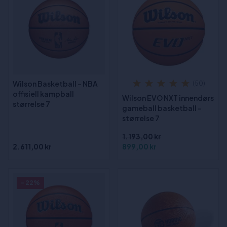
Wilson Basketball - NBA
(50)
offisiell kampball
Wilson EVO NXT innendørs
størrelse 7
gameball basketball -
størrelse 7
1.193,00 kr
2.611,00 kr
899,00 kr
- 22%