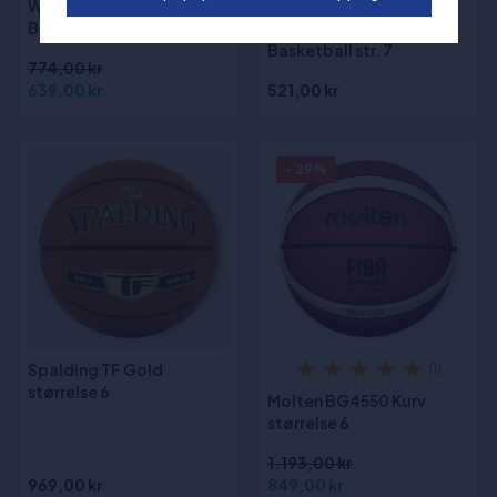
Wilson FIBA 3x3 Official
Wilson Reaction Pro
Basketball str. 6
Indoor/Outdoor
Basketball str. 7
774,00 kr
639,00 kr
521,00 kr
- 29%
Spalding TF Gold
(1)
størrelse 6
Molten BG4550 Kurv
størrelse 6
1.193,00 kr
969,00 kr
849,00 kr