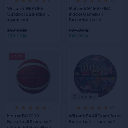
(5)
(8)
Wilson Jr. NBA DRV
Molten BG4500 FIBA
Outdoor Basketball,
Indoor Gameball
størrelse 4
Basketball str. 6
309,00 kr
984,00 kr
230,00 kr
849,00 kr
- 37%
Out of stock
(7)
(7)
Molten BG5000
Wilson NBA All Team Retro
Basketball Størrelse 7 -
Basketball - størrelse 7
Offisiell FIBA-spillball