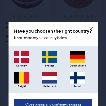
(5)
(2)
Molten BG4050
Spalding Legacy TF1000
Basketball størrelse 6
Indoor Basketball Str. 6
Have you choosen the right country?
895,00 kr
If not, choose your country below
649,00 kr
1.492,00 kr
- 17%
Danmark
Sverige
Deutschland
België
Nederland
Suomi
(7)
(9)
Close popup and continue shopping