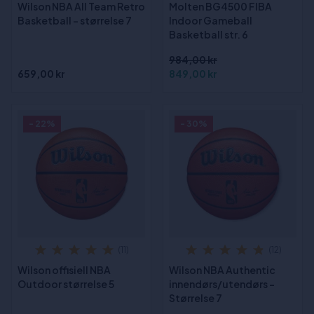
Wilson NBA All Team Retro
Molten BG4500 FIBA
Basketball - størrelse 7
Indoor Gameball
Basketball str. 6
984,00 kr
659,00 kr
849,00 kr
- 22%
- 30%
(11)
(12)
Wilson offisiell NBA
Wilson NBA Authentic
Outdoor størrelse 5
innendørs/utendørs -
Størrelse 7