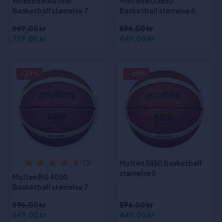
Wilson Evolution
Molten BG3850
Basketball størrelse 7
Basketball størrelse 6
969,00 kr
596,00 kr
799,00 kr
449,00 kr
- 27%
- 25%
Molten 3850 Basketball
(3)
størrelse 5
Molten BG4050
Basketball størrelse 7
895,00 kr
596,00 kr
649,00 kr
449,00 kr