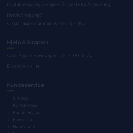
kontakte oss, og vi vil gjøre vårt beste for å hjelpe deg
Nordic Shops ApS
Organisasjonsnummer: 934 617 614MVA
Hjelp & Support
Chat: Åpen alle hverdager fra kl. 11:00-15:30.
E-post:
Klikk Her
Kundeservice
Om oss
Kontakt oss
Kundeservice
Favoritter
Handlekurv