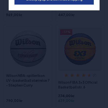
Series Outdoor
Basketball str. 6
969,00 kr
447,00 kr
- 17%
Wilson NBA-spillerikon
(7)
UV-basketball størrelse 7
Wilson FIBA 3x3 Official
- Stephen Curry
Basketball str. 6
774,00 kr
790,00 kr
639,00 kr