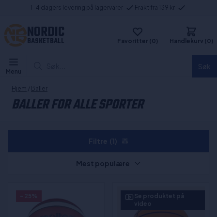
1-4 dagers levering på lagervarer
Frakt fra 139 kr
NORDIC
BASKETBALL
Favoritter (0)
Handlekurv (0)
Søk...
Søk
Menu
Hjem
/
Baller
BALLER FOR ALLE SPORTER
Filtre
(1)
Mest populære
- 25%
Se produktet på
video