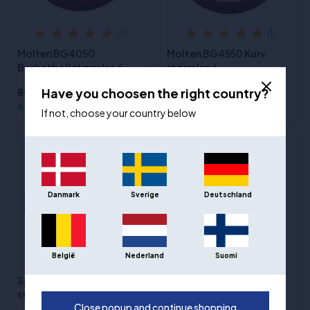
(5)
(1)
Molten BG4050
Molten BG4550 Kurv
Basketball størrelse 6
størrelse 6
Have you choosen the right country?
895,00 kr
1.193,00 kr
649,00 kr
849,00 kr
If not, choose your country below
Danmark
Sverige
Deutschland
België
Nederland
Suomi
Spalding TF Gold
(6)
størrelse 6
Wilson WNBA Authentic
Close popup and continue shopping