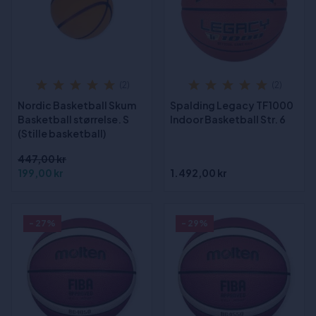
(2)
(2)
Nordic Basketball Skum
Spalding Legacy TF1000
Basketball størrelse. S
Indoor Basketball Str. 6
(Stille basketball)
447,00 kr
199,00 kr
1.492,00 kr
- 27%
- 29%