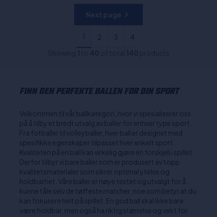
Next page
1
2
3
4
Showing
1
to
40
of total
140
products
FINN DEN PERFEKTE BALLEN FOR DIN SPORT
Velkommen til vår ballkategori, hvor vi spesialiserer oss
på å tilby et bredt utvalg av baller for enhver type sport.
Fra fotballer til volleyballer, hver ball er designet med
spesifikke egenskaper tilpasset hver enkelt sport.
Kvaliteten på en ball kan virkelig gjøre en forskjell i spillet.
Derfor tilbyr vi bare baller som er produsert av topp
kvalitetsmaterialer som sikrer optimal ytelse og
holdbarhet. Våre baller er nøye testet og utvalgt for å
kunne tåle selv de tøffeste matcher, noe som betyr at du
kan fokusere helt på spillet. En god ball skal ikke bare
være holdbar, men også ha riktig størrelse og vekt for