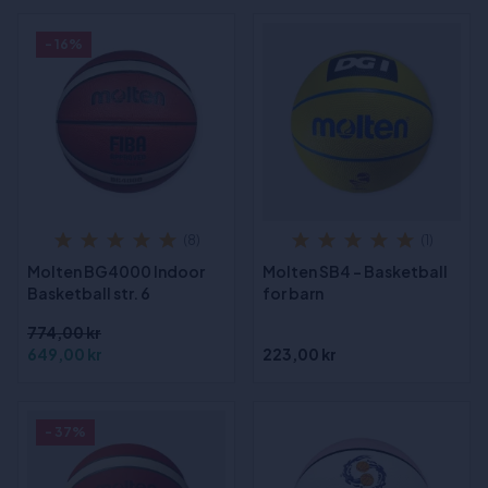
- 16%
(8)
(1)
Molten BG4000 Indoor
Molten SB4 - Basketball
Basketball str. 6
for barn
774,00 kr
649,00 kr
223,00 kr
- 37%