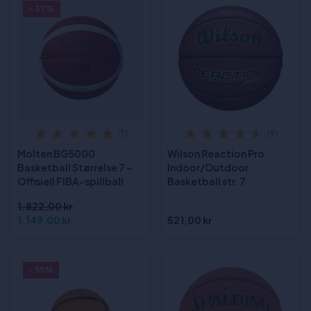
- 37%
(7)
(9)
Molten BG5000
Wilson Reaction Pro
Basketball Størrelse 7 -
Indoor/Outdoor
Offisiell FIBA-spillball
Basketball str. 7
1.822,00 kr
1.149,00 kr
521,00 kr
- 55%