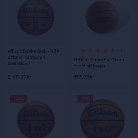
Wilson Basketball - NBA
(30)
offisiell kampball
NB Mini Foam Ball 13 cm
størrelse 7
for Mini Hoops
2.611,00 kr
133,00 kr
- 26%
- 25%