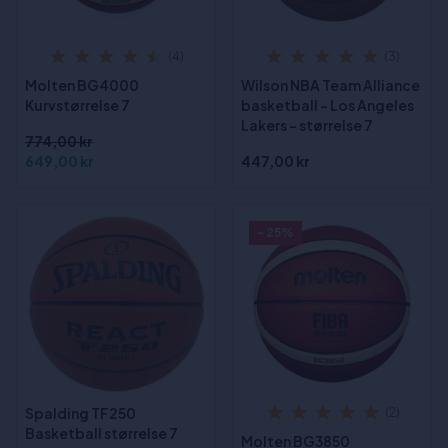
(4)
(3)
Molten BG4000
Wilson NBA Team Alliance
Kurvstørrelse 7
basketball - Los Angeles
Lakers - størrelse 7
774,00 kr
649,00 kr
447,00 kr
- 25%
Spalding TF250
(2)
Basketball størrelse 7
Molten BG3850