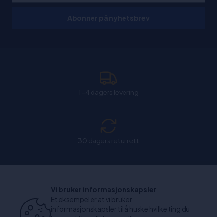
Abonner på nyhetsbrev
1-4 dagers levering
30 dagers returrett
Chat: Åpen alle hverdager fra kl. 11:00-15:30.
Vi bruker informasjonskapsler
Et eksempel er at vi bruker
informasjonskapsler til å huske hvilke ting du