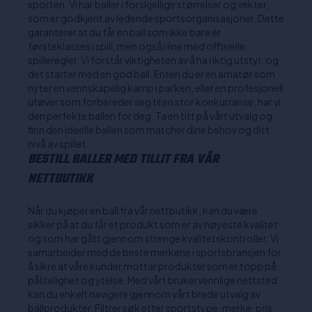
sporten. Vi har baller i forskjellige størrelser og vekter,
som er godkjent av ledende sportsorganisasjoner. Dette
garanterer at du får en ball som ikke bare er
førsteklasses i spill, men også i line med offisielle
spilleregler. Vi forstår viktigheten av å ha riktig utstyr, og
det starter med en god ball. Enten du er en amatør som
nyter en vennskapelig kamp i parken, eller en profesjonell
utøver som forbereder seg til en stor konkurranse, har vi
den perfekte ballen for deg. Ta en titt på vårt utvalg og
finn den ideelle ballen som matcher dine behov og ditt
nivå av spillet.
BESTILL BALLER MED TILLIT FRA VÅR
NETTBUTIKK
Når du kjøper en ball fra vår nettbutikk, kan du være
sikker på at du får et produkt som er av høyeste kvalitet
og som har gått gjennom strenge kvalitetskontroller. Vi
samarbeider med de beste merkene i sportsbransjen for
å sikre at våre kunder mottar produkter som er topp på
pålitelighet og ytelse. Med vårt brukervennlige nettsted
kan du enkelt navigere gjennom vårt brede utvalg av
ballprodukter. Filtrer søk etter sportstype, merke, pris