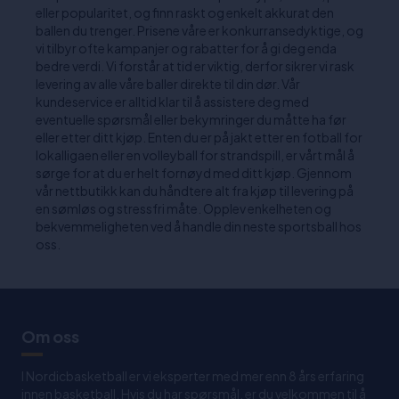
eller popularitet, og finn raskt og enkelt akkurat den
ballen du trenger. Prisene våre er konkurransedyktige, og
vi tilbyr ofte kampanjer og rabatter for å gi deg enda
bedre verdi. Vi forstår at tid er viktig, derfor sikrer vi rask
levering av alle våre baller direkte til din dør. Vår
kundeservice er alltid klar til å assistere deg med
eventuelle spørsmål eller bekymringer du måtte ha før
eller etter ditt kjøp. Enten du er på jakt etter en fotball for
lokalligaen eller en volleyball for strandspill, er vårt mål å
sørge for at du er helt fornøyd med ditt kjøp. Gjennom
vår nettbutikk kan du håndtere alt fra kjøp til levering på
en sømløs og stressfri måte. Opplev enkelheten og
bekvemmeligheten ved å handle din neste sportsball hos
oss.
Om oss
I Nordicbasketball er vi eksperter med mer enn 8 års erfaring
innen basketball. Hvis du har spørsmål, er du velkommen til å