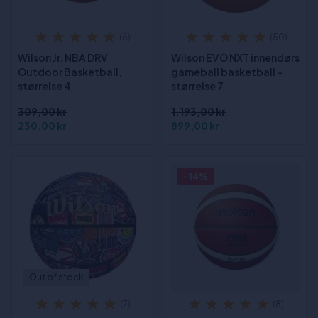
(5)
(50)
Wilson Jr. NBA DRV
Wilson EVO NXT innendørs
Outdoor Basketball,
gameball basketball -
størrelse 4
størrelse 7
309,00 kr
1.193,00 kr
230,00 kr
899,00 kr
- 14%
Out of stock
(7)
(8)