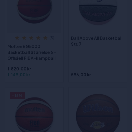
Ball Above All Basketball
(5)
Str. 7
Molten BG5000
Basketball Størrelse 6 -
Offisiell FIBA-kampball
1.820,00 kr
1.149,00 kr
596,00 kr
- 16%