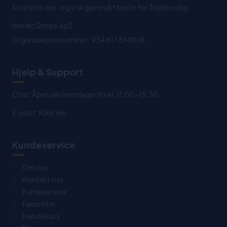
kontakte oss, og vi vil gjøre vårt beste for å hjelpe deg
Nordic Shops ApS
Organisasjonsnummer: 934 617 614MVA
Hjelp & Support
Chat: Åpen alle hverdager fra kl. 11:00-15:30.
E-post:
Klikk Her
Kundeservice
Om oss
Kontakt oss
Kundeservice
Favoritter
Handlekurv