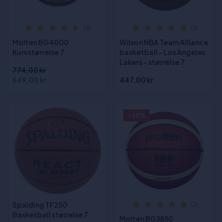
(4)
(3)
Molten BG4000
Wilson NBA Team Alliance
Kurvstørrelse 7
basketball - Los Angeles
Lakers - størrelse 7
774,00 kr
649,00 kr
447,00 kr
- 25%
Spalding TF250
(2)
Basketball størrelse 7
Molten BG3850