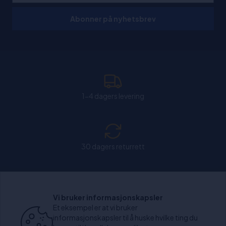
Abonner på nyhetsbrev
1-4 dagers levering
30 dagers returrett
Chat: Åpen alle hverdager fra kl. 11:00-15:30.
Vi bruker informasjonskapsler
Et eksempel er at vi bruker
informasjonskapsler til å huske hvilke ting du