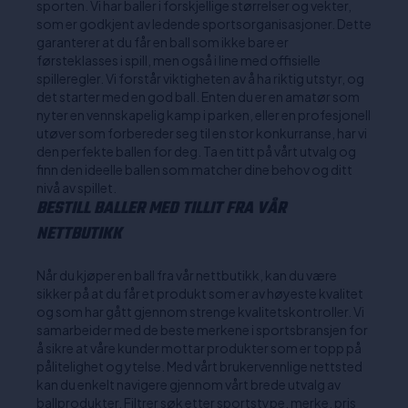
sporten. Vi har baller i forskjellige størrelser og vekter,
som er godkjent av ledende sportsorganisasjoner. Dette
garanterer at du får en ball som ikke bare er
førsteklasses i spill, men også i line med offisielle
spilleregler. Vi forstår viktigheten av å ha riktig utstyr, og
det starter med en god ball. Enten du er en amatør som
nyter en vennskapelig kamp i parken, eller en profesjonell
utøver som forbereder seg til en stor konkurranse, har vi
den perfekte ballen for deg. Ta en titt på vårt utvalg og
finn den ideelle ballen som matcher dine behov og ditt
nivå av spillet.
BESTILL BALLER MED TILLIT FRA VÅR
NETTBUTIKK
Når du kjøper en ball fra vår nettbutikk, kan du være
sikker på at du får et produkt som er av høyeste kvalitet
og som har gått gjennom strenge kvalitetskontroller. Vi
samarbeider med de beste merkene i sportsbransjen for
å sikre at våre kunder mottar produkter som er topp på
pålitelighet og ytelse. Med vårt brukervennlige nettsted
kan du enkelt navigere gjennom vårt brede utvalg av
ballprodukter. Filtrer søk etter sportstype, merke, pris