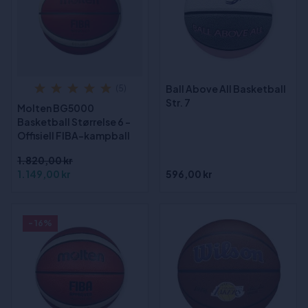
Ball Above All Basketball
(5)
Str. 7
Molten BG5000
Basketball Størrelse 6 -
Offisiell FIBA-kampball
1.820,00 kr
1.149,00 kr
596,00 kr
- 16%