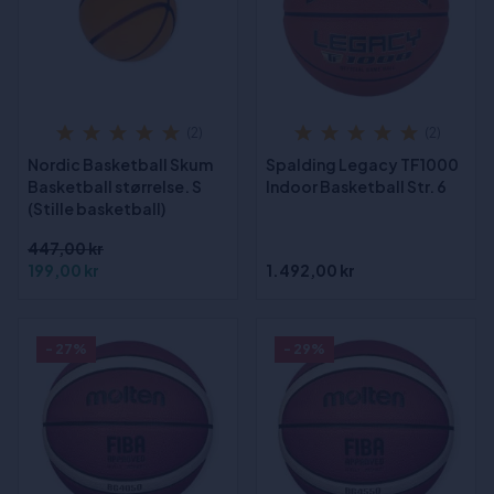
(2)
(2)
Nordic Basketball Skum
Spalding Legacy TF1000
Basketball størrelse. S
Indoor Basketball Str. 6
(Stille basketball)
447,00 kr
199,00 kr
1.492,00 kr
- 27%
- 29%