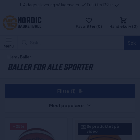
1-4 dagers levering på lagervarer
Frakt fra 139 kr
NORDIC
BASKETBALL
Favoritter (0)
Handlekurv (0)
Søk...
Søk
Menu
Hjem
/
Baller
BALLER FOR ALLE SPORTER
Filtre
(1)
Mest populære
- 25%
Se produktet på
video