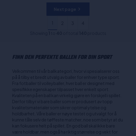
Next page
1
2
3
4
Showing
1
to
40
of total
140
products
FINN DEN PERFEKTE BALLEN FOR DIN SPORT
Velkommen til vår ballkategori, hvor vi spesialiserer oss
på å tilby et bredt utvalg av baller for enhver type sport.
Fra fotballer til volleyballer, hver ball er designet med
spesifikke egenskaper tilpasset hver enkelt sport.
Kvaliteten på en ball kan virkelig gjøre en forskjell i spillet.
Derfor tilbyr vi bare baller som er produsert av topp
kvalitetsmaterialer som sikrer optimal ytelse og
holdbarhet. Våre baller er nøye testet og utvalgt for å
kunne tåle selv de tøffeste matcher, noe som betyr at du
kan fokusere helt på spillet. En god ball skal ikke bare
være holdbar, men også ha riktig størrelse og vekt for