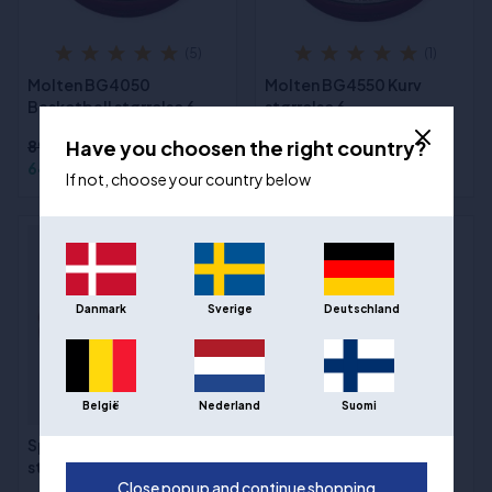
(5)
(1)
Molten BG4050
Molten BG4550 Kurv
Basketball størrelse 6
størrelse 6
Have you choosen the right country?
895,00 kr
1.193,00 kr
649,00 kr
849,00 kr
If not, choose your country below
Danmark
Sverige
Deutschland
België
Nederland
Suomi
Spalding TF Gold
(6)
størrelse 6
Wilson WNBA Authentic
Close popup and continue shopping