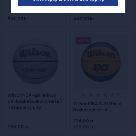
Series Outdoor
Basketball str. 6
969,00 kr
447,00 kr
- 17%
Wilson NBA-spillerikon
(7)
UV-basketball størrelse 7
Wilson FIBA 3x3 Official
- Stephen Curry
Basketball str. 6
774,00 kr
790,00 kr
639,00 kr