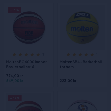
- 16%
(8)
(1)
Molten BG4000 Indoor
Molten SB4 - Basketball
Basketball str. 6
for barn
774,00 kr
649,00 kr
223,00 kr
- 37%