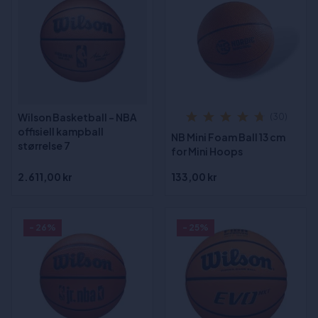
Wilson Basketball - NBA
(30)
offisiell kampball
NB Mini Foam Ball 13 cm
størrelse 7
for Mini Hoops
2.611,00 kr
133,00 kr
- 26%
- 25%