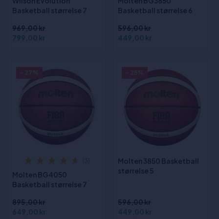
Wilson Evolution
Molten BG3850
Basketball størrelse 7
Basketball størrelse 6
969,00 kr
596,00 kr
799,00 kr
449,00 kr
- 27%
- 25%
Molten 3850 Basketball
(3)
størrelse 5
Molten BG4050
Basketball størrelse 7
895,00 kr
596,00 kr
649,00 kr
449,00 kr