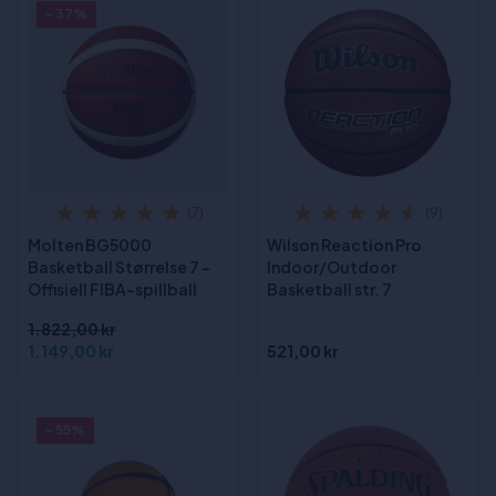
- 37%
(7)
(9)
Molten BG5000
Wilson Reaction Pro
Basketball Størrelse 7 -
Indoor/Outdoor
Offisiell FIBA-spillball
Basketball str. 7
1.822,00 kr
1.149,00 kr
521,00 kr
- 55%