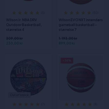
(5)
(50)
Wilson Jr. NBA DRV
Wilson EVO NXT innendørs
Outdoor Basketball,
gameball basketball -
størrelse 4
størrelse 7
309,00 kr
1.193,00 kr
230,00 kr
899,00 kr
- 14%
Out of stock
(7)
(8)