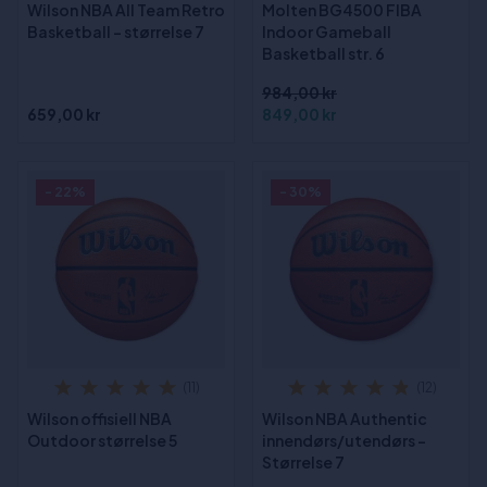
Wilson NBA All Team Retro
Molten BG4500 FIBA
Basketball - størrelse 7
Indoor Gameball
Basketball str. 6
984,00 kr
659,00 kr
849,00 kr
- 22%
- 30%
(11)
(12)
Wilson offisiell NBA
Wilson NBA Authentic
Outdoor størrelse 5
innendørs/utendørs -
Størrelse 7