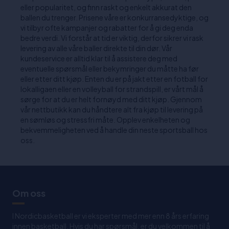
eller popularitet, og finn raskt og enkelt akkurat den
ballen du trenger. Prisene våre er konkurransedyktige, og
vi tilbyr ofte kampanjer og rabatter for å gi deg enda
bedre verdi. Vi forstår at tid er viktig, derfor sikrer vi rask
levering av alle våre baller direkte til din dør. Vår
kundeservice er alltid klar til å assistere deg med
eventuelle spørsmål eller bekymringer du måtte ha før
eller etter ditt kjøp. Enten du er på jakt etter en fotball for
lokalligaen eller en volleyball for strandspill, er vårt mål å
sørge for at du er helt fornøyd med ditt kjøp. Gjennom
vår nettbutikk kan du håndtere alt fra kjøp til levering på
en sømløs og stressfri måte. Opplev enkelheten og
bekvemmeligheten ved å handle din neste sportsball hos
oss.
Om oss
I Nordicbasketball er vi eksperter med mer enn 8 års erfaring
innen basketball. Hvis du har spørsmål, er du velkommen til å