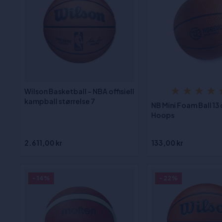
Wilson Basketball - NBA offisiell
kampball størrelse 7
NB Mini Foam Ball 13 
Hoops
2.611,00 kr
133,00 kr
- 14%
- 22%