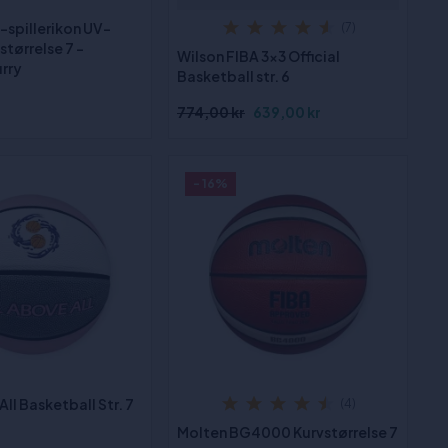
-spillerikon UV-
(7)
størrelse 7 -
Wilson FIBA 3x3 Official
rry
Basketball str. 6
774,00 kr
639,00 kr
- 16%
All Basketball Str. 7
(4)
Molten BG4000 Kurvstørrelse 7