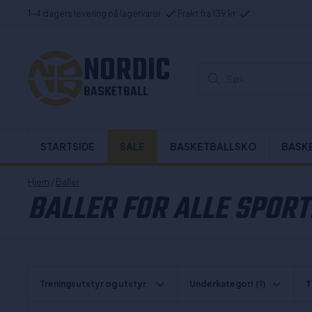
1-4 dagers levering på lagervarer
Frakt fra 139 kr
NORDIC
Søk...
BASKETBALL
STARTSIDE
SALE
BASKETBALLSKO
BASK
Hjem
/
Baller
BALLER FOR ALLE SPOR
Treningsutstyr og utstyr
Underkategori
(1)
T