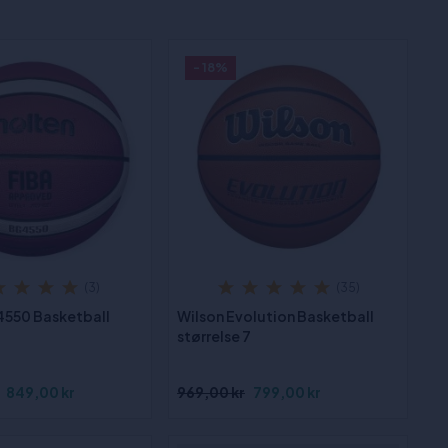
- 18%
(3)
(35)
550 Basketball
Wilson Evolution Basketball
størrelse 7
849,00 kr
969,00 kr
799,00 kr