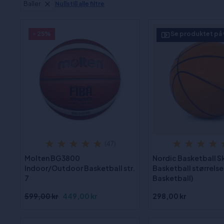
Baller
Nullstill alle filtre
- 25%
Se produktet på
(47)
Molten BG3800
Nordic Basketball 
Indoor/Outdoor Basketball str.
Basketball størrelse.
7
Basketball)
599,00 kr
449,00 kr
298,00 kr