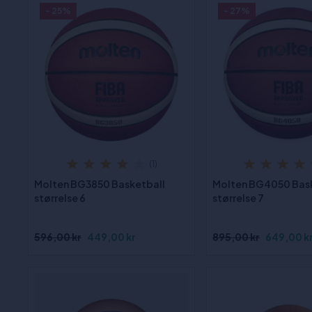
- 25%
- 27%
(1)
Molten BG3850 Basketball
Molten BG4050 Bas
størrelse 6
størrelse 7
596,00 kr
449,00 kr
895,00 kr
649,00 k