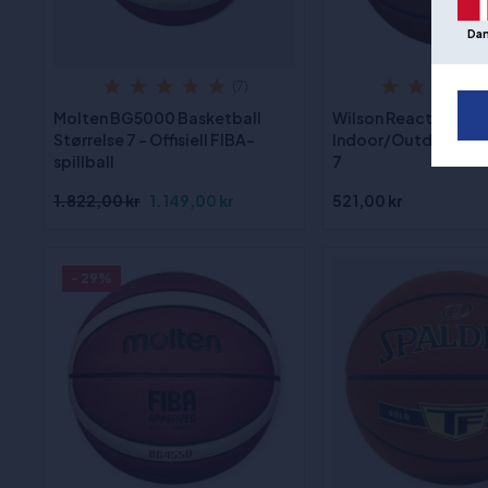
Da
(7)
Molten BG5000 Basketball
Wilson Reaction Pro
Størrelse 7 - Offisiell FIBA-
Indoor/Outdoor Bask
spillball
7
1.822,00 kr
1.149,00 kr
521,00 kr
- 29%