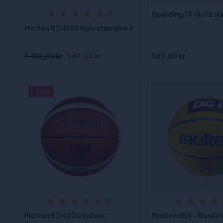
Spalding TF Gold stø
(1)
Molten BG4550 Kurv størrelse 6
1.193,00 kr
849,00 kr
969,00 kr
- 16%
(8)
Molten BG4000 Indoor
Molten SB4 - Basket