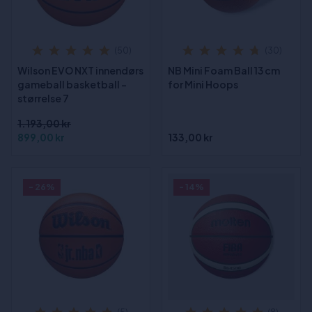
(50)
(30)
Wilson EVO NXT innendørs
NB Mini Foam Ball 13 cm
gameball basketball -
for Mini Hoops
størrelse 7
1.193,00 kr
899,00 kr
133,00 kr
- 26%
- 14%