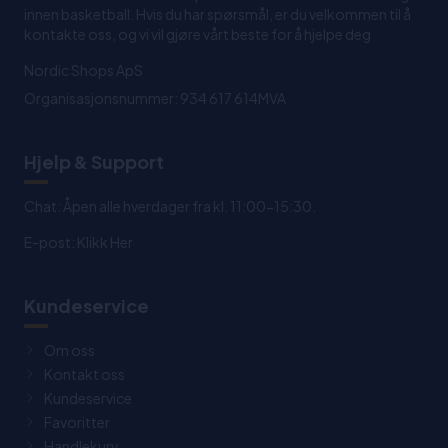
innen basketball. Hvis du har spørsmål, er du velkommen til å
kontakte oss, og vi vil gjøre vårt beste for å hjelpe deg
Nordic Shops ApS
Organisasjonsnummer: 934 617 614MVA
Hjelp & Support
Chat: Åpen alle hverdager fra kl. 11:00-15:30.
E-post:
Klikk Her
Kundeservice
Om oss
Kontakt oss
Kundeservice
Favoritter
Handlekurv