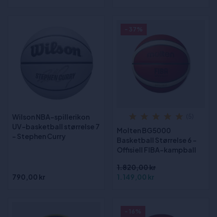
- 37%
Wilson NBA-spillerikon
(5)
UV-basketball størrelse 7
Molten BG5000
- Stephen Curry
Basketball Størrelse 6 -
Offisiell FIBA-kampball
1.820,00 kr
790,00 kr
1.149,00 kr
- 16%