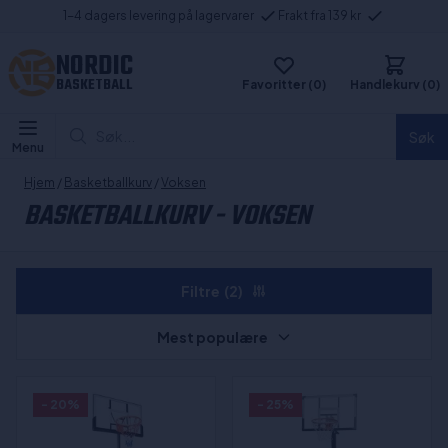
1-4 dagers levering på lagervarer
Frakt fra 139 kr
NORDIC
BASKETBALL
Favoritter (0)
Handlekurv (0)
Søk...
Søk
Menu
Hjem
/
Basketballkurv
/
Voksen
BASKETBALLKURV - VOKSEN
Filtre
(2)
Mest populære
- 20%
- 25%