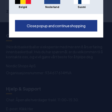
Diamond Elite
België
Nederland
Suomi
2.999,00 kr
4.999,00 kr
Close popup and continue shopping
Om oss
I Nordicbasketball er vi eksperter med mer enn 8 års erfaring
innen basketball. Hvis du har spørsmål, er du velkommen til å
kontakte oss, og vi vil gjøre vårt beste for å hjelpe deg
Nordic Shops ApS
Organisasjonsnummer: 934 617 614MVA
Hjelp & Support
Chat: Åpen alle hverdager fra kl. 11:00-15:30.
E-post:
Klikk Her