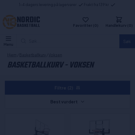
1-4 dagers levering på lagervarer
Frakt fra 139 kr
NORDIC
BASKETBALL
Favoritter (0)
Handlekurv (0)
Søk...
Søk
Menu
Hjem
/
Basketballkurv
/
Voksen
BASKETBALLKURV - VOKSEN
Filtre
(2)
Best vurdert