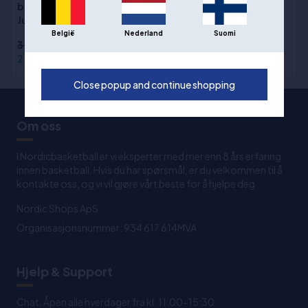
basketballstativ "Pro
305 cm
Jump"
België
Nederland
Suomi
3.999,00 kr
2.999,00 kr
1.790,00 kr
Close popup and continue shopping
Om oss
I Nordicbasketball er vi eksperter med mer enn 8 års erfaring
innen basketball. Hvis du har spørsmål, er du velkommen til å
kontakte oss, og vi vil gjøre vårt beste for å hjelpe deg
Nordic Shops ApS
Organisasjonsnummer: 934 617 614MVA
Hjelp & Support
Chat: Åpen alle hverdager fra kl. 11:00-15:30.