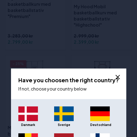
basketballkurv med
My Hood Mobil
basketballstativ
basketballkurv med
"Premium"
basketballstativ
"Highschool"
3.283,00 kr
2.999,00 kr
2.799,00 kr
2.399,00 kr
- 25%
Have you choosen the right country?
If not, choose your country below
(1)
(3)
Danmark
Sverige
Deutschland
My Hood Mobil
My Hood
basketballkurv med
Basketballstativ Heat