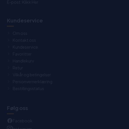
E-post:
Klikk Her
Kundeservice
Om oss
Kontakt oss
Kundeservice
Favoritter
Handlekurv
Retur
Vilkår og betingelser
Personvernerklæring
Bestillingsstatus
Følg oss
Facebook
Instagram