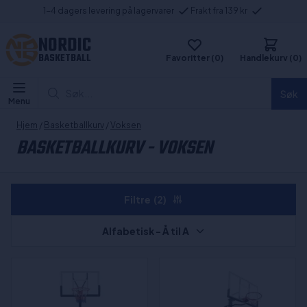
1-4 dagers levering på lagervarer
Frakt fra 139 kr
NORDIC
BASKETBALL
Favoritter (0)
Handlekurv (0)
Søk...
Søk
Menu
Hjem
/
Basketballkurv
/
Voksen
BASKETBALLKURV - VOKSEN
Filtre
(2)
Alfabetisk - Å til A