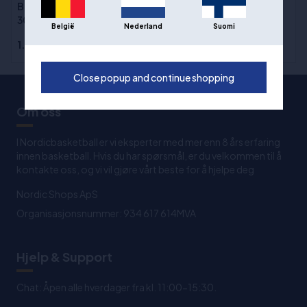
Basketballstativ Heat
«Champion»
305 cm
België
Nederland
Suomi
1.790,00 kr
5.499,00 kr
Close popup and continue shopping
Om oss
I Nordicbasketball er vi eksperter med mer enn 8 års erfaring
innen basketball. Hvis du har spørsmål, er du velkommen til å
kontakte oss, og vi vil gjøre vårt beste for å hjelpe deg
Nordic Shops ApS
Organisasjonsnummer: 934 617 614MVA
Hjelp & Support
Chat: Åpen alle hverdager fra kl. 11:00-15:30.