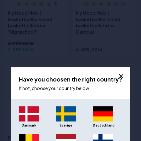
(1)
(3)
My Hood Mobil
My Hood Mobil
basketballkurv med
basketballkurv med
basketballstativ
basketballstativ -
"Highschool"
Campus
2.999,00 kr
2.399,00 kr
4.499,00 kr
Have you choosen the right country?
If not, choose your country below
Danmark
Sverige
Deutschland
(3)
(1)
My Hood
Basketballkurv på stativ