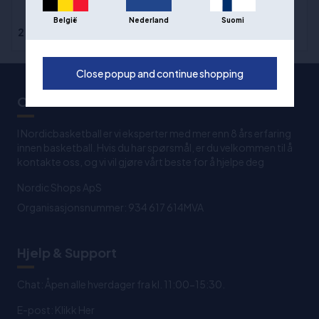
Diamond Elite
België
Nederland
Suomi
2.999,00 kr
4.999,00 kr
Close popup and continue shopping
Om oss
I Nordicbasketball er vi eksperter med mer enn 8 års erfaring
innen basketball. Hvis du har spørsmål, er du velkommen til å
kontakte oss, og vi vil gjøre vårt beste for å hjelpe deg
Nordic Shops ApS
Organisasjonsnummer: 934 617 614MVA
Hjelp & Support
Chat: Åpen alle hverdager fra kl. 11:00-15:30.
E-post:
Klikk Her