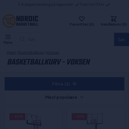
1-4 dagers levering på lagervarer
Frakt fra 139 kr
NORDIC
BASKETBALL
Favoritter (0)
Handlekurv (0)
Søk...
Søk
Menu
Hjem
/
Basketballkurv
/
Voksen
BASKETBALLKURV - VOKSEN
Filtre
(2)
Mest populære
- 20%
- 25%