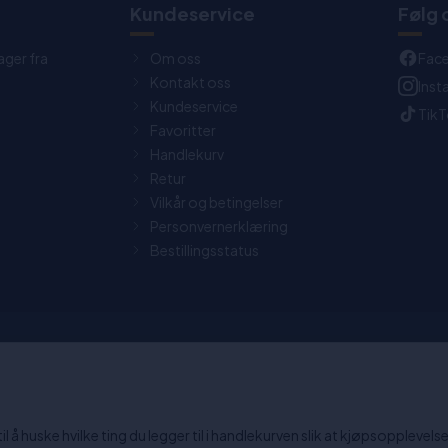
t
Kundeservice
Følg 
ager fra
Om oss
Fac
Kontakt oss
Ins
Kundeservice
Tik
Favoritter
Handlekurv
Retur
Vilkår og betingelser
Personvernerklæring
Bestillingsstatus
0 dagers returrett
Chat: Åpen alle hverdager fra
15:30.
 å huske hvilke ting du legger til i handlekurven slik at kjøpsopplevelsen