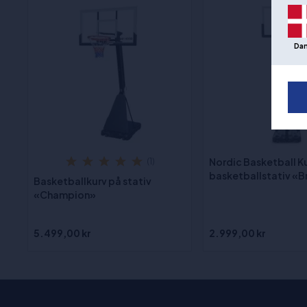
Da
Nordic Basketball K
(1)
basketballstativ «
Basketballkurv på stativ
«Champion»
5.499,00 kr
2.999,00 kr