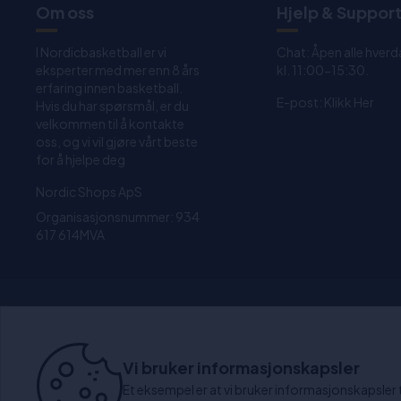
Om oss
Hjelp & Suppor
I Nordicbasketball er vi
Chat: Åpen alle hverd
eksperter med mer enn 8 års
kl. 11:00-15:30.
erfaring innen basketball.
E-post:
Klikk Her
Hvis du har spørsmål, er du
velkommen til å kontakte
oss, og vi vil gjøre vårt beste
for å hjelpe deg
Nordic Shops ApS
Organisasjonsnummer: 934
617 614MVA
1-4 dagers levering
3
Vi bruker informasjonskapsler
Et eksempel er at vi bruker informasjonskapsler til