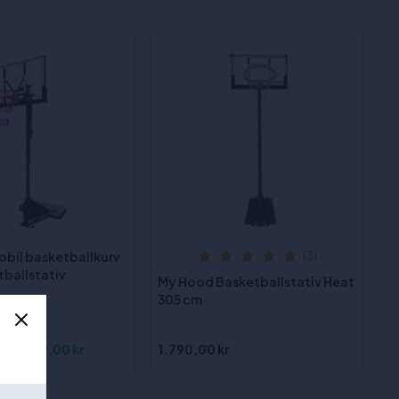
bil basketballkurv
(3)
ballstativ
My Hood Basketballstativ Heat
305 cm
r
2.799,00 kr
1.790,00 kr