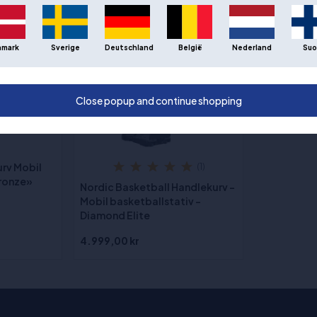
nmark
Sverige
Deutschland
België
Nederland
Suo
Close popup and continue shopping
urv Mobil
(1)
Bronze»
Nordic Basketball Handlekurv –
Mobil basketballstativ –
Diamond Elite
4.999,00 kr