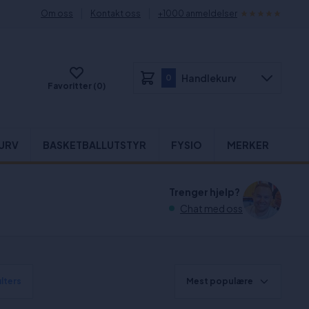
Om oss
Kontakt oss
+1000 anmeldelser
Handlekurv
0
Favoritter (0)
URV
BASKETBALLUTSTYR
FYSIO
MERKER
Trenger hjelp?
Chat med oss
ilters
Mest populære