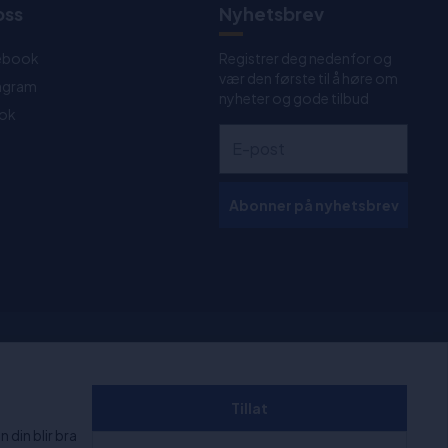
oss
Nyhetsbrev
ebook
Registrer deg nedenfor og
vær den første til å høre om
tagram
nyheter og gode tilbud
Tok
Abonner på nyhetsbrev
 kl. 11:00-
+1000 anmeldelser
Tillat
 din blir bra