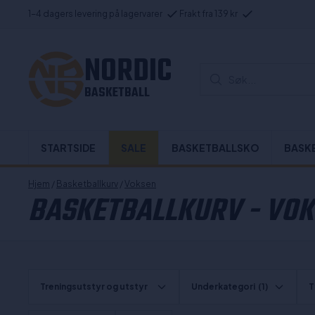
1-4 dagers levering på lagervarer
Frakt fra 139 kr
NORDIC
Søk...
BASKETBALL
STARTSIDE
SALE
BASKETBALLSKO
BASK
Hjem
/
Basketballkurv
/
Voksen
BASKETBALLKURV - VO
Treningsutstyr og utstyr
Underkategori
(1)
T