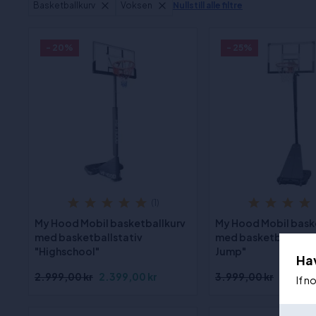
Basketballkurv
Voksen
Nullstill alle filtre
- 20%
- 25%
(1)
My Hood Mobil basketballkurv
My Hood Mobil bask
med basketballstativ
med basketballstati
"Highschool"
Jump"
Ha
2.999,00 kr
2.399,00 kr
3.999,00 kr
2.999,
If n