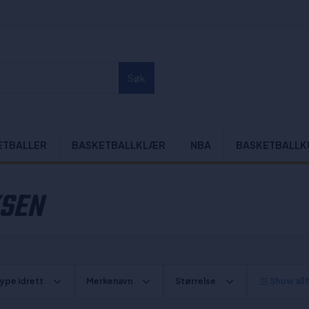
Søk
ETBALLER
BASKETBALLKLÆR
NBA
BASKETBALLK
KSEN
ype idrett
Merkenavn
Størrelse
Show all f