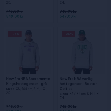
2XL
2XL
745,00 kr
745,00 kr
549,00 kr
549,00 kr
- 26%
- 26%
New Era NBA Sacramento
New Era NBA vanlig
Kings hettegenser - grå
hettegenser - Boston
Celtics
Sizes
:XS / 164 cm, S, M, L, XL,
2XL
Sizes
:XS / 164 cm, S, M, L, XL,
2XL
745,00 kr
745,00 kr