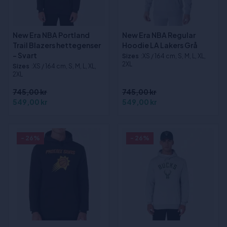
New Era NBA Portland
New Era NBA Regular
Trail Blazers hettegenser
Hoodie LA Lakers Grå
- Svart
Sizes
:XS / 164 cm, S, M, L, XL,
2XL
Sizes
:XS / 164 cm, S, M, L, XL,
2XL
745,00 kr
745,00 kr
549,00 kr
549,00 kr
- 26%
- 26%