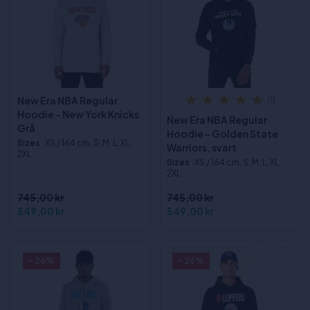
New Era NBA Regular
(1)
Hoodie - New York Knicks
New Era NBA Regular
Grå
Hoodie - Golden State
Sizes
:XS / 164 cm, S, M, L, XL,
Warriors, svart
2XL
Sizes
:XS / 164 cm, S, M, L, XL,
2XL
745,00 kr
745,00 kr
549,00 kr
549,00 kr
- 26%
- 26%