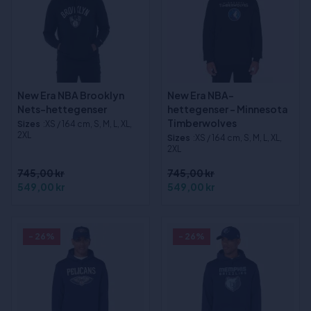
New Era NBA Brooklyn
New Era NBA-
Nets-hettegenser
hettegenser - Minnesota
Timberwolves
Sizes
:XS / 164 cm, S, M, L, XL,
2XL
Sizes
:XS / 164 cm, S, M, L, XL,
2XL
745,00 kr
745,00 kr
549,00 kr
549,00 kr
- 26%
- 26%