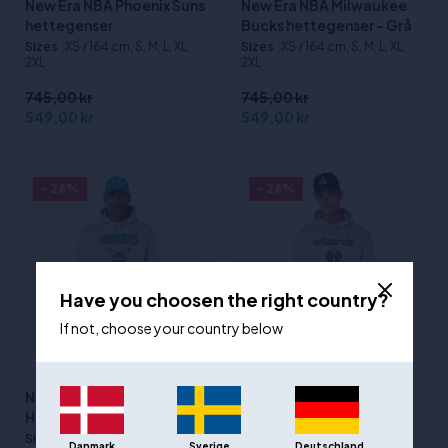
New Era NBA Phoenix Suns
New Era NBA Milwaukee
hettegenser
Bucks hettegenser - Grå
Sizes
:XS / 164 cm, S, M, L, XL,
Sizes
:XS / 164 cm, S, M, L, XL,
2XL
2XL
745,00 kr
745,00 kr
549,00 kr
549,00 kr
- 26%
- 26%
Have you choosen the right country?
If not, choose your country below
New Era NBA-
(1)
hettegenser -
New Era NBA Charlotte
Washington Wizards
Hornets hettegenser
Sizes
:XS / 164 cm, S, M, L, XL,
Sizes
:XS / 164 cm, S, M, L, XL,
2XL
Danmark
Sverige
Deutschland