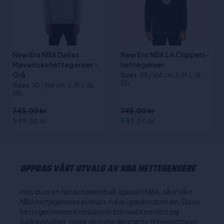
New Era NBA Dallas
New Era NBA LA Clippers-
Mavericks hettegenser -
hettegenser
Grå
Sizes
:XS / 164 cm, S, M, L, XL,
2XL
Sizes
:XS / 164 cm, S, M, L, XL,
2XL
745,00 kr
745,00 kr
549,00 kr
549,00 kr
OPPDAG VÅRT UTVALG AV NBA HETTEGENSERE
Hvis du er en fan av basketball, spesielt NBA, så er våre
NBA hettegensere et must-have i garderoben din. Disse
hettegenserene kombinerer stil med komfort og
funksjonalitet, og lar deg vise din støtte til favorittlaget