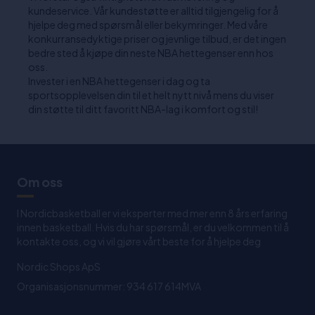
kundeservice. Vår kundestøtte er alltid tilgjengelig for å
hjelpe deg med spørsmål eller bekymringer. Med våre
konkurransedyktige priser og jevnlige tilbud, er det ingen
bedre sted å kjøpe din neste NBA hettegenser enn hos
oss.
Invester i en NBA hettegenser i dag og ta
sportsopplevelsen din til et helt nytt nivå mens du viser
din støtte til ditt favoritt NBA-lag i komfort og stil!
Om oss
I Nordicbasketball er vi eksperter med mer enn 8 års erfaring
innen basketball. Hvis du har spørsmål, er du velkommen til å
kontakte oss, og vi vil gjøre vårt beste for å hjelpe deg
Nordic Shops ApS
Organisasjonsnummer: 934 617 614MVA