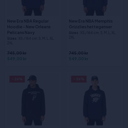
New Era NBA Regular
New Era NBA Memphis
Hoodie - New Orleans
Grizzlies hettegenser
Pelicans Navy
Sizes
:XS / 164 cm, S, M, L, XL,
2XL
Sizes
:XS / 164 cm, S, M, L, XL,
2XL
745,00 kr
745,00 kr
549,00 kr
549,00 kr
- 26%
- 26%