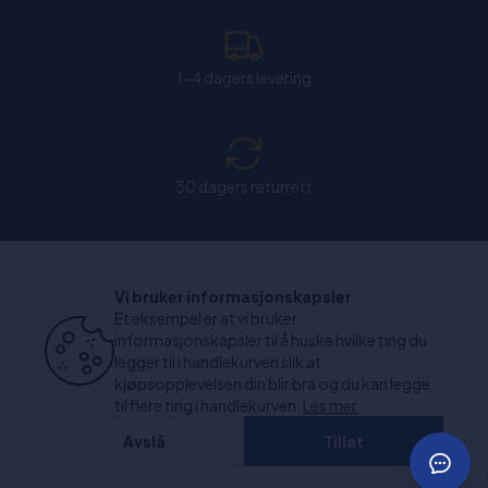
1-4 dagers levering
30 dagers returrett
Chat: Åpen alle hverdager fra kl. 11:00-15:30.
Vi bruker informasjonskapsler
Et eksempel er at vi bruker
informasjonskapsler til å huske hvilke ting du
legger til i handlekurven slik at
kjøpsopplevelsen din blir bra og du kan legge
+1000 anmeldelser
til flere ting i handlekurven.
Les mer
Avslå
Tillat