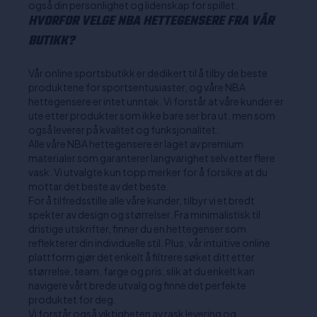
også din personlighet og lidenskap for spillet.
HVORFOR VELGE NBA HETTEGENSERE FRA VÅR
BUTIKK?
Vår online sportsbutikk er dedikert til å tilby de beste
produktene for sportsentusiaster, og våre NBA
hettegensere er intet unntak. Vi forstår at våre kunder er
ute etter produkter som ikke bare ser bra ut, men som
også leverer på kvalitet og funksjonalitet.
Alle våre NBA hettegensere er laget av premium
materialer som garanterer langvarighet selv etter flere
vask. Vi utvalgte kun topp merker for å forsikre at du
mottar det beste av det beste.
For å tilfredsstille alle våre kunder, tilbyr vi et bredt
spekter av design og størrelser. Fra minimalistisk til
dristige utskrifter, finner du en hettegenser som
reflekterer din individuelle stil. Plus, vår intuitive online
plattform gjør det enkelt å filtrere søket ditt etter
størrelse, team, farge og pris, slik at du enkelt kan
navigere vårt brede utvalg og finne det perfekte
produktet for deg.
Vi forstår også viktigheten av rask levering og