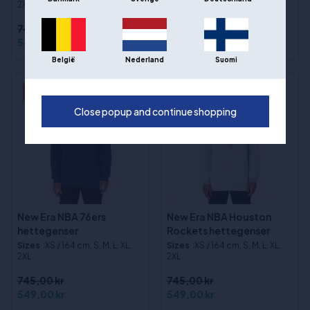
2XL
745,00 kr
745,00 kr
549,00 kr
549,00 kr
België
Nederland
Suomi
- 26%
- 26%
Close popup and continue shopping
New Era NBA 76ers
New Era NBA Houston
hettegenser
Rockets hettegenser
Sizes
:XS / 164 cm, S, M, L, XL,
Sizes
:XS / 164 cm, S, M, L, XL,
2XL
2XL
745,00 kr
745,00 kr
549,00 kr
549,00 kr