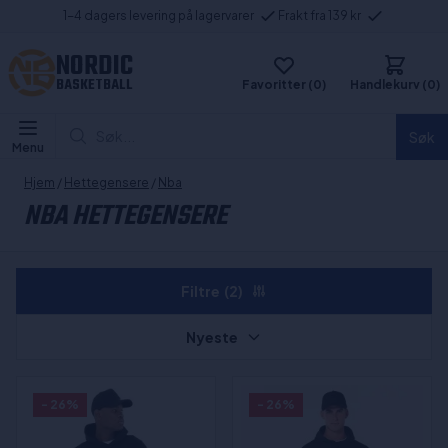
1-4 dagers levering på lagervarer
Frakt fra 139 kr
NORDIC
BASKETBALL
Favoritter (0)
Handlekurv (0)
Søk...
Søk
Menu
Hjem
/
Hettegensere
/
Nba
NBA HETTEGENSERE
Filtre
(2)
Nyeste
- 26%
- 26%