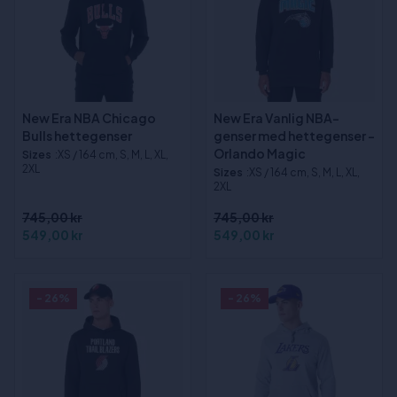
New Era NBA Chicago
New Era Vanlig NBA-
Bulls hettegenser
genser med hettegenser -
Orlando Magic
Sizes
:XS / 164 cm, S, M, L, XL,
2XL
Sizes
:XS / 164 cm, S, M, L, XL,
2XL
745,00 kr
745,00 kr
549,00 kr
549,00 kr
- 26%
- 26%