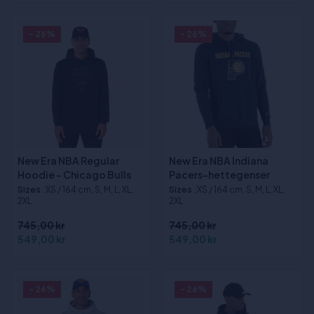
- 26%
- 26%
New Era NBA Regular
New Era NBA Indiana
Hoodie - Chicago Bulls
Pacers-hettegenser
Sizes
:XS / 164 cm, S, M, L, XL,
Sizes
:XS / 164 cm, S, M, L, XL,
2XL
2XL
745,00 kr
745,00 kr
549,00 kr
549,00 kr
- 26%
- 26%