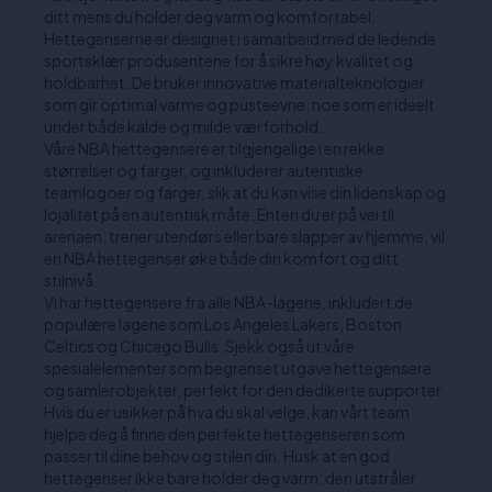
ditt mens du holder deg varm og komfortabel.
Hettegenserne er designet i samarbeid med de ledende
sportsklær produsentene for å sikre høy kvalitet og
holdbarhet. De bruker innovative materialteknologier
som gir optimal varme og pusteevne, noe som er ideelt
under både kalde og milde værforhold.
Våre NBA hettegensere er tilgjengelige i en rekke
størrelser og farger, og inkluderer autentiske
teamlogoer og farger, slik at du kan vise din lidenskap og
lojalitet på en autentisk måte. Enten du er på vei til
arenaen, trener utendørs eller bare slapper av hjemme, vil
en NBA hettegenser øke både din komfort og ditt
stilnivå.
Vi har hettegensere fra alle NBA-lagene, inkludert de
populære lagene som Los Angeles Lakers, Boston
Celtics og Chicago Bulls. Sjekk også ut våre
spesialelementer som begrenset utgave hettegensere
og samlerobjekter, perfekt for den dedikerte supporter.
Hvis du er usikker på hva du skal velge, kan vårt team
hjelpe deg å finne den perfekte hettegenseren som
passer til dine behov og stilen din. Husk at en god
hettegenser ikke bare holder deg varm; den utstråler