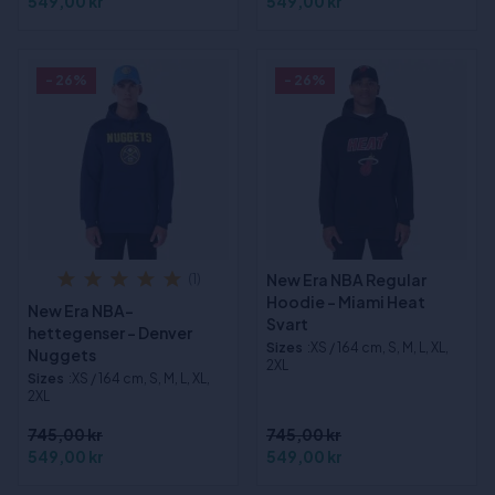
549,00 kr
549,00 kr
- 26%
- 26%
New Era NBA Regular
(1)
Hoodie - Miami Heat
New Era NBA-
Svart
hettegenser - Denver
Sizes
:XS / 164 cm, S, M, L, XL,
Nuggets
2XL
Sizes
:XS / 164 cm, S, M, L, XL,
2XL
745,00 kr
745,00 kr
549,00 kr
549,00 kr