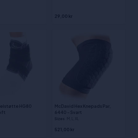
29,00 kr
kelstøtte HG80
McDavid Hex Knepads Par,
oft
6440 - Svart
Sizes
:M, L, XL
521,00 kr