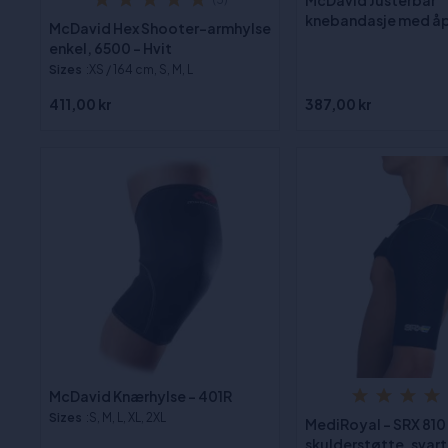
McDavid Justerbar
knebandasje med åp
McDavid Hex Shooter-armhylse
enkel, 6500 - Hvit
Sizes
:XS / 164 cm, S, M, L
411,00 kr
387,00 kr
McDavid Knærhylse - 401R
Sizes
:S, M, L, XL, 2XL
MediRoyal - SRX 810
skulderstøtte, svart