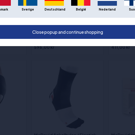
nmark
Sverige
Deutschland
België
Nederland
Suo
11 cm - 1
McDavid H
enkel, 6500
Sizes
:S, M, L
Close popup and continue shopping
596,00 kr
411,00 kr