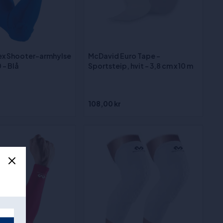
ex Shooter-armhylse
McDavid Euro Tape -
 - Blå
Sportsteip, hvit - 3,8 cm x 10 m
108,00 kr