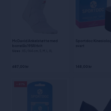
McDavid Ankelstøtte med
Sportdoc Kinesiolo
borrelås 195R Hvit
svart
Sizes
:XS / 164 cm, S, M, L, XL
687,00 kr
148,00 kr
- 41%