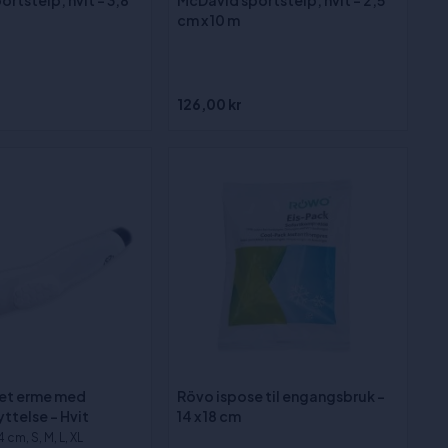
rtsteip, hvit - 3,8
McDavid sportsteip, hvit - 2,5
cm x 10 m
126,00 kr
et erme med
Rövo ispose til engangsbruk -
ttelse - Hvit
14 x 18 cm
4 cm, S, M, L, XL