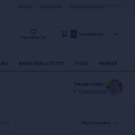
Om oss
Kontakt oss
+1000 anmeldelser
Handlekurv
0
Favoritter (0)
URV
BASKETBALLUTSTYR
FYSIO
MERKER
Trenger hjelp?
Chat med oss
ilters
Mest populære