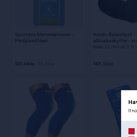
Sportdoc blemmeplaster -
Nordic Basketball
Medipeed Heel
albuebeskytter - sv
Sizes
:XS / 164 cm, S, M, 
123,00 kr
72,00 kr
149,00 kr
Ha
If n