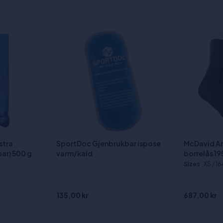
stra
SportDoc Gjenbrukbar ispose
McDavid A
bar) 500 g
varm/kald
borrelås 19
Sizes
:XS / 16
135,00 kr
687,00 kr