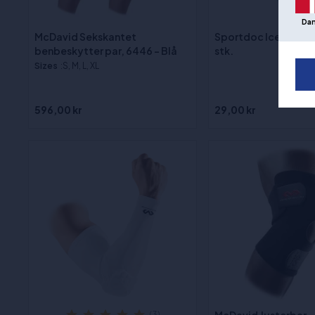
Da
McDavid Sekskantet
Sportdoc Ice Bag 24x
benbeskytter par, 6446 - Blå
stk.
Sizes
:S, M, L, XL
596,00 kr
29,00 kr
(3)