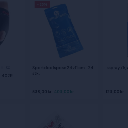
- 25%
Sportdoc Ispose 24x11 cm - 24
Isspray / k
(2)
stk.
- 402R
538,00 kr
403,00 kr
123,00 kr