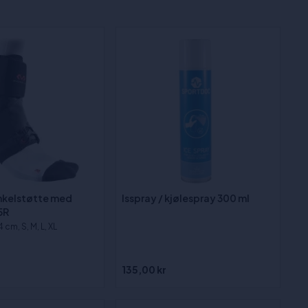
nkelstøtte med
Isspray / kjølespray 300 ml
5R
4 cm, S, M, L, XL
135,00 kr