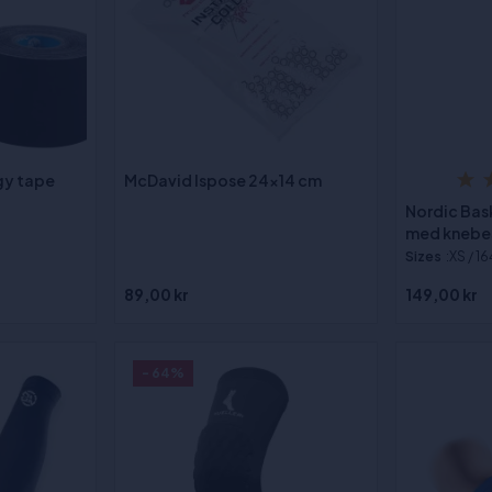
gy tape
McDavid Ispose 24x14 cm
Nordic Bas
med knebes
Sizes
:XS / 16
89,00 kr
149,00 kr
- 64%