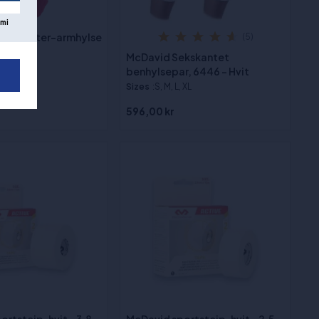
mi
ex Shooter-armhylse
(5)
 - rød
McDavid Sekskantet
benhylsepar, 6446 - Hvit
Sizes
:S, M, L, XL
596,00 kr