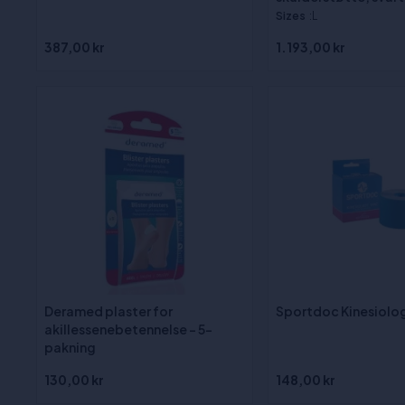
Sizes
:L
387,00 kr
1.193,00 kr
Deramed plaster for
Sportdoc Kinesiolog
akillessenebetennelse - 5-
pakning
130,00 kr
148,00 kr