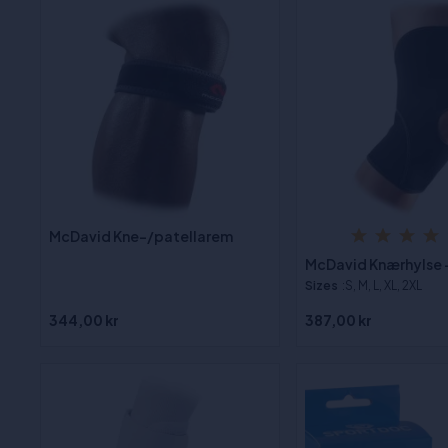
McDavid Kne-/patellarem
McDavid Knærhylse 
Sizes
:S, M, L, XL, 2XL
344,00 kr
387,00 kr