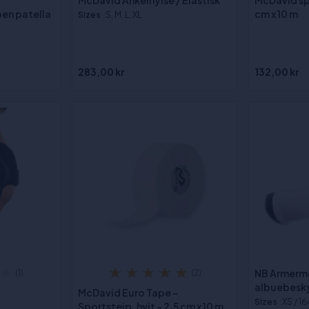
McDavid Ankelhylse / Elastisk
McDavid spo
en patella
cm x 10 m
Sizes
:S, M, L, XL
283,00 kr
132,00 kr
NB Armerm
(1)
(2)
albuebesky
McDavid Euro Tape -
Sizes
:XS / 16
Sportsteip, hvit - 2,5 cm x 10 m