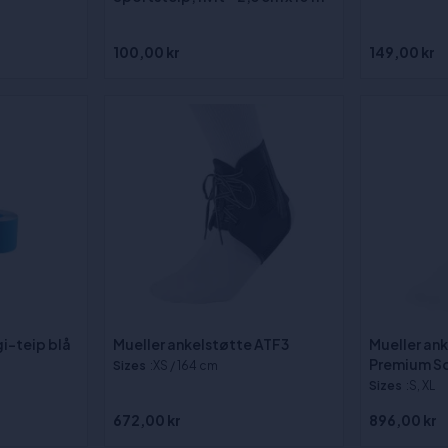
100,00 kr
149,00 kr
i-teip blå
Mueller ankelstøtte ATF3
Mueller an
Premium S
Sizes
:XS / 164 cm
Sizes
:S, XL
672,00 kr
896,00 kr