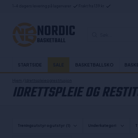
1-4 dagers levering på lagervarer
Frakt fra 139 kr
NORDIC
Søk...
BASKETBALL
STARTSIDE
SALE
BASKETBALLSKO
BASK
Hjem
/
Idrettspleieogrestitusjon
IDRETTSPLEIE OG RESTI
Treningsutstyr og utstyr
(1)
Underkategori
T