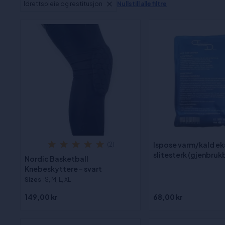
Idrettspleie og restitusjon
Nullstill alle filtre
Ispose varm/kald ek
(2)
slitesterk (gjenbruk
Nordic Basketball
Knebeskyttere - svart
Sizes
:S, M, L, XL
149,00 kr
68,00 kr