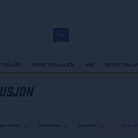
Søk
ETBALLER
BASKETBALLKLÆR
NBA
BASKETBALLK
TUSJON
ype idrett
Merkenavn
Størrelse
Show all f