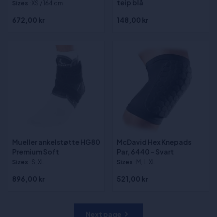
teip blå
Sizes
:XS / 164 cm
672,00 kr
148,00 kr
Mueller ankelstøtte HG80
McDavid Hex Knepads
Premium Soft
Par, 6440 - Svart
Sizes
:S, XL
Sizes
:M, L, XL
896,00 kr
521,00 kr
Next page