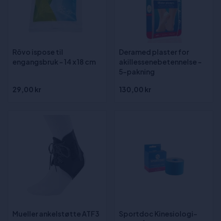
Rövo ispose til
Deramed plaster for
engangsbruk - 14 x 18 cm
akillessenebetennelse -
5-pakning
29,00 kr
130,00 kr
Mueller ankelstøtte ATF3
Sportdoc Kinesiologi-