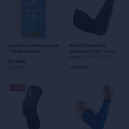
Sportdoc blemmeplaster
Nordic Basketball
- Medipeed Heel
albuebeskytter - svart
Sizes
:XS / 164 cm, S, M, L
123,00 kr
72,00 kr
149,00 kr
- 64%