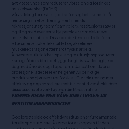
aktiviteter, noe som reduserer vibrasjon og forsinket
muskelsørenhet (DOMS).
Vår avdeling for restitusjon tar for seg behovene for å
hente seg inn etter trening. Her finner du
rekreasjonsutstyr som foam rollers, restitusjonsstøvler
og til og med avanserte hjelpemidler som elektriske
muskelstimulatorer. Disse produktene er ideelle for å
lette smerter, øke fleksibilitet og akselerere
muskelreparasjon etter hardt fysisk arbeid.
Å investere i riktig idrettspleie og restitusjonsprodukter
kan også bidra til å forebygge langtids skader og hjelpe
deg med å holde deg i topp form. Uansett om du er en
profesjonell atlet eller en helgehelt, vil de riktige
produktene gjøre en stor forskjell. Gjør din trening mer
effektiv og opplev raskere restitusjonstid ved å inkludere
disse essensielle verktøyene i din fitness rutine.
FREMME HELSE MED VÅRE IDRETTSPLEIE OG
RESTITUSJONSPRODUKTER
God idrettspleie og effektiv restitusjon er fundamentale
for alle sportutøvere. Å sørge for at kroppen får den
støtten den trenger både under og etter fysisk aktivitet