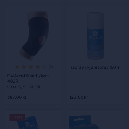
Isspray / kjølespray 150 ml
(2)
McDavid Knærhylse -
402R
Sizes
:S, M, L, XL, 2XL
387,00 kr
123,00 kr
- 25%