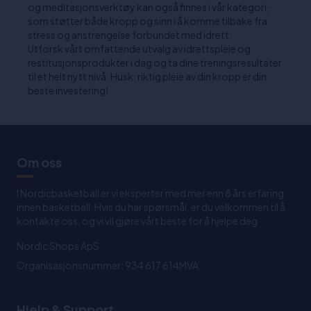
og meditasjonsverktøy kan også finnes i vår kategori,
som støtter både kropp og sinn i å komme tilbake fra
stress og anstrengelse forbundet med idrett.
Utforsk vårt omfattende utvalg av idrettspleie og
restitusjonsprodukter i dag og ta dine treningsresultater
til et helt nytt nivå. Husk, riktig pleie av din kropp er din
beste investering!
Om oss
I Nordicbasketball er vi eksperter med mer enn 8 års erfaring
innen basketball. Hvis du har spørsmål, er du velkommen til å
kontakte oss, og vi vil gjøre vårt beste for å hjelpe deg
Nordic Shops ApS
Organisasjonsnummer: 934 617 614MVA
Hjelp & Support