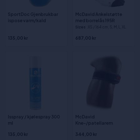
SportDoc Gjenbrukbar
McDavid Ankelstøtte
ispose varm/kald
med borrelås 195R
Sizes
:XS / 164 cm, S, M, L, XL
135,00 kr
687,00 kr
Isspray / kjølespray 300
McDavid
ml
Kne-/patellarem
135,00 kr
344,00 kr