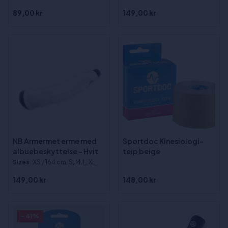
89,00 kr
149,00 kr
NB Armermet erme med
Sportdoc Kinesiologi-
albuebeskyttelse - Hvit
teip beige
Sizes
:XS / 164 cm, S, M, L, XL
149,00 kr
148,00 kr
- 41%