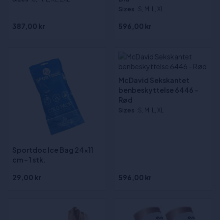
Sizes
:S, M, L, XL
387,00 kr
596,00 kr
McDavid Sekskantet
benbeskyttelse 6446 -
Rød
Sizes
:S, M, L, XL
Sportdoc Ice Bag 24x11
cm - 1 stk.
29,00 kr
596,00 kr