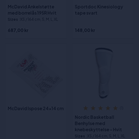
McDavid Ankelstøtte
Sportdoc Kinesiology
med borrelås 195R Hvit
tape svart
Sizes
:XS / 164 cm, S, M, L, XL
687,00 kr
148,00 kr
McDavid Ispose 24x14 cm
(1)
Nordic Basketball
Benhylse med
knebeskyttelse - Hvit
Sizes
:XS / 164 cm, S, M, L, XL