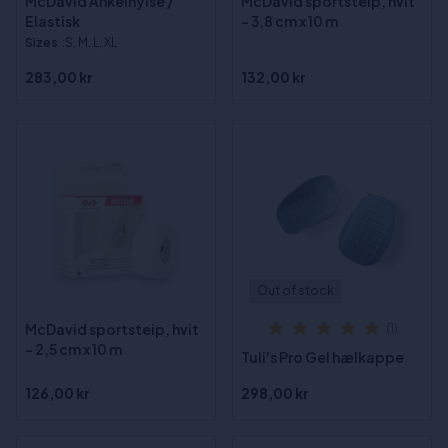
McDavid Ankelhylse /
McDavid sportsteip, hvit
Elastisk
- 3,8 cm x 10 m
Sizes
:S, M, L, XL
283,00 kr
132,00 kr
Out of stock
McDavid sportsteip, hvit
(1)
- 2,5 cm x 10 m
Tuli's Pro Gel hælkappe
126,00 kr
298,00 kr