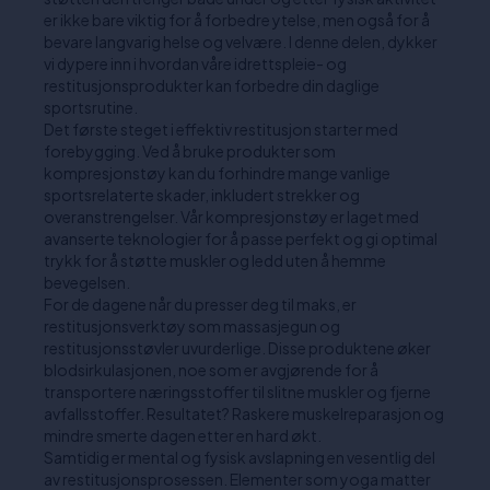
er ikke bare viktig for å forbedre ytelse, men også for å
bevare langvarig helse og velvære. I denne delen, dykker
vi dypere inn i hvordan våre idrettspleie- og
restitusjonsprodukter kan forbedre din daglige
sportsrutine.
Det første steget i effektiv restitusjon starter med
forebygging. Ved å bruke produkter som
kompresjonstøy kan du forhindre mange vanlige
sportsrelaterte skader, inkludert strekker og
overanstrengelser. Vår kompresjonstøy er laget med
avanserte teknologier for å passe perfekt og gi optimal
trykk for å støtte muskler og ledd uten å hemme
bevegelsen.
For de dagene når du presser deg til maks, er
restitusjonsverktøy som massasjegun og
restitusjonsstøvler uvurderlige. Disse produktene øker
blodsirkulasjonen, noe som er avgjørende for å
transportere næringsstoffer til slitne muskler og fjerne
avfallsstoffer. Resultatet? Raskere muskelreparasjon og
mindre smerte dagen etter en hard økt.
Samtidig er mental og fysisk avslapning en vesentlig del
av restitusjonsprosessen. Elementer som yoga matter