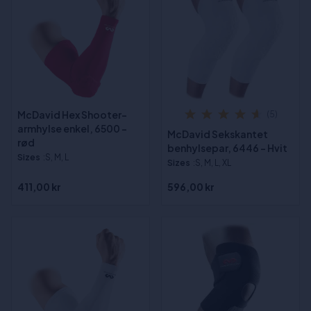
McDavid Hex Shooter-
(5)
armhylse enkel, 6500 -
McDavid Sekskantet
rød
benhylsepar, 6446 - Hvit
Sizes
:S, M, L
Sizes
:S, M, L, XL
411,00 kr
596,00 kr