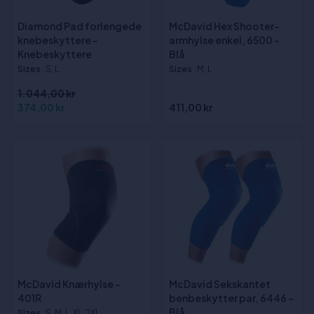
Diamond Pad forlengede
McDavid Hex Shooter-
knebeskyttere -
armhylse enkel, 6500 -
Knebeskyttere
Blå
Sizes
:S, L
Sizes
:M, L
1.044,00 kr
374,00 kr
411,00 kr
McDavid Knærhylse -
McDavid Sekskantet
401R
benbeskytter par, 6446 -
Blå
Sizes
:S, M, L, XL, 2XL