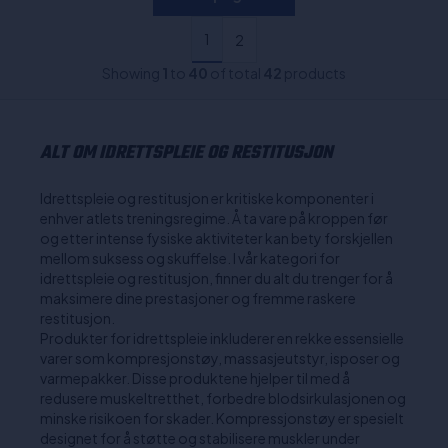
1
2
Showing
1
to
40
of total
42
products
ALT OM IDRETTSPLEIE OG RESTITUSJON
Idrettspleie og restitusjon er kritiske komponenter i
enhver atlets treningsregime. Å ta vare på kroppen før
og etter intense fysiske aktiviteter kan bety forskjellen
mellom suksess og skuffelse. I vår kategori for
idrettspleie og restitusjon, finner du alt du trenger for å
maksimere dine prestasjoner og fremme raskere
restitusjon.
Produkter for idrettspleie inkluderer en rekke essensielle
varer som kompresjonstøy, massasjeutstyr, isposer og
varmepakker. Disse produktene hjelper til med å
redusere muskeltretthet, forbedre blodsirkulasjonen og
minske risikoen for skader. Kompressjonstøy er spesielt
designet for å støtte og stabilisere muskler under