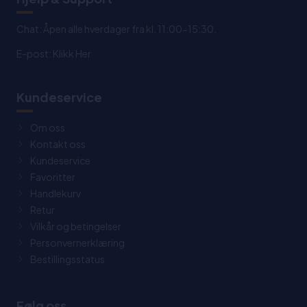
Chat: Åpen alle hverdager fra kl. 11:00-15:30.
E-post:
Klikk Her
Kundeservice
Om oss
Kontakt oss
Kundeservice
Favoritter
Handlekurv
Retur
Vilkår og betingelser
Personvernerklæring
Bestillingsstatus
Følg oss