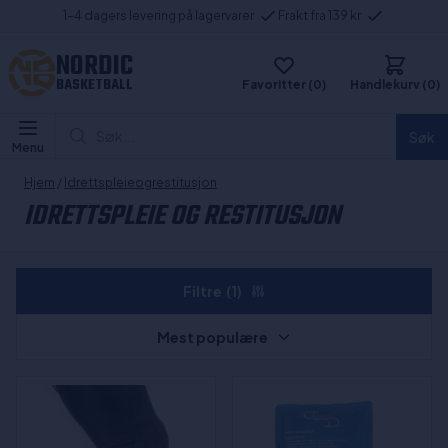
1-4 dagers levering på lagervarer
Frakt fra 139 kr
NORDIC
BASKETBALL
Favoritter (0)
Handlekurv (0)
Søk...
Søk
Menu
Hjem
/
Idrettspleieogrestitusjon
IDRETTSPLEIE OG RESTITUSJON
Filtre
(1)
Mest populære