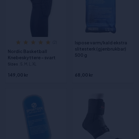
Ispose varm/kald ekstra
(2)
slitesterk (gjenbrukbar)
Nordic Basketball
500 g
Knebeskyttere - svart
Sizes
:S, M, L, XL
149,00 kr
68,00 kr