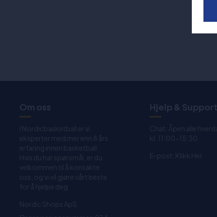
Om oss
Hjelp & Suppor
I Nordicbasketball er vi
Chat: Åpen alle hverd
eksperter med mer enn 8 års
kl. 11:00-15:30.
erfaring innen basketball.
E-post:
Klikk Her
Hvis du har spørsmål, er du
velkommen til å kontakte
oss, og vi vil gjøre vårt beste
for å hjelpe deg
Nordic Shops ApS