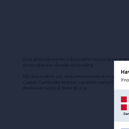
Du er alltid velkommen til å kontakte oss hvis du har spø
om produktene våre eller en bestilling.
Ha
Når du kontakter oss, vil du enten komme i kontakt med
If n
Casper, Camilla eller Andreas, og de kan svare på alt – og
de ikke kan svare på, finner de ut av.
Da