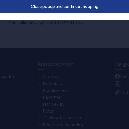
Kontakt vår support her
Close popup and continue shopping
Chat:
Åpent alle hverdager fra kl. 11:00 til 15:30.
t
Kundeservice
Følg 
ager fra
Om oss
Fac
Kontakt oss
Ins
Kundeservice
Tik
Favoritter
Handlekurv
Retur
Vilkår og betingelser
Personvernerklæring