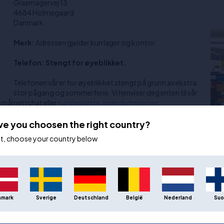
Glasmagervej 13
4684 Holmegaard
Danmark
Merk:
Adressen gjelder kun lager og kontor.
Telefon: Stengt for øyeblikket.
Telefonen vår er for øyeblikket stengt på grunn av ekstra
stor pågang og sommerferie. Vi henviser deg enten til vår
rsmål
nettchat eller
kundestøtte, som du finner her.
Hvis du ønsker å bli oppringt, kan du gjerne skrive til oss med
ve you choosen the right country?
telefonnummeret ditt og hva saken gjelder, så ringer vi deg
ot, choose your country below
 det
tilbake så snart som mulig.
Åpningstider:
Kundeservice: Hverdager 11:00–15:30.
Henting av bestillinger: Hverdager mellom 11:00 og 13:00
nmark
Sverige
Deutschland
België
Nederland
Suo
eller etter avtale.
Support: