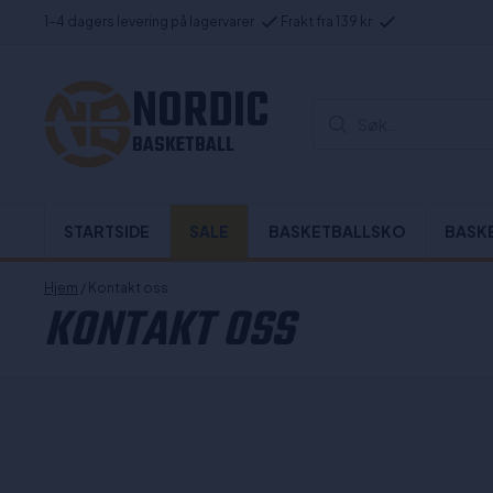
1-4 dagers levering på lagervarer
Frakt fra 139 kr
NORDIC
Søk...
BASKETBALL
STARTSIDE
SALE
BASKETBALLSKO
BASK
Hjem
/ Kontakt oss
KONTAKT OSS