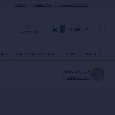
Om oss
Kontakt oss
+1000 anmeldelser
Handlekurv
0
Favoritter (0)
URV
BASKETBALLUTSTYR
FYSIO
MERKER
Trenger hjelp?
Chat med oss