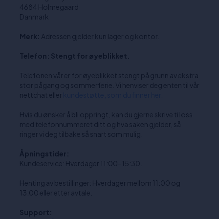
4684 Holmegaard
Danmark
Merk:
Adressen gjelder kun lager og kontor.
Telefon: Stengt for øyeblikket.
Telefonen vår er for øyeblikket stengt på grunn av ekstra
stor pågang og sommerferie. Vi henviser deg enten til vår
nettchat eller
kundestøtte, som du finner her.
Hvis du ønsker å bli oppringt, kan du gjerne skrive til oss
med telefonnummeret ditt og hva saken gjelder, så
ringer vi deg tilbake så snart som mulig.
Åpningstider:
Kundeservice: Hverdager 11:00–15:30.
Henting av bestillinger: Hverdager mellom 11:00 og
13:00 eller etter avtale.
Support: