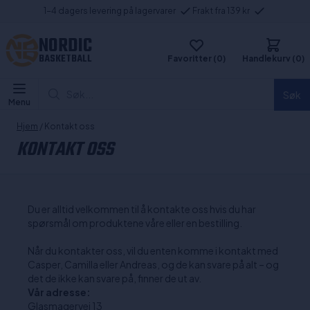
1-4 dagers levering på lagervarer
Frakt fra 139 kr
NORDIC
BASKETBALL
Favoritter (0)
Handlekurv (0)
Søk...
Søk
Menu
Hjem
/ Kontakt oss
KONTAKT OSS
Du er alltid velkommen til å kontakte oss hvis du har
spørsmål om produktene våre eller en bestilling.
Når du kontakter oss, vil du enten komme i kontakt med
Casper, Camilla eller Andreas, og de kan svare på alt – og
det de ikke kan svare på, finner de ut av.
Vår adresse:
Glasmagervej 13