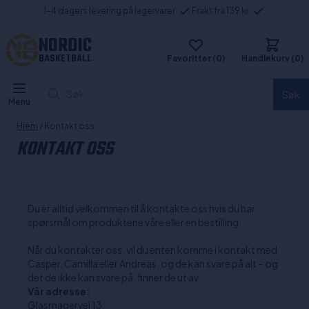
1-4 dagers levering på lagervarer
Frakt fra 139 kr
NORDIC
BASKETBALL
Favoritter (0)
Handlekurv (0)
Søk...
Søk
Menu
Hjem
/ Kontakt oss
KONTAKT OSS
Du er alltid velkommen til å kontakte oss hvis du har
spørsmål om produktene våre eller en bestilling.
Når du kontakter oss, vil du enten komme i kontakt med
Casper, Camilla eller Andreas, og de kan svare på alt – og
det de ikke kan svare på, finner de ut av.
Vår adresse:
Glasmagervej 13