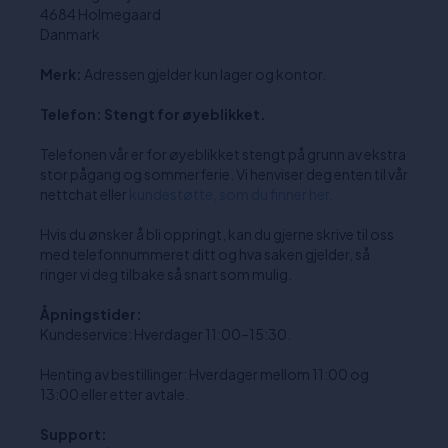
4684 Holmegaard
Danmark
Merk:
Adressen gjelder kun lager og kontor.
Telefon: Stengt for øyeblikket.
Telefonen vår er for øyeblikket stengt på grunn av ekstra
stor pågang og sommerferie. Vi henviser deg enten til vår
nettchat eller
kundestøtte, som du finner her.
Hvis du ønsker å bli oppringt, kan du gjerne skrive til oss
med telefonnummeret ditt og hva saken gjelder, så
ringer vi deg tilbake så snart som mulig.
Åpningstider:
Kundeservice: Hverdager 11:00–15:30.
Henting av bestillinger: Hverdager mellom 11:00 og
13:00 eller etter avtale.
Support: