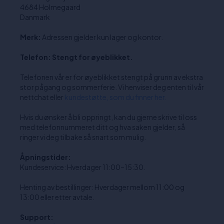
4684 Holmegaard
Danmark
Merk:
Adressen gjelder kun lager og kontor.
Telefon: Stengt for øyeblikket.
Telefonen vår er for øyeblikket stengt på grunn av ekstra
stor pågang og sommerferie. Vi henviser deg enten til vår
nettchat eller
kundestøtte, som du finner her.
Hvis du ønsker å bli oppringt, kan du gjerne skrive til oss
med telefonnummeret ditt og hva saken gjelder, så
ringer vi deg tilbake så snart som mulig.
Åpningstider:
Kundeservice: Hverdager 11:00–15:30.
Henting av bestillinger: Hverdager mellom 11:00 og
13:00 eller etter avtale.
Support: