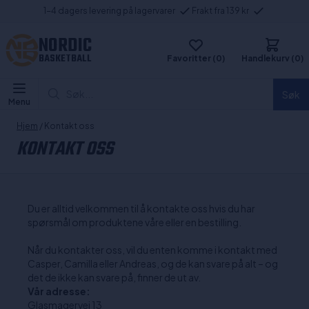
1-4 dagers levering på lagervarer
Frakt fra 139 kr
NORDIC
BASKETBALL
Favoritter (0)
Handlekurv (0)
Søk...
Søk
Menu
Hjem
/ Kontakt oss
KONTAKT OSS
Du er alltid velkommen til å kontakte oss hvis du har
spørsmål om produktene våre eller en bestilling.
Når du kontakter oss, vil du enten komme i kontakt med
Casper, Camilla eller Andreas, og de kan svare på alt – og
det de ikke kan svare på, finner de ut av.
Vår adresse:
Glasmagervej 13