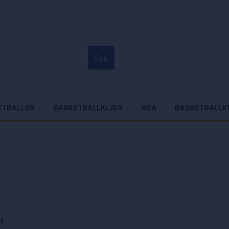
Søk
ETBALLER
BASKETBALLKLÆR
NBA
BASKETBALLK
?