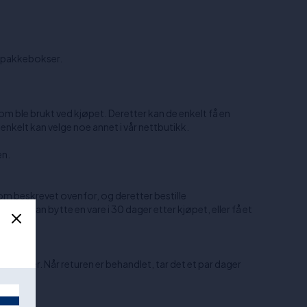
r pakkebokser.
m ble brukt ved kjøpet. Deretter kan de enkelt få en
e enkelt kan velge noe annet i vår nettbutikk.
en.
 som beskrevet ovenfor, og deretter bestille
n. Du kan bytte en vare i 30 dager etter kjøpet, eller få et
åre hender. Når returen er behandlet, tar det et par dager