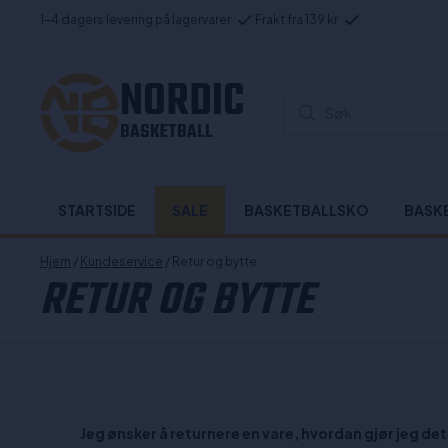
1-4 dagers levering på lagervarer
Frakt fra 139 kr
NORDIC
Søk...
BASKETBALL
STARTSIDE
SALE
BASKETBALLSKO
BASK
Hjem
/
Kundeservice
/ Retur og bytte
RETUR OG BYTTE
Jeg ønsker å returnere en vare, hvordan gjør jeg det