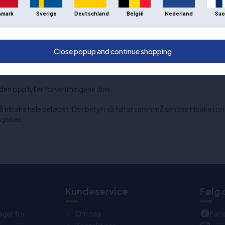
valgt å ikke gjøre frakten 100 % gratis.
nmark
Sverige
Deutschland
België
Nederland
Suo
 på et fornuftig og konkurransedyktig nivå, samtidig som vi sikrer at v
 ganger, kan du med fordel kjøpe flere størrelser av f.eks. sko, slik at 
Close popup and continue shopping
m den oppfyller forventningene dine.
få tilbake hele beløpet. Det betyr i så fall at varen må sendes tilbake i 
gelser.
t
Kundeservice
Følg 
ager fra
Om oss
Fac