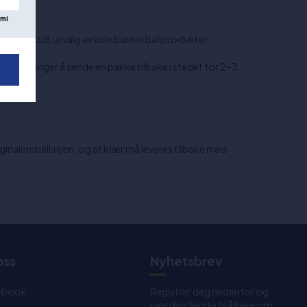
mi
i har et godt utvalg av kule basketballprodukter.
du bare trenger å sende én pakke tilbake i stedet for 2–3
originalemballasjen, og at klær må leveres tilbake med
oss
Nyhetsbrev
ebook
Registrer deg nedenfor og
vær den første til å høre om