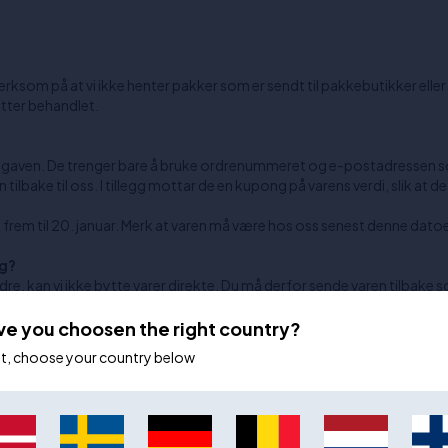
som på at vi ikke henter pakker som er sendt til pakkebutikker elle
etter behandlet.
av gaven. De trenger bare å bruke ordrenummeret og e-postadressen so
n tilbake til oss. I tillegg mottar de en kupong på varens verdi, slik at d
s frem til 20. januar. Merk at varen må være hos oss senest denne dato
eg?
rdre, kan vi ikke bytte varer direkte. Du må derfor sende varen tilbake
 sikrer du også at varen ikke er utsolgt før vi har behandlet returen di
ve you choosen the right country?
ot, choose your country below
. Vi behandler returer så raskt som mulig, og så snart returpakken er i v