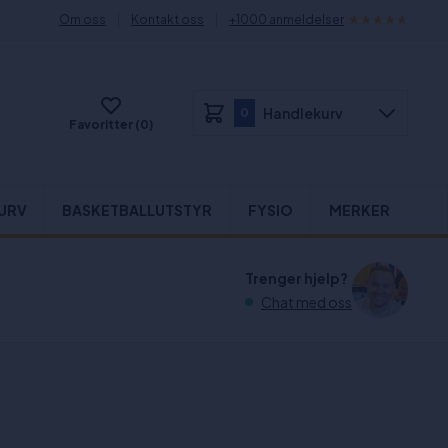
Om oss
Kontakt oss
+1000 anmeldelser
Handlekurv
0
Favoritter (0)
URV
BASKETBALLUTSTYR
FYSIO
MERKER
Trenger hjelp?
Chat med oss