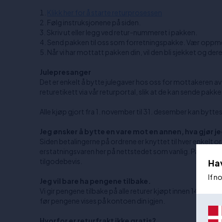
Klikk her for å starte returprosessen
Følg instruksjonene på siden.
Skriv ut eller legg ved retur-nummeret i pakken.
Send pakken til oss som forretningspakke. Vær oppmerk
Når vi har mottatt pakken din, vil den bli sjekket og der
Julepresanger
Det er enkelt å bytte julegaver hos oss for mottakeren 
returetikett via vår returportal, slik at de kan sende pakke
Alle kjøp gjort fra 1. november til 31. desember kan bytte
Jeg ønsker å bytte en vare mot en annen, hva gjør j
Siden betalingerne på ordrene er knyttet til hver enkelt o
erstatningsvaren her på nettstedet som vanlig. På den måten
tilgodebevis.
Ha
If n
Jeg vil bare ha pengene tilbake.
Vi gir pengene tilbake på alle returer kjøpt innen 14 dager
før pengene vises på kontoen din igjen.
Hvorfor er returfrakt ikke gratis?