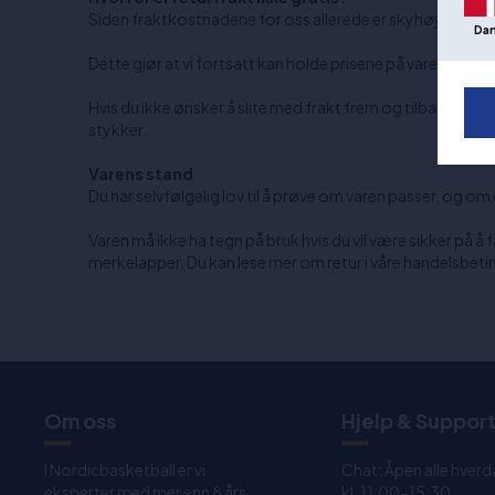
Siden fraktkostnadene for oss allerede er skyhøye, har vi 
Da
Dette gjør at vi fortsatt kan holde prisene på varene nede
Hvis du ikke ønsker å slite med frakt frem og tilbake flere
stykker.
Varens stand
Du har selvfølgelig lov til å prøve om varen passer, og o
Varen må ikke ha tegn på bruk hvis du vil være sikker på å 
merkelapper. Du kan lese mer om retur i våre handelsbetin
Om oss
Hjelp & Suppor
I Nordicbasketball er vi
Chat: Åpen alle hverd
eksperter med mer enn 8 års
kl. 11:00-15:30.