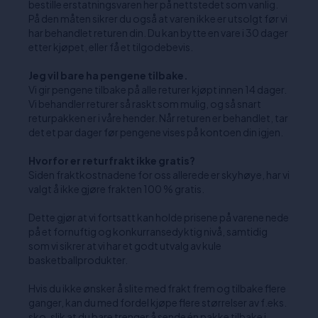
bestille erstatningsvaren her på nettstedet som vanlig.
På den måten sikrer du også at varen ikke er utsolgt før vi
har behandlet returen din. Du kan bytte en vare i 30 dager
etter kjøpet, eller få et tilgodebevis.
Jeg vil bare ha pengene tilbake.
Vi gir pengene tilbake på alle returer kjøpt innen 14 dager.
Vi behandler returer så raskt som mulig, og så snart
returpakken er i våre hender. Når returen er behandlet, tar
det et par dager før pengene vises på kontoen din igjen.
Hvorfor er returfrakt ikke gratis?
Siden fraktkostnadene for oss allerede er skyhøye, har vi
valgt å ikke gjøre frakten 100 % gratis.
Dette gjør at vi fortsatt kan holde prisene på varene nede
på et fornuftig og konkurransedyktig nivå, samtidig
som vi sikrer at vi har et godt utvalg av kule
basketballprodukter.
Hvis du ikke ønsker å slite med frakt frem og tilbake flere
ganger, kan du med fordel kjøpe flere størrelser av f.eks.
sko, slik at du bare trenger å sende én pakke tilbake i