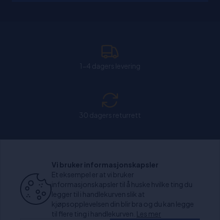
1-4 dagers levering
30 dagers returrett
Chat: Åpen alle hverdager fra kl. 11:00-15:30.
Vi bruker informasjonskapsler
Et eksempel er at vi bruker
informasjonskapsler til å huske hvilke ting du
legger til i handlekurven slik at
kjøpsopplevelsen din blir bra og du kan legge
+1000 anmeldelser
til flere ting i handlekurven.
Les mer