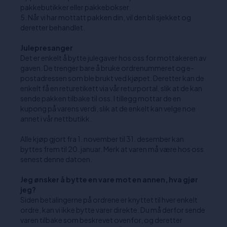
pakkebutikker eller pakkebokser.
Når vi har mottatt pakken din, vil den bli sjekket og
deretter behandlet.
Julepresanger
Det er enkelt å bytte julegaver hos oss for mottakeren av
gaven. De trenger bare å bruke ordrenummeret og e-
postadressen som ble brukt ved kjøpet. Deretter kan de
enkelt få en returetikett via vår returportal, slik at de kan
sende pakken tilbake til oss. I tillegg mottar de en
kupong på varens verdi, slik at de enkelt kan velge noe
annet i vår nettbutikk.
Alle kjøp gjort fra 1. november til 31. desember kan
byttes frem til 20. januar. Merk at varen må være hos oss
senest denne datoen.
Jeg ønsker å bytte en vare mot en annen, hva gjør
jeg?
Siden betalingerne på ordrene er knyttet til hver enkelt
ordre, kan vi ikke bytte varer direkte. Du må derfor sende
varen tilbake som beskrevet ovenfor, og deretter