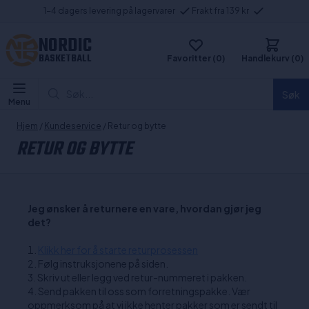
1-4 dagers levering på lagervarer
Frakt fra 139 kr
NORDIC
BASKETBALL
Favoritter (0)
Handlekurv (0)
Søk...
Søk
Menu
Hjem
/
Kundeservice
/ Retur og bytte
RETUR OG BYTTE
Jeg ønsker å returnere en vare, hvordan gjør jeg
det?
Klikk her for å starte returprosessen
Følg instruksjonene på siden.
Skriv ut eller legg ved retur-nummeret i pakken.
Send pakken til oss som forretningspakke. Vær
oppmerksom på at vi ikke henter pakker som er sendt til