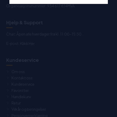
Organisasjonsnummer: 934 617 614MVA
Hjelp & Support
Chat: Åpen alle hverdager fra kl. 11:00-15:30.
E-post:
Klikk Her
Kundeservice
Om oss
Kontakt oss
Kundeservice
Favoritter
Handlekurv
Retur
Vilkår og betingelser
Personvernerklæring