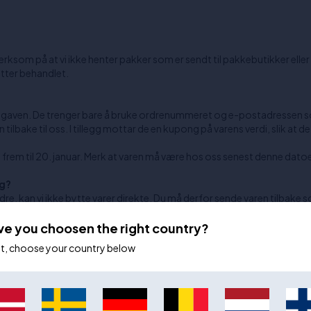
som på at vi ikke henter pakker som er sendt til pakkebutikker elle
etter behandlet.
av gaven. De trenger bare å bruke ordrenummeret og e-postadressen so
n tilbake til oss. I tillegg mottar de en kupong på varens verdi, slik at d
s frem til 20. januar. Merk at varen må være hos oss senest denne dato
eg?
rdre, kan vi ikke bytte varer direkte. Du må derfor sende varen tilbake
 sikrer du også at varen ikke er utsolgt før vi har behandlet returen di
ve you choosen the right country?
ot, choose your country below
. Vi behandler returer så raskt som mulig, og så snart returpakken er i v