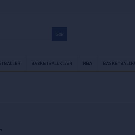
Søk
ETBALLER
BASKETBALLKLÆR
NBA
BASKETBALLK
?