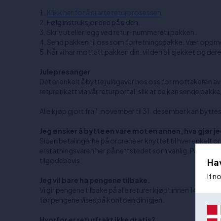
Klikk her for å starte returprosessen
Følg instruksjonene på siden.
Skriv ut eller legg ved retur-nummeret i pakken.
Send pakken til oss som forretningspakke. Vær oppmerk
Når vi har mottatt pakken din, vil den bli sjekket og der
Julepresanger
Det er enkelt å bytte julegaver hos oss for mottakeren 
returetikett via vår returportal, slik at de kan sende pakke
Alle kjøp gjort fra 1. november til 31. desember kan bytte
Jeg ønsker å bytte en vare mot en annen, hva gjør j
Siden betalingerne på ordrene er knyttet til hver enkelt o
erstatningsvaren her på nettstedet som vanlig. På den måten
tilgodebevis.
Ha
If n
Jeg vil bare ha pengene tilbake.
Vi gir pengene tilbake på alle returer kjøpt innen 14 dager
før pengene vises på kontoen din igjen.
Hvorfor er returfrakt ikke gratis?