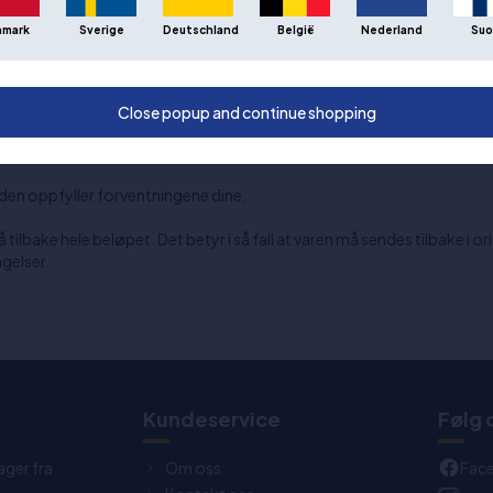
valgt å ikke gjøre frakten 100 % gratis.
nmark
Sverige
Deutschland
België
Nederland
Suo
 på et fornuftig og konkurransedyktig nivå, samtidig som vi sikrer at v
 ganger, kan du med fordel kjøpe flere størrelser av f.eks. sko, slik at 
Close popup and continue shopping
m den oppfyller forventningene dine.
få tilbake hele beløpet. Det betyr i så fall at varen må sendes tilbake i 
gelser.
t
Kundeservice
Følg 
ager fra
Om oss
Fac