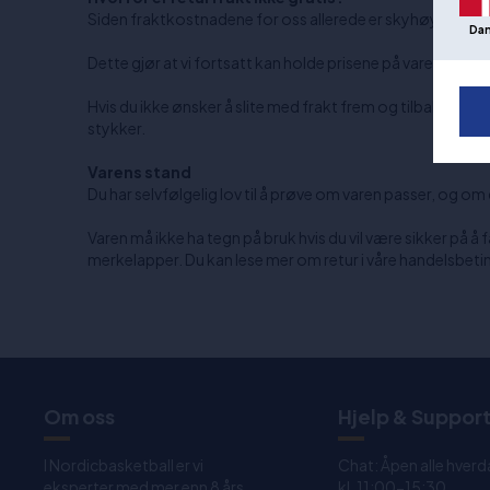
Siden fraktkostnadene for oss allerede er skyhøye, har vi 
Da
Dette gjør at vi fortsatt kan holde prisene på varene nede
Hvis du ikke ønsker å slite med frakt frem og tilbake flere
stykker.
Varens stand
Du har selvfølgelig lov til å prøve om varen passer, og o
Varen må ikke ha tegn på bruk hvis du vil være sikker på å 
merkelapper. Du kan lese mer om retur i våre handelsbetin
Om oss
Hjelp & Suppor
I Nordicbasketball er vi
Chat: Åpen alle hverd
eksperter med mer enn 8 års
kl. 11:00-15:30.