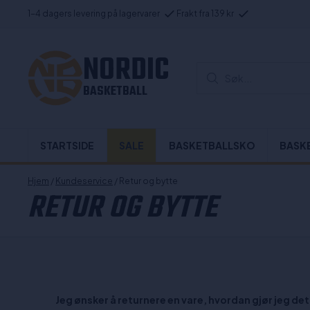
1-4 dagers levering på lagervarer
Frakt fra 139 kr
NORDIC
Søk...
BASKETBALL
STARTSIDE
SALE
BASKETBALLSKO
BASK
Hjem
/
Kundeservice
/ Retur og bytte
RETUR OG BYTTE
Jeg ønsker å returnere en vare, hvordan gjør jeg det