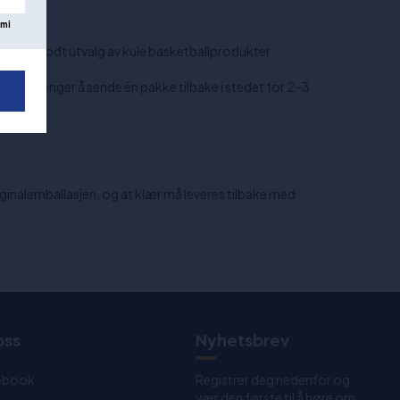
mi
i har et godt utvalg av kule basketballprodukter.
du bare trenger å sende én pakke tilbake i stedet for 2–3
originalemballasjen, og at klær må leveres tilbake med
oss
Nyhetsbrev
ebook
Registrer deg nedenfor og
vær den første til å høre om