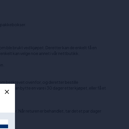
r pakkebokser.
m ble brukt ved kjøpet. Deretter kan de enkelt få en
e enkelt kan velge noe annet i vår nettbutikk.
en.
 som beskrevet ovenfor, og deretter bestille
n. Du kan bytte en vare i 30 dager etter kjøpet, eller få et
åre hender. Når returen er behandlet, tar det et par dager