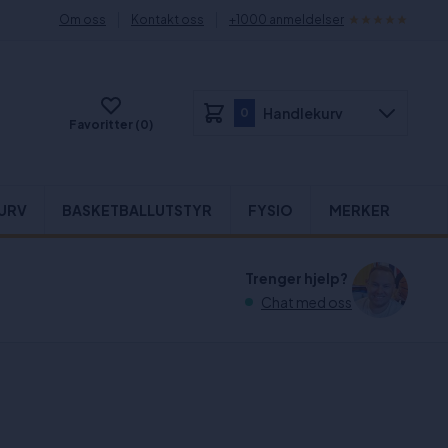
Om oss
Kontakt oss
+1000 anmeldelser
Handlekurv
0
Favoritter (0)
URV
BASKETBALLUTSTYR
FYSIO
MERKER
Trenger hjelp?
Chat med oss