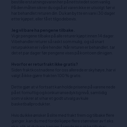
bestille erstatningsvaren her på nettstedet som vanlig.
På den måten sikrer du også at varen ikke er utsolgt før vi
har behandlet returen din. Du kan bytte en vare i 30 dager
etter kjøpet, eller få et tilgodebevis.
Jeg vil bare ha pengene tilbake.
Vi gir pengene tilbake på alle returer kjøpt innen 14 dager.
Vi behandler returer så raskt som mulig, og så snart
returpakken er i våre hender. Når returen er behandlet, tar
det et par dager før pengene vises på kontoen din igjen.
Hvorfor er returfrakt ikke gratis?
Siden fraktkostnadene for oss allerede er skyhøye, har vi
valgt å ikke gjøre frakten 100 % gratis.
Dette gjør at vi fortsatt kan holde prisene på varene nede
på et fornuftig og konkurransedyktig nivå, samtidig
som vi sikrer at vi har et godt utvalg av kule
basketballprodukter.
Hvis du ikke ønsker å slite med frakt frem og tilbake flere
ganger, kan du med fordel kjøpe flere størrelser av f.eks.
sko, slik at du bare trenger å sende én pakke tilbake i