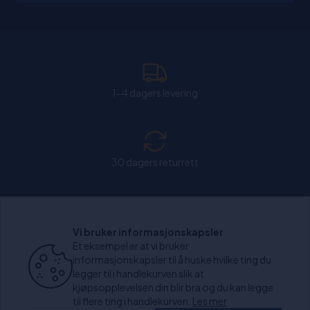
1-4 dagers levering
30 dagers returrett
Chat: Åpen alle hverdager fra kl. 11:00-15:30.
Vi bruker informasjonskapsler
Et eksempel er at vi bruker
informasjonskapsler til å huske hvilke ting du
legger til i handlekurven slik at
kjøpsopplevelsen din blir bra og du kan legge
+1000 anmeldelser
til flere ting i handlekurven.
Les mer