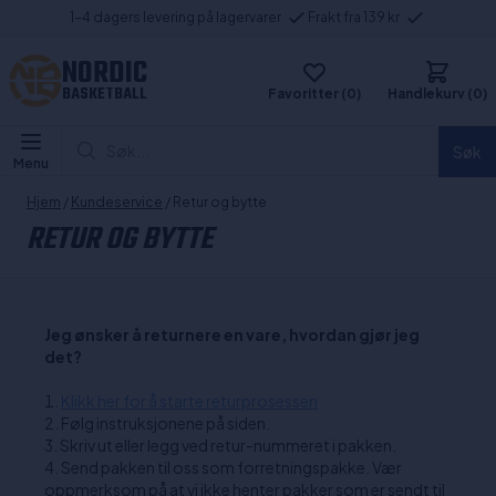
1-4 dagers levering på lagervarer
Frakt fra 139 kr
NORDIC
BASKETBALL
Favoritter (0)
Handlekurv (0)
Søk...
Søk
Menu
Hjem
/
Kundeservice
/ Retur og bytte
RETUR OG BYTTE
Jeg ønsker å returnere en vare, hvordan gjør jeg
det?
Klikk her for å starte returprosessen
Følg instruksjonene på siden.
Skriv ut eller legg ved retur-nummeret i pakken.
Send pakken til oss som forretningspakke. Vær
oppmerksom på at vi ikke henter pakker som er sendt til