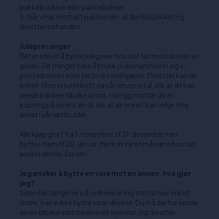
pakkebutikker eller pakkebokser.
Når vi har mottatt pakken din, vil den bli sjekket og
deretter behandlet.
Julepresanger
Det er enkelt å bytte julegaver hos oss for mottakeren av
gaven. De trenger bare å bruke ordrenummeret og e-
postadressen som ble brukt ved kjøpet. Deretter kan de
enkelt få en returetikett via vår returportal, slik at de kan
sende pakken tilbake til oss. I tillegg mottar de en
kupong på varens verdi, slik at de enkelt kan velge noe
annet i vår nettbutikk.
Alle kjøp gjort fra 1. november til 31. desember kan
byttes frem til 20. januar. Merk at varen må være hos oss
senest denne datoen.
Jeg ønsker å bytte en vare mot en annen, hva gjør
jeg?
Siden betalingerne på ordrene er knyttet til hver enkelt
ordre, kan vi ikke bytte varer direkte. Du må derfor sende
varen tilbake som beskrevet ovenfor, og deretter