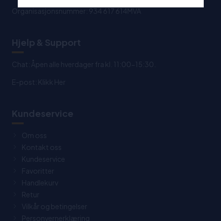
Organisasjonsnummer: 934 617 614MVA
Hjelp & Support
Chat: Åpen alle hverdager fra kl. 11:00-15:30.
E-post:
Klikk Her
Kundeservice
Om oss
Kontakt oss
Kundeservice
Favoritter
Handlekurv
Retur
Vilkår og betingelser
Personvernerklæring