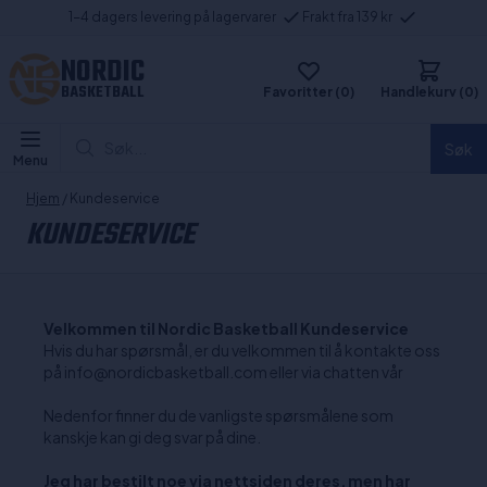
1-4 dagers levering på lagervarer
Frakt fra 139 kr
NORDIC
BASKETBALL
Favoritter (0)
Handlekurv (0)
Søk...
Søk
Menu
Hjem
/ Kundeservice
KUNDESERVICE
Velkommen til Nordic Basketball Kundeservice
Hvis du har spørsmål, er du velkommen til å kontakte oss
på info@nordicbasketball.com eller via chatten vår
Nedenfor finner du de vanligste spørsmålene som
kanskje kan gi deg svar på dine.
Jeg har bestilt noe via nettsiden deres, men har