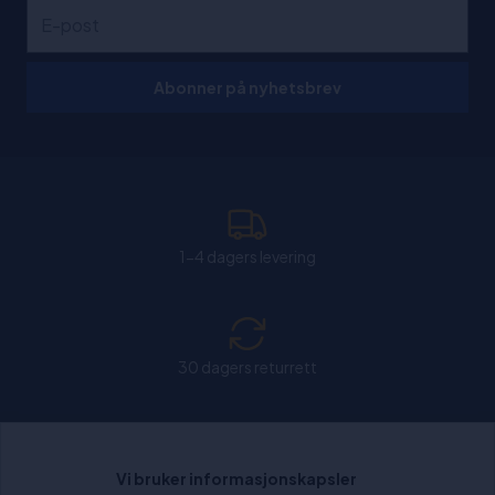
Abonner på nyhetsbrev
1-4 dagers levering
30 dagers returrett
Chat: Åpen alle hverdager fra kl. 11:00-15:30.
Vi bruker informasjonskapsler