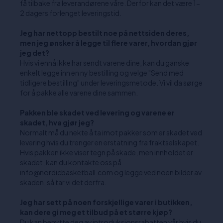
få tilbake fra leverandørene våre. Derfor kan det være 1-
2 dagers forlenget leveringstid.
Jeg har nettopp bestilt noe på nettsiden deres,
men jeg ønsker å legge til flere varer, hvordan gjør
jeg det?
Hvis vi ennå ikke har sendt varene dine, kan du ganske
enkelt legge inn en ny bestilling og velge "Send med
tidligere bestilling" under leveringsmetode. Vi vil da sørge
for å pakke alle varene dine sammen.
Pakken ble skadet ved levering og varene er
skadet, hva gjør jeg?
Normalt må du nekte å ta imot pakker som er skadet ved
levering hvis du trenger en erstatning fra fraktselskapet.
Hvis pakken ikke viser tegn på skade, men innholdet er
skadet, kan du kontakte oss på
info@nordicbasketball.com og legge ved noen bilder av
skaden, så tar vi det derfra.
Jeg har sett på noen forskjellige varer i butikken,
kan dere gi meg et tilbud på et større kjøp?
Du kan benytte deg av introduksjonsrabatten vår hvis du