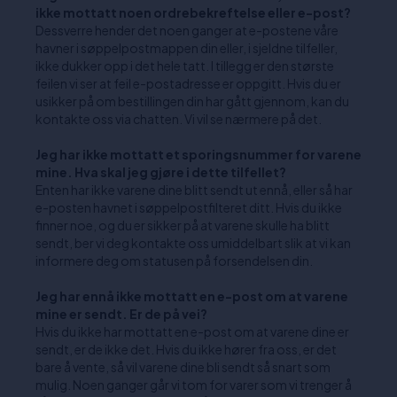
ikke mottatt noen ordrebekreftelse eller e-post?
Dessverre hender det noen ganger at e-postene våre
havner i søppelpostmappen din eller, i sjeldne tilfeller,
ikke dukker opp i det hele tatt. I tillegg er den største
feilen vi ser at feil e-postadresse er oppgitt. Hvis du er
usikker på om bestillingen din har gått gjennom, kan du
kontakte oss via chatten. Vi vil se nærmere på det.
Jeg har ikke mottatt et sporingsnummer for varene
mine. Hva skal jeg gjøre i dette tilfellet?
Enten har ikke varene dine blitt sendt ut ennå, eller så har
e-posten havnet i søppelpostfilteret ditt. Hvis du ikke
finner noe, og du er sikker på at varene skulle ha blitt
sendt, ber vi deg kontakte oss umiddelbart slik at vi kan
informere deg om statusen på forsendelsen din.
Jeg har ennå ikke mottatt en e-post om at varene
mine er sendt. Er de på vei?
Hvis du ikke har mottatt en e-post om at varene dine er
sendt, er de ikke det. Hvis du ikke hører fra oss, er det
bare å vente, så vil varene dine bli sendt så snart som
mulig. Noen ganger går vi tom for varer som vi trenger å