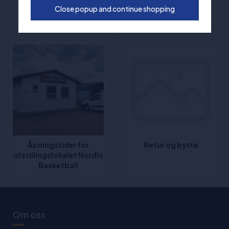
FAQ - Ofte stilte
Klager
Close popup and continue shopping
spørsmål og svar
Åpningstider for
Retur og bytte
utstillingslokalet Nordic
Basketball
Om oss