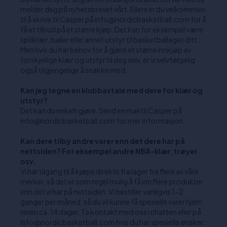
melder deg på nyhetsbrevet vårt. Ellers er du velkommen
til å skrive til Casper på info@nordicbasketball.com for å
få et tilbud på et større kjøp. Det kan for eksempel være
spillklær, baller eller annet utstyr til basketballaget ditt.
Men hvis du har behov for å gjøre et større innkjøp av
forskjellige klær og utstyr til deg selv, er vi selvfølgelig
også tilgjengelige å snakke med.
Kan jeg tegne en klubbavtale med dere for klær og
utstyr?
Det kan du enkelt gjøre. Send en mail til Casper på
info@nordicbasketball.com for mer informasjon.
Kan dere tilby andre varer enn det dere har på
nettsiden? For eksempel andre NBA-klær, trøyer
osv.
Vi har tilgang til å kjøpe direkte fra lager fra flere av våre
merker, så det er som regel mulig å få inn flere produkter
enn det vi har på nettsiden. Vi bestiller vanligvis 1-2
ganger per måned, så du vil kunne få spesielle varer hjem
innen ca. 14 dager. Ta kontakt med oss i chatten eller på
info@nordicbasketball.com hvis du har spesielle ønsker.