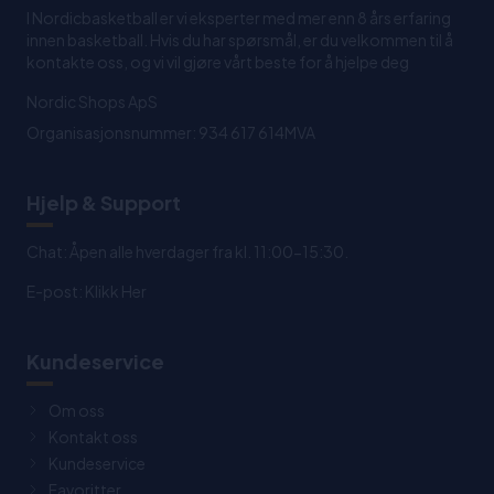
I Nordicbasketball er vi eksperter med mer enn 8 års erfaring
innen basketball. Hvis du har spørsmål, er du velkommen til å
kontakte oss, og vi vil gjøre vårt beste for å hjelpe deg
Nordic Shops ApS
Organisasjonsnummer: 934 617 614MVA
Hjelp & Support
Chat: Åpen alle hverdager fra kl. 11:00-15:30.
E-post:
Klikk Her
Kundeservice
Om oss
Kontakt oss
Kundeservice
Favoritter