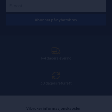
Abonner på nyhetsbrev
1-4 dagers levering
30 dagers returrett
Chat: Åpen alle hverdager fra kl. 11:00-15:30.
Vi bruker informasjonskapsler