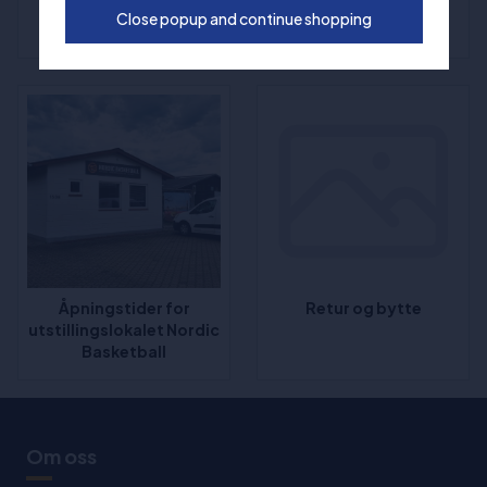
FAQ - Ofte stilte
Klager
Close popup and continue shopping
spørsmål og svar
Åpningstider for
Retur og bytte
utstillingslokalet Nordic
Basketball
Om oss