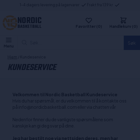
1-4 dagers levering på lagervarer
Frakt fra 139 kr
NORDIC
BASKETBALL
Favoritter (0)
Handlekurv (0)
Søk...
Søk
Menu
Hjem
/ Kundeservice
KUNDESERVICE
Velkommen til Nordic Basketball Kundeservice
Hvis du har spørsmål, er du velkommen til å kontakte oss
på info@nordicbasketball.com eller via chatten vår
Nedenfor finner du de vanligste spørsmålene som
kanskje kan gi deg svar på dine.
Jeg har bestilt noe via nettsiden deres, men har