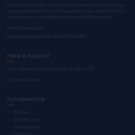
I Nordicbasketball er vi eksperter med mer enn 8 års erfaring
innen basketball. Hvis du har spørsmål, er du velkommen til å
kontakte oss, og vi vil gjøre vårt beste for å hjelpe deg
Nordic Shops ApS
Organisasjonsnummer: 934 617 614MVA
Hjelp & Support
Chat: Åpen alle hverdager fra kl. 11:00-15:30.
E-post:
Klikk Her
Kundeservice
Om oss
Kontakt oss
Kundeservice
Favoritter