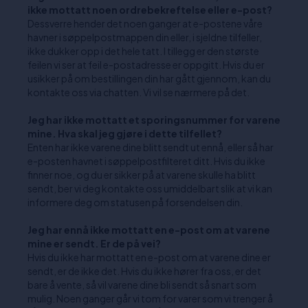
ikke mottatt noen ordrebekreftelse eller e-post?
Dessverre hender det noen ganger at e-postene våre
havner i søppelpostmappen din eller, i sjeldne tilfeller,
ikke dukker opp i det hele tatt. I tillegg er den største
feilen vi ser at feil e-postadresse er oppgitt. Hvis du er
usikker på om bestillingen din har gått gjennom, kan du
kontakte oss via chatten. Vi vil se nærmere på det.
Jeg har ikke mottatt et sporingsnummer for varene
mine. Hva skal jeg gjøre i dette tilfellet?
Enten har ikke varene dine blitt sendt ut ennå, eller så har
e-posten havnet i søppelpostfilteret ditt. Hvis du ikke
finner noe, og du er sikker på at varene skulle ha blitt
sendt, ber vi deg kontakte oss umiddelbart slik at vi kan
informere deg om statusen på forsendelsen din.
Jeg har ennå ikke mottatt en e-post om at varene
mine er sendt. Er de på vei?
Hvis du ikke har mottatt en e-post om at varene dine er
sendt, er de ikke det. Hvis du ikke hører fra oss, er det
bare å vente, så vil varene dine bli sendt så snart som
mulig. Noen ganger går vi tom for varer som vi trenger å