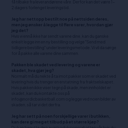
få tilbake fra leverandørene våre. Derfor kan det være 1-
2 dagers forlenget leveringstid.
Jeg har nettopp bestilt noe på nettsiden deres,
men jeg ønsker å legge til flere varer, hvordan gjør
jeg det?
Hvis vi ennå ikke har sendt varene dine, kan du ganske
enkelt legge inn en ny bestilling og velge "Send med
tidligere bestilling" under leveringsmetode. Vi vil da sørge
for å pakke alle varene dine sammen.
Pakken ble skadet ved levering og varene er
skadet, hva gjør jeg?
Normalt må du nekte å ta imot pakker som er skadet ved
levering hvis du trenger en erstatning fra fraktselskapet.
Hvis pakken ikke viser tegn på skade, men innholdet er
skadet, kan du kontakte oss på
info@nordicbasketball.com og legge ved noen bilder av
skaden, så tar vi det derfra.
Jeg har sett på noen forskjellige varer i butikken,
kan dere gi meg et tilbud på et større kjøp?
Du kan benytte deg av introduksjonsrabatten vår hvis du