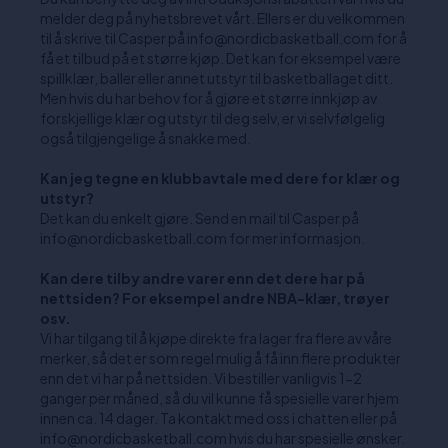
melder deg på nyhetsbrevet vårt. Ellers er du velkommen
til å skrive til Casper på info@nordicbasketball.com for å
få et tilbud på et større kjøp. Det kan for eksempel være
spillklær, baller eller annet utstyr til basketballaget ditt.
Men hvis du har behov for å gjøre et større innkjøp av
forskjellige klær og utstyr til deg selv, er vi selvfølgelig
også tilgjengelige å snakke med.
Kan jeg tegne en klubbavtale med dere for klær og
utstyr?
Det kan du enkelt gjøre. Send en mail til Casper på
info@nordicbasketball.com for mer informasjon.
Kan dere tilby andre varer enn det dere har på
nettsiden? For eksempel andre NBA-klær, trøyer
osv.
Vi har tilgang til å kjøpe direkte fra lager fra flere av våre
merker, så det er som regel mulig å få inn flere produkter
enn det vi har på nettsiden. Vi bestiller vanligvis 1-2
ganger per måned, så du vil kunne få spesielle varer hjem
innen ca. 14 dager. Ta kontakt med oss i chatten eller på
info@nordicbasketball.com hvis du har spesielle ønsker.