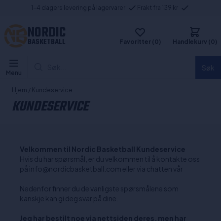
1-4 dagers levering på lagervarer
Frakt fra 139 kr
NORDIC
BASKETBALL
Favoritter (0)
Handlekurv (0)
Søk...
Søk
Menu
Hjem
/ Kundeservice
KUNDESERVICE
Velkommen til Nordic Basketball Kundeservice
Hvis du har spørsmål, er du velkommen til å kontakte oss
på info@nordicbasketball.com eller via chatten vår
Nedenfor finner du de vanligste spørsmålene som
kanskje kan gi deg svar på dine.
Jeg har bestilt noe via nettsiden deres, men har