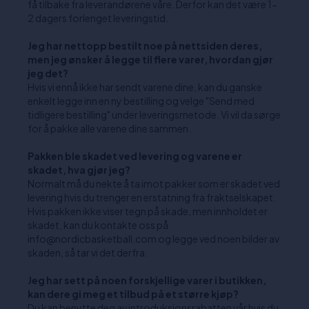
få tilbake fra leverandørene våre. Derfor kan det være 1-
2 dagers forlenget leveringstid.
Jeg har nettopp bestilt noe på nettsiden deres,
men jeg ønsker å legge til flere varer, hvordan gjør
jeg det?
Hvis vi ennå ikke har sendt varene dine, kan du ganske
enkelt legge inn en ny bestilling og velge "Send med
tidligere bestilling" under leveringsmetode. Vi vil da sørge
for å pakke alle varene dine sammen.
Pakken ble skadet ved levering og varene er
skadet, hva gjør jeg?
Normalt må du nekte å ta imot pakker som er skadet ved
levering hvis du trenger en erstatning fra fraktselskapet.
Hvis pakken ikke viser tegn på skade, men innholdet er
skadet, kan du kontakte oss på
info@nordicbasketball.com og legge ved noen bilder av
skaden, så tar vi det derfra.
Jeg har sett på noen forskjellige varer i butikken,
kan dere gi meg et tilbud på et større kjøp?
Du kan benytte deg av introduksjonsrabatten vår hvis du