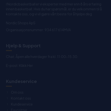
I Nordicbasketball er vi eksperter med mer enn 8 års erfaring
innen basketball. Hvis du har spørsmål, er du velkommen til å
kontakte oss, og vi vil gjøre vårt beste for å hjelpe deg
Nordic Shops ApS
Organisasjonsnummer: 934 617 614MVA
Hjelp & Support
Chat: Åpen alle hverdager fra kl. 11:00-15:30.
E-post:
Klikk Her
Kundeservice
Om oss
Kontakt oss
Kundeservice
Favoritter