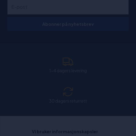
Abonner på nyhetsbrev
1-4 dagers levering
30 dagers returrett
Chat: Åpen alle hverdager fra kl. 11:00-15:30.
Vi bruker informasjonskapsler