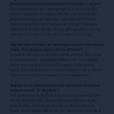
ikke mottatt noen ordrebekreftelse eller e-post?
Dessverre hender det noen ganger at e-postene våre
havner i søppelpostmappen din eller, i sjeldne tilfeller,
ikke dukker opp i det hele tatt. I tillegg er den største
feilen vi ser at feil e-postadresse er oppgitt. Hvis du er
usikker på om bestillingen din har gått gjennom, kan du
kontakte oss via chatten. Vi vil se nærmere på det.
Jeg har ikke mottatt et sporingsnummer for varene
mine. Hva skal jeg gjøre i dette tilfellet?
Enten har ikke varene dine blitt sendt ut ennå, eller så har
e-posten havnet i søppelpostfilteret ditt. Hvis du ikke
finner noe, og du er sikker på at varene skulle ha blitt
sendt, ber vi deg kontakte oss umiddelbart slik at vi kan
informere deg om statusen på forsendelsen din.
Jeg har ennå ikke mottatt en e-post om at varene
mine er sendt. Er de på vei?
Hvis du ikke har mottatt en e-post om at varene dine er
sendt, er de ikke det. Hvis du ikke hører fra oss, er det
bare å vente, så vil varene dine bli sendt så snart som
mulig. Noen ganger går vi tom for varer som vi trenger å