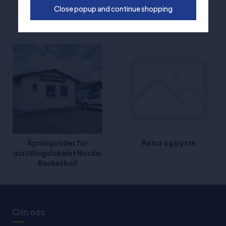
FAQ - Ofte stilte
Klager
Close popup and continue shopping
spørsmål og svar
Åpningstider for
Retur og bytte
utstillingslokalet Nordic
Basketball
Om oss