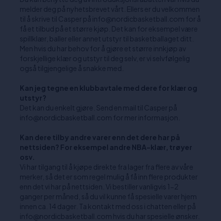
melder deg på nyhetsbrevet vårt. Ellers er du velkommen
til å skrive til Casper på info@nordicbasketball.com for å
få et tilbud på et større kjøp. Det kan for eksempel være
spillklær, baller eller annet utstyr til basketballaget ditt.
Men hvis du har behov for å gjøre et større innkjøp av
forskjellige klær og utstyr til deg selv, er vi selvfølgelig
også tilgjengelige å snakke med.
Kan jeg tegne en klubbavtale med dere for klær og
utstyr?
Det kan du enkelt gjøre. Send en mail til Casper på
info@nordicbasketball.com for mer informasjon.
Kan dere tilby andre varer enn det dere har på
nettsiden? For eksempel andre NBA-klær, trøyer
osv.
Vi har tilgang til å kjøpe direkte fra lager fra flere av våre
merker, så det er som regel mulig å få inn flere produkter
enn det vi har på nettsiden. Vi bestiller vanligvis 1-2
ganger per måned, så du vil kunne få spesielle varer hjem
innen ca. 14 dager. Ta kontakt med oss i chatten eller på
info@nordicbasketball.com hvis du har spesielle ønsker.