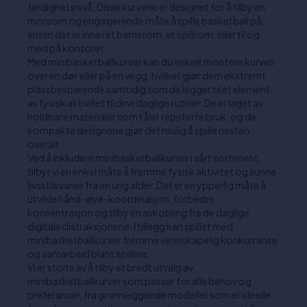
ferdighetsnivå. Disse kurvene er designet for å tilby en
morsom og engasjerende måte å spille basketball på,
enten det er inne i et barnerom, et spillrom, eller til og
med på kontoret.
Med minibasketballkurver kan du enkelt montere kurven
over en dør eller på en vegg, hvilket gjør dem ekstremt
plassbesparende samtidig som de legger til et element
av fysisk aktivitet til dine daglige rutiner. De er laget av
holdbare materialer som tåler repeterte bruk, og de
kompakte designene gjør det mulig å spille nesten
overalt.
Ved å inkludere minibasketballkurver i vårt sortiment,
tilbyr vi en enkel måte å fremme fysisk aktivitet og sunne
livsstilsvaner fra en ung alder. Det er en ypperlig måte å
utvikle hånd-øye-koordinasjon, forbedre
konsentrasjon og tilby en avkobling fra de daglige
digitale distraksjonene. I tillegg kan spillet med
minibasketballkurver fremme vennskapelig konkurranse
og samarbeid blant spillere.
Vi er stolte av å tilby et bredt utvalg av
minibasketballkurver som passer for alle behov og
preferanser, fra grunnleggende modeller som er ideelle