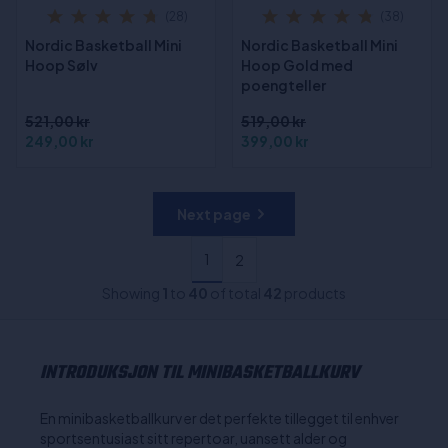
(28)
(38)
Nordic Basketball Mini
Nordic Basketball Mini
Hoop Sølv
Hoop Gold med
poengteller
521,00 kr
519,00 kr
249,00 kr
399,00 kr
Next page
1
2
Showing
1
to
40
of total
42
products
INTRODUKSJON TIL MINIBASKETBALLKURV
En minibasketballkurv er det perfekte tillegget til enhver
sportsentusiast sitt repertoar, uansett alder og