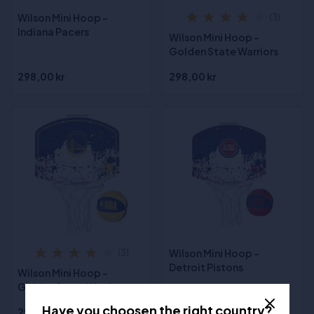
Wilson Mini Hoop -
(3)
Indiana Pacers
Wilson Mini Hoop -
Golden State Warriors
298,00 kr
298,00 kr
Wilson Mini Hoop -
(3)
Detroit Pistons
Wilson Mini Hoop -
Golden State Warriors
Have you choosen the right country?
298,00 kr
298,00 kr