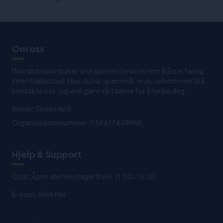
Om oss
I Nordicbasketball er vi eksperter med mer enn 8 års erfaring
innen basketball. Hvis du har spørsmål, er du velkommen til å
kontakte oss, og vi vil gjøre vårt beste for å hjelpe deg
Nordic Shops ApS
Organisasjonsnummer: 934 617 614MVA
Hjelp & Support
Chat: Åpen alle hverdager fra kl. 11:00-15:30.
E-post:
Klikk Her