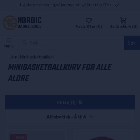
1-4 dagers levering på lagervarer
Frakt fra 139 kr
NORDIC
BASKETBALL
Favoritter (0)
Handlekurv (0)
Søk...
Søk
Menu
Hjem
/
Minibasketballkurv
MINIBASKETBALLKURV FOR ALLE
ALDRE
Filtre
(1)
Alfabetisk - Å til A
- 28%