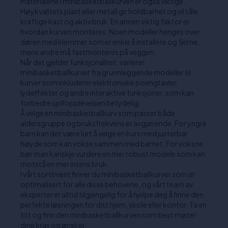
Materialene i minibasketballkurven er også viktige.
Høykvalitets plast eller metall gir holdbarhet og vil tåle
kraftige kast og aktiv bruk. En annen viktig faktor er
hvordan kurven monteres. Noen modeller henges over
døren med klemmer som er enkle å installere og fjerne,
mens andre må fastmonteres på veggen.
Når det gjelder funksjonalitet, varierer
minibasketballkurver fra grunnleggende modeller til
kurver som inkluderer elektroniske poengtavler,
lydeffekter og andre interaktive funksjoner, som kan
forbedre spillopplevelsen betydelig.
Å velge en minibasketballkurv som passer både
aldersgruppe og bruksfrekvens er avgjørende. For yngre
barn kan det være lurt å velge en kurv med justerbar
høyde som kan vokse sammen med barnet. For voksne,
bør man kanskje vurdere en mer robust modele som kan
motstå en mer intens bruk.
I vårt sortiment finner du minibasketballkurver som er
optimalisert for alle disse behovene, og vårt team av
eksperter er alltid tilgjengelig for å hjelpe deg å finne den
perfekte løsningen for ditt hjem, skole eller kontor. Ta en
titt og finn den minibasketballkurven som best møter
dine krav og ønsker.