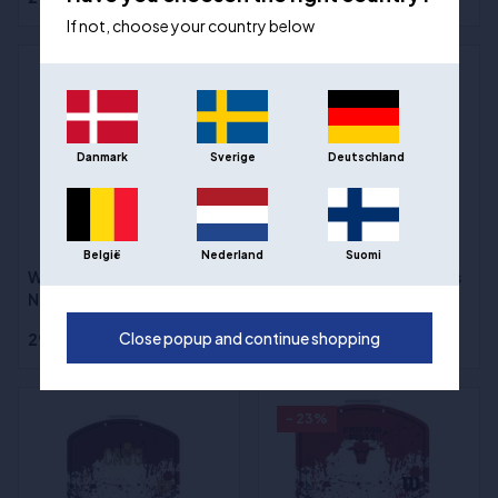
If not, choose your country below
Danmark
Sverige
Deutschland
België
Nederland
Suomi
Wilson Mini Hoop - Denver
Wilson Mini Hoop - Dallas
Nuggets
Mavericks
Close popup and continue shopping
298,00 kr
298,00 kr
- 23%