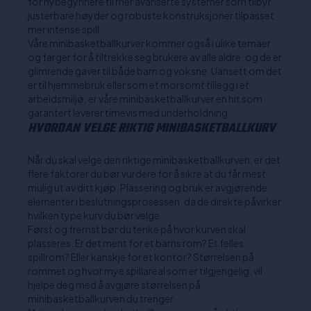
for nybegynnere til mer avanserte systemer som tilbyr
justerbare høyder og robuste konstruksjoner tilpasset
mer intense spill.
Våre minibasketballkurver kommer også i ulike temaer
og farger for å tiltrekke seg brukere av alle aldre, og de er
glimrende gaver til både barn og voksne. Uansett om det
er til hjemmebruk eller som et morsomt tillegg i et
arbeidsmiljø, er våre minibasketballkurver en hit som
garantert leverer timevis med underholdning.
HVORDAN VELGE RIKTIG MINIBASKETBALLKURV
Når du skal velge den riktige minibasketballkurven, er det
flere faktorer du bør vurdere for å sikre at du får mest
mulig ut av ditt kjøp. Plassering og bruk er avgjørende
elementer i beslutningsprosessen, da de direkte påvirker
hvilken type kurv du bør velge.
Først og fremst bør du tenke på hvor kurven skal
plasseres. Er det ment for et barns rom? Et felles
spillrom? Eller kanskje for et kontor? Størrelsen på
rommet og hvor mye spillareal som er tilgjengelig, vil
hjelpe deg med å avgjøre størrelsen på
minibasketballkurven du trenger.