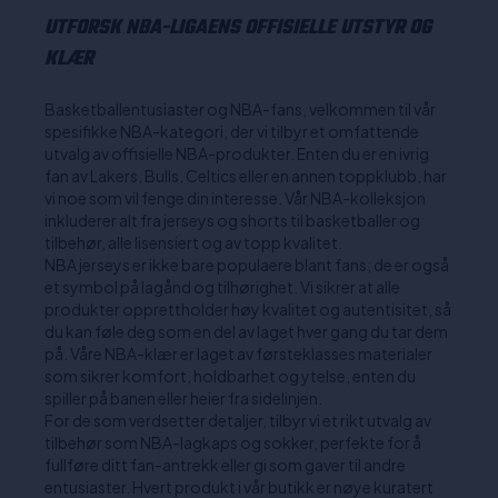
UTFORSK NBA-LIGAENS OFFISIELLE UTSTYR OG
KLÆR
Basketballentusiaster og NBA-fans, velkommen til vår
spesifikke NBA-kategori, der vi tilbyr et omfattende
utvalg av offisielle NBA-produkter. Enten du er en ivrig
fan av Lakers, Bulls, Celtics eller en annen toppklubb, har
vi noe som vil fenge din interesse. Vår NBA-kolleksjon
inkluderer alt fra jerseys og shorts til basketballer og
tilbehør, alle lisensiert og av topp kvalitet.
NBA jerseys er ikke bare populaere blant fans; de er også
et symbol på lagånd og tilhørighet. Vi sikrer at alle
produkter opprettholder høy kvalitet og autentisitet, så
du kan føle deg som en del av laget hver gang du tar dem
på. Våre NBA-klær er laget av førsteklasses materialer
som sikrer komfort, holdbarhet og ytelse, enten du
spiller på banen eller heier fra sidelinjen.
For de som verdsetter detaljer, tilbyr vi et rikt utvalg av
tilbehør som NBA-lagkaps og sokker, perfekte for å
fullføre ditt fan-antrekk eller gi som gaver til andre
entusiaster. Hvert produkt i vår butikk er nøye kuratert