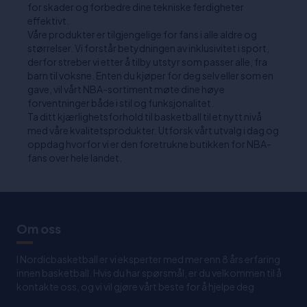
for skader og forbedre dine tekniske ferdigheter
effektivt.
Våre produkter er tilgjengelige for fans i alle aldre og
størrelser. Vi forstår betydningen av inklusivitet i sport,
derfor streber vi etter å tilby utstyr som passer alle, fra
barn til voksne. Enten du kjøper for deg selv eller som en
gave, vil vårt NBA-sortiment møte dine høye
forventninger både i stil og funksjonalitet.
Ta ditt kjærlighetsforhold til basketball til et nytt nivå
med våre kvalitetsprodukter. Utforsk vårt utvalg i dag og
oppdag hvorfor vi er den foretrukne butikken for NBA-
fans over hele landet.
Om oss
I Nordicbasketball er vi eksperter med mer enn 8 års erfaring
innen basketball. Hvis du har spørsmål, er du velkommen til å
kontakte oss, og vi vil gjøre vårt beste for å hjelpe deg