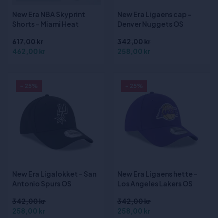
New Era NBA Skyprint
New Era Ligaens cap -
Shorts - Miami Heat
Denver Nuggets OS
617,00 kr
342,00 kr
462,00 kr
258,00 kr
- 25%
- 25%
New Era Ligalokket - San
New Era Ligaens hette -
Antonio Spurs OS
Los Angeles Lakers OS
342,00 kr
342,00 kr
258,00 kr
258,00 kr