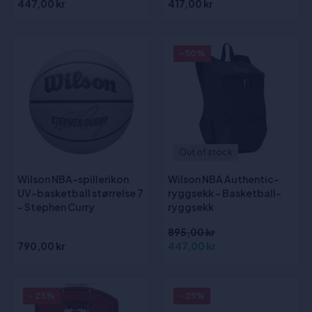
447,00 kr
417,00 kr
- 50%
Out of stock
Wilson NBA-spillerikon
Wilson NBA Authentic-
UV-basketball størrelse 7
ryggsekk - Basketball-
- Stephen Curry
ryggsekk
895,00 kr
790,00 kr
447,00 kr
- 23%
- 25%