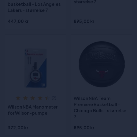
størrelse 7
basketball - Los Angeles
Lakers - størrelse 7
447,00 kr
895,00 kr
Wilson NBA Team
(2)
Premiere Basketball -
Wilson NBA Manometer
Chicago Bulls - størrelse
for Wilson-pumpe
7
372,00 kr
895,00 kr