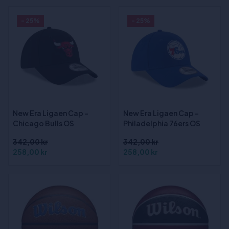
- 25%
- 25%
New Era Ligaen Cap -
New Era Ligaen Cap -
Chicago Bulls OS
Philadelphia 76ers OS
342,00 kr
342,00 kr
258,00 kr
258,00 kr