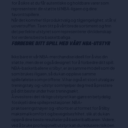
for å sikre at du får autentiske og holdbare varer som
representerer din støtte til NBA-ligaen og dine
favorittspillere.
Når det kommer til produktvalg og tilgjengelighet, står vi
uovertruffen. Ta en titt på vårt brede sortiment og finn
det perfekte utstyret som representerer din lidenskap
for verdens beste basketballiga.
FORBEDRE DITT SPILL MED VÅRT NBA-UTSTYR
Ikke bare er vår NBA-merchandise ideell for å vise din
støtte, men de er også designet for å forbedre ditt spill.
NBA-basketballene vi tilbyr, er av samme modell som de
som brukes i ligaen, så du kan oppleve samme
spillefølelse som proffene. Vi har også et stort utvalg av
treningstøy og -utstyr som hjelper deg med å prestere
på ditt beste under hver treningsøkt.
Å investere i det riktige utstyret kan gjøre en betydelig
forskjell i dine spilleprestasjoner. NBA-
praktiseringstrøyer og -shorts er utformet for å tilby
maksimal komfort og bevegelsesfrihet, slik at du kan
oppnå dine beste resultater på basketballbanen. Videre,
ved å bruke profesjonelt utstyr kan du redusere risikoen