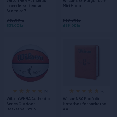
Wilson NBA Authentic
Wilson NBA Forge Team
innendørs/utendørs -
Mini Hoop
Størrelse 7
745,00 kr
969,00 kr
521,00 kr
699,00 kr
(6)
(4)
Wilson WNBA Authentic
Wilson NBA Padfolio -
Series Outdoor
Notatbok for basketball
Basketball str. 6
A4