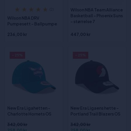
Wilson NBA Team Alliance
(2)
Basketball - Phoenix Suns
Wilson NBA DRV
- størrelse 7
Pumpesett - Ballpumpe
236,00 kr
447,00 kr
- 25%
- 25%
New Era Ligahetten -
New Era Ligaens hette -
Charlotte Hornets OS
Portland Trail Blazers OS
342,00 kr
342,00 kr
258,00 kr
258,00 kr