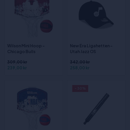
Wilson Mini Hoop -
New Era Ligahetten -
Chicago Bulls
Utah Jazz OS
309,00 kr
342,00 kr
239,00 kr
258,00 kr
- 30%