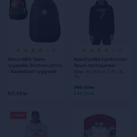
(1)
(1)
Wilson NBA Team-
New Era NBA San Antonio
ryggsekk, Boston Celtics
Spurs-hettegenser
- Basketball-ryggsekk
Sizes
:XS / 164 cm, S, M, L, XL,
2XL
745,00 kr
521,00 kr
549,00 kr
- 26%