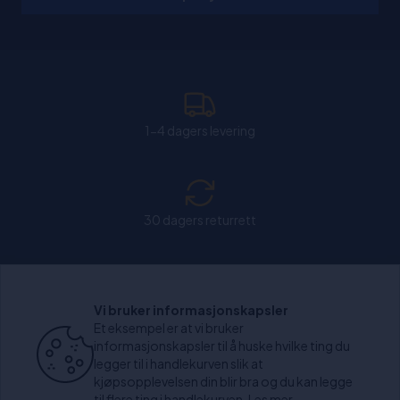
1-4 dagers levering
30 dagers returrett
Chat: Åpen alle hverdager fra kl. 11:00-15:30.
Vi bruker informasjonskapsler
Et eksempel er at vi bruker
informasjonskapsler til å huske hvilke ting du
legger til i handlekurven slik at
kjøpsopplevelsen din blir bra og du kan legge
+1000 anmeldelser
til flere ting i handlekurven.
Les mer