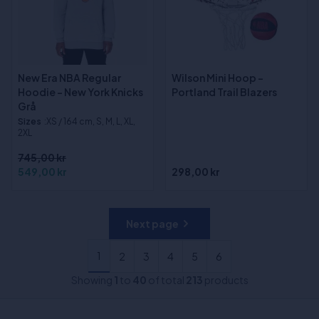
New Era NBA Regular
Wilson Mini Hoop -
Hoodie - New York Knicks
Portland Trail Blazers
Grå
Sizes
:XS / 164 cm, S, M, L, XL,
2XL
745,00 kr
549,00 kr
298,00 kr
Next page
1
2
3
4
5
6
Showing
1
to
40
of total
213
products