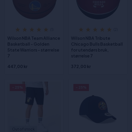
(1)
(2)
Wilson NBA Team Alliance
Wilson NBA Tribute
Basketball - Golden
Chicago Bulls Basketball
State Warriors - størrelse
for utendørs bruk,
7
størrelse 7
447,00 kr
372,00 kr
- 25%
- 25%
Out of stock