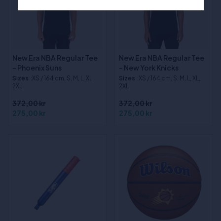
New Era NBA Regular Tee
New Era NBA Regular Tee
- Phoenix Suns
- New York Knicks
Sizes
:XS / 164 cm, S, M, L, XL,
Sizes
:XS / 164 cm, S, M, L, XL,
2XL
2XL
372,00 kr
372,00 kr
275,00 kr
275,00 kr