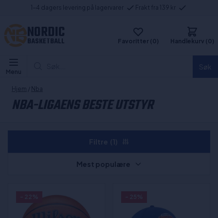
1-4 dagers levering på lagervarer
Frakt fra 139 kr
NORDIC
BASKETBALL
Favoritter (0)
Handlekurv (0)
Søk...
Søk
Menu
Hjem
/
Nba
NBA-LIGAENS BESTE UTSTYR
Filtre
(1)
Mest populære
- 22%
- 25%