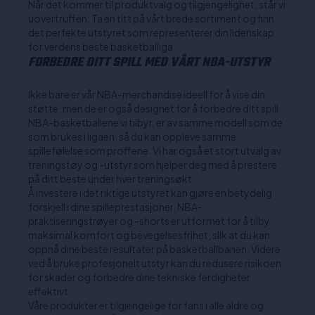
Når det kommer til produktvalg og tilgjengelighet, står vi
uovertruffen. Ta en titt på vårt brede sortiment og finn
det perfekte utstyret som representerer din lidenskap
for verdens beste basketballiga.
FORBEDRE DITT SPILL MED VÅRT NBA-UTSTYR
Ikke bare er vår NBA-merchandise ideell for å vise din
støtte, men de er også designet for å forbedre ditt spill.
NBA-basketballene vi tilbyr, er av samme modell som de
som brukes i ligaen, så du kan oppleve samme
spillefølelse som proffene. Vi har også et stort utvalg av
treningstøy og -utstyr som hjelper deg med å prestere
på ditt beste under hver treningsøkt.
Å investere i det riktige utstyret kan gjøre en betydelig
forskjell i dine spilleprestasjoner. NBA-
praktiseringstrøyer og -shorts er utformet for å tilby
maksimal komfort og bevegelsesfrihet, slik at du kan
oppnå dine beste resultater på basketballbanen. Videre,
ved å bruke profesjonelt utstyr kan du redusere risikoen
for skader og forbedre dine tekniske ferdigheter
effektivt.
Våre produkter er tilgjengelige for fans i alle aldre og