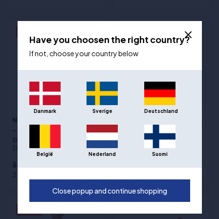
- 26%
- 26%
Have you choosen the right country?
If not, choose your country below
Danmark
Sverige
Deutschland
New Era NBA Regular Tee
New Era NBA Regular Tee
- Phoenix Suns
- Charlotte Hornets
Sizes
:XS / 164 cm, S, M, L, XL,
Sizes
:XS / 164 cm, S, M, L, XL,
2XL
2XL
België
Nederland
Suomi
372,00 kr
372,00 kr
275,00 kr
275,00 kr
Close popup and continue shopping
- 26%