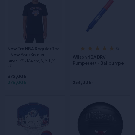
New Era NBA Regular Tee
(2)
- New York Knicks
Wilson NBA DRV
Sizes
:XS / 164 cm, S, M, L, XL,
Pumpesett - Ballpumpe
2XL
372,00 kr
275,00 kr
236,00 kr