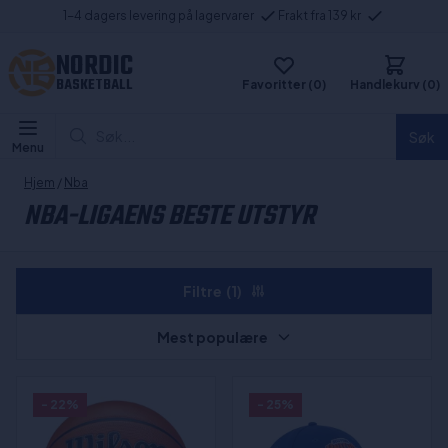
1-4 dagers levering på lagervarer
Frakt fra 139 kr
NORDIC
BASKETBALL
Favoritter (0)
Handlekurv (0)
Søk...
Søk
Menu
Hjem
/
Nba
NBA-LIGAENS BESTE UTSTYR
Filtre
(1)
Mest populære
- 22%
- 25%