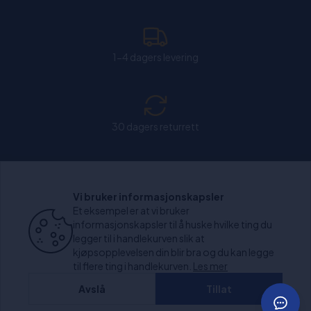
1-4 dagers levering
30 dagers returrett
Chat: Åpen alle hverdager fra kl. 11:00-15:30.
Vi bruker informasjonskapsler
Et eksempel er at vi bruker
informasjonskapsler til å huske hvilke ting du
legger til i handlekurven slik at
kjøpsopplevelsen din blir bra og du kan legge
+1000 anmeldelser
til flere ting i handlekurven.
Les mer
Avslå
Tillat