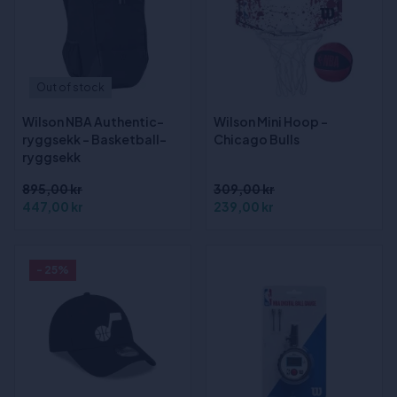
Out of stock
Wilson NBA Authentic-
Wilson Mini Hoop -
ryggsekk - Basketball-
Chicago Bulls
ryggsekk
895,00 kr
309,00 kr
447,00 kr
239,00 kr
- 25%