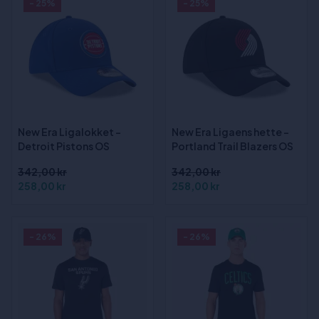
- 25%
- 25%
New Era Ligalokket -
New Era Ligaens hette -
Detroit Pistons OS
Portland Trail Blazers OS
342,00 kr
342,00 kr
258,00 kr
258,00 kr
- 26%
- 26%