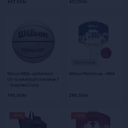
447,00 kr
417,00 kr
Out of stock
Wilson NBA-spillerikon
Wilson Mini Hoop - NBA
UV-basketball størrelse 7
- Stephen Curry
790,00 kr
298,00 kr
- 50%
- 23%