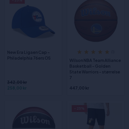
- 25%
New Era Ligaen Cap -
(1)
Philadelphia 76ers OS
Wilson NBA Team Alliance
Basketball - Golden
State Warriors - størrelse
7
342,00 kr
258,00 kr
447,00 kr
- 25%