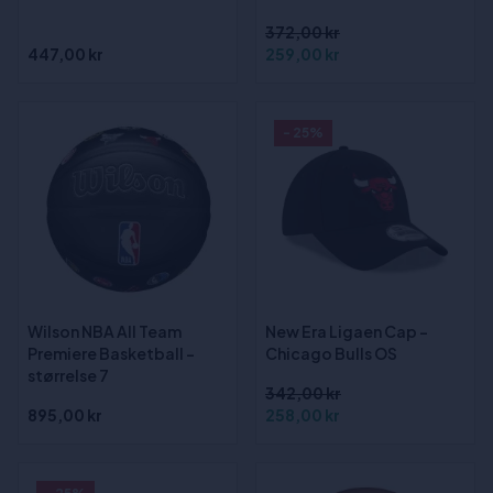
372,00 kr
447,00 kr
259,00 kr
- 25%
Wilson NBA All Team
New Era Ligaen Cap -
Premiere Basketball -
Chicago Bulls OS
størrelse 7
342,00 kr
895,00 kr
258,00 kr