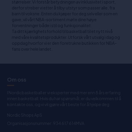
størrelser. Vi forstår betydningen av inklusivitet i sport,
derfor streber vi etter å tilby utstyr som passer alle, fra
barn til voksne. Enten du kjøper for deg selv eller som en
gave, vil vårt NBA-sortiment møte dine høye
forventninger både i stil og funksjonalitet.
Ta ditt kjærlighetsforhold til basketball til et nytt nivå
med våre kvalitetsprodukter. Utforsk vårt utvalg i dag og
oppdag hvorfor vi er den foretrukne butikken for NBA-
fans over hele landet.
Om oss
I Nordicbasketball er vi eksperter med mer enn 8 års erfaring
innen basketball. Hvis du har spørsmål, er du velkommen til å
kontakte oss, og vi vil gjøre vårt beste for å hjelpe deg
Nordic Shops ApS
Organisasjonsnummer: 934 617 614MVA