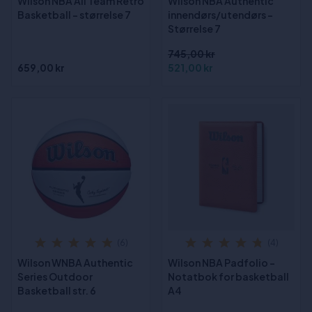
Wilson NBA All Team Retro
Wilson NBA Authentic
Basketball - størrelse 7
innendørs/utendørs -
Størrelse 7
745,00 kr
659,00 kr
521,00 kr
(6)
(4)
Wilson WNBA Authentic
Wilson NBA Padfolio -
Series Outdoor
Notatbok for basketball
Basketball str. 6
A4