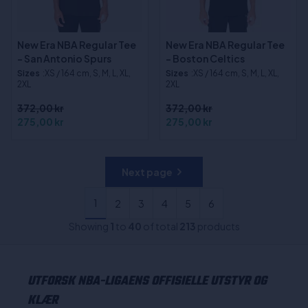
New Era NBA Regular Tee
New Era NBA Regular Tee
- San Antonio Spurs
- Boston Celtics
Sizes
:XS / 164 cm, S, M, L, XL,
Sizes
:XS / 164 cm, S, M, L, XL,
2XL
2XL
372,00 kr
372,00 kr
275,00 kr
275,00 kr
Next page
1
2
3
4
5
6
Showing
1
to
40
of total
213
products
UTFORSK NBA-LIGAENS OFFISIELLE UTSTYR OG
KLÆR