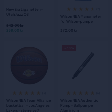
New Era Ligahetten -
(2)
Utah Jazz OS
Wilson NBA Manometer
for Wilson-pumpe
342,00 kr
258,00 kr
372,00 kr
- 30%
(3)
(6)
Wilson NBA Team Alliance
Wilson NBA Authentic
basketball - Los Angeles
Pump - Ballpumpe
Lakers - størrelse 7
Aluminium