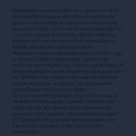
Basketballentusiaster og NBA-fans, velkommen til vår
spesifikke NBA-kategori, der vi tilbyr et omfattende
utvalg av offisielle NBA-produkter. Enten du er en ivrig
fan av Lakers, Bulls, Celtics eller en annen toppklubb, har
vi noe som vil fenge din interesse. Vår NBA-kolleksjon
inkluderer alt fra jerseys og shorts til basketballer og
tilbehør, alle lisensiert og av topp kvalitet.
NBA jerseys er ikke bare populaere blant fans; de er også
et symbol på lagånd og tilhørighet. Vi sikrer at alle
produkter opprettholder høy kvalitet og autentisitet, så
du kan føle deg som en del av laget hver gang du tar dem
på. Våre NBA-klær er laget av førsteklasses materialer
som sikrer komfort, holdbarhet og ytelse, enten du
spiller på banen eller heier fra sidelinjen.
For de som verdsetter detaljer, tilbyr vi et rikt utvalg av
tilbehør som NBA-lagkaps og sokker, perfekte for å
fullføre ditt fan-antrekk eller gi som gaver til andre
entusiaster. Hvert produkt i vår butikk er nøye kuratert
for å sikre at du får autentiske og holdbare varer som
representerer din støtte til NBA-ligaen og dine
favorittspillere.