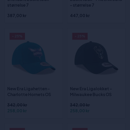
størrelse 7
- størrelse 7
387,00 kr
447,00 kr
- 25%
- 25%
New Era Ligahetten -
New Era Ligalokket -
Charlotte Hornets OS
Milwaukee Bucks OS
342,00 kr
342,00 kr
258,00 kr
258,00 kr