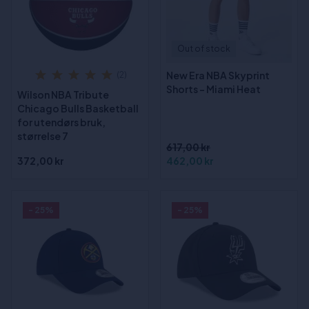
Out of stock
New Era NBA Skyprint
(2)
Shorts - Miami Heat
Wilson NBA Tribute
Chicago Bulls Basketball
for utendørs bruk,
størrelse 7
617,00 kr
372,00 kr
462,00 kr
- 25%
- 25%