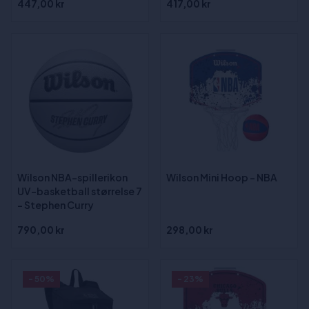
447,00 kr
417,00 kr
Wilson NBA-spillerikon
Wilson Mini Hoop - NBA
UV-basketball størrelse 7
- Stephen Curry
790,00 kr
298,00 kr
- 50%
- 23%