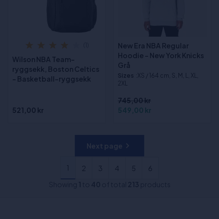
New Era NBA Regular
(1)
Hoodie - New York Knicks
Wilson NBA Team-
Grå
ryggsekk, Boston Celtics
Sizes
:XS / 164 cm, S, M, L, XL,
- Basketball-ryggsekk
2XL
745,00 kr
521,00 kr
549,00 kr
Next page
1
2
3
4
5
6
Showing
1
to
40
of total
213
products