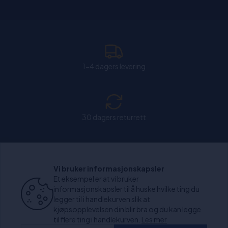
1-4 dagers levering
30 dagers returrett
Chat: Åpen alle hverdager fra kl. 11:00-15:30.
Vi bruker informasjonskapsler
Et eksempel er at vi bruker
informasjonskapsler til å huske hvilke ting du
legger til i handlekurven slik at
kjøpsopplevelsen din blir bra og du kan legge
+1000 anmeldelser
til flere ting i handlekurven.
Les mer