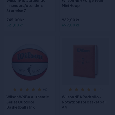
Wilson NBA Authentic
Wilson NBA Forge Team
innendørs/utendørs -
Mini Hoop
Størrelse 7
745,00 kr
969,00 kr
521,00 kr
699,00 kr
(6)
(4)
Wilson WNBA Authentic
Wilson NBA Padfolio -
Series Outdoor
Notatbok for basketball
Basketball str. 6
A4