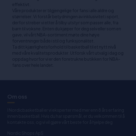
effektivt.
Våre produkter er tilgjengelige for fans i alle aldre og
størrelser. Vi forstår betydningen av inklusivitet i sport,
derfor streber vi etter å tilby utstyr som passer alle, fra
barn til voksne. Enten du kjøper for deg selv eller som en
gave, vil vårt NBA-sortiment møte dine høye
forventninger både i stil og funksjonalitet.
Ta ditt kjærlighetsforhold til basketball til et nytt nivå
med våre kvalitetsprodukter. Utforsk vårt utvalg i dag og
oppdag hvorfor vi er den foretrukne butikken for NBA-
fans over hele landet.
Om oss
I Nordicbasketball er vi eksperter med mer enn 8 års erfaring
innen basketball. Hvis du har spørsmål, er du velkommen til å
kontakte oss, og vi vil gjøre vårt beste for å hjelpe deg
Nordic Shops ApS