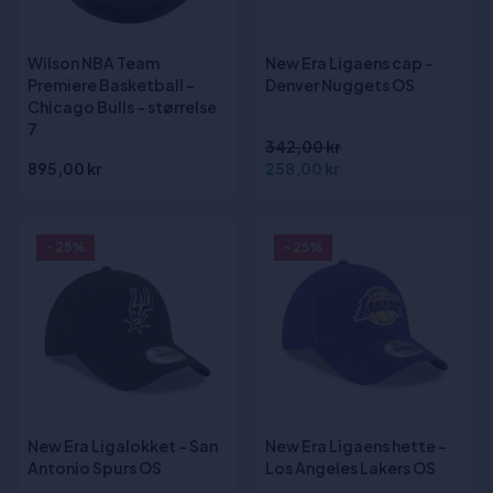
Wilson NBA Team
New Era Ligaens cap -
Premiere Basketball -
Denver Nuggets OS
Chicago Bulls - størrelse
7
342,00 kr
895,00 kr
258,00 kr
- 25%
- 25%
New Era Ligalokket - San
New Era Ligaens hette -
Antonio Spurs OS
Los Angeles Lakers OS