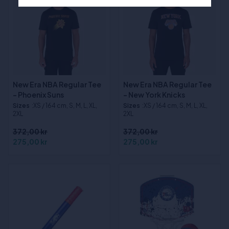
New Era NBA Regular Tee
New Era NBA Regular Tee
- Phoenix Suns
- New York Knicks
Sizes
:XS / 164 cm, S, M, L, XL,
Sizes
:XS / 164 cm, S, M, L, XL,
2XL
2XL
372,00 kr
372,00 kr
275,00 kr
275,00 kr