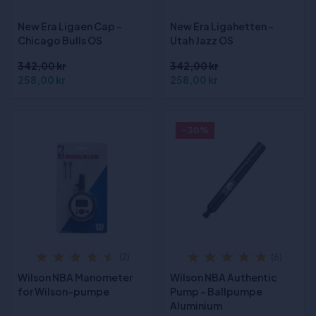
New Era Ligaen Cap -
New Era Ligahetten -
Chicago Bulls OS
Utah Jazz OS
342,00 kr
342,00 kr
258,00 kr
258,00 kr
- 30%
(2)
(6)
Wilson NBA Manometer
Wilson NBA Authentic
for Wilson-pumpe
Pump - Ballpumpe
Aluminium