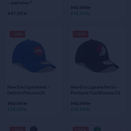
- størrelse 7
342,00 kr
447,00 kr
258,00 kr
- 25%
- 25%
New Era Ligalokket -
New Era Ligaens hette -
Detroit Pistons OS
Portland Trail Blazers OS
342,00 kr
342,00 kr
258,00 kr
258,00 kr
- 26%
- 26%