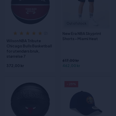
Out of stock
New Era NBA Skyprint
(2)
Shorts - Miami Heat
Wilson NBA Tribute
Chicago Bulls Basketball
for utendørs bruk,
størrelse 7
617,00 kr
372,00 kr
462,00 kr
- 25%