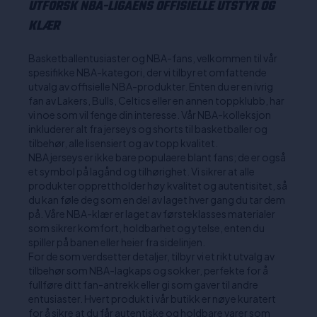
UTFORSK NBA-LIGAENS OFFISIELLE UTSTYR OG
KLÆR
Basketballentusiaster og NBA-fans, velkommen til vår
spesifikke NBA-kategori, der vi tilbyr et omfattende
utvalg av offisielle NBA-produkter. Enten du er en ivrig
fan av Lakers, Bulls, Celtics eller en annen toppklubb, har
vi noe som vil fenge din interesse. Vår NBA-kolleksjon
inkluderer alt fra jerseys og shorts til basketballer og
tilbehør, alle lisensiert og av topp kvalitet.
NBA jerseys er ikke bare populaere blant fans; de er også
et symbol på lagånd og tilhørighet. Vi sikrer at alle
produkter opprettholder høy kvalitet og autentisitet, så
du kan føle deg som en del av laget hver gang du tar dem
på. Våre NBA-klær er laget av førsteklasses materialer
som sikrer komfort, holdbarhet og ytelse, enten du
spiller på banen eller heier fra sidelinjen.
For de som verdsetter detaljer, tilbyr vi et rikt utvalg av
tilbehør som NBA-lagkaps og sokker, perfekte for å
fullføre ditt fan-antrekk eller gi som gaver til andre
entusiaster. Hvert produkt i vår butikk er nøye kuratert
for å sikre at du får autentiske og holdbare varer som