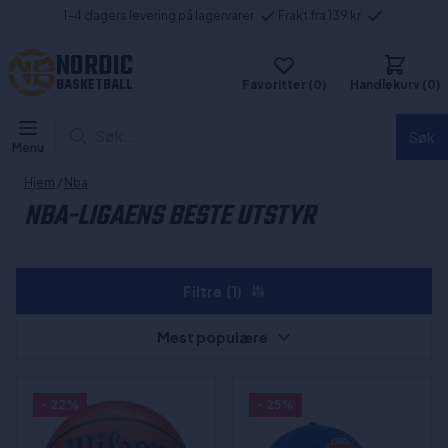
1-4 dagers levering på lagervarer
Frakt fra 139 kr
NORDIC
BASKETBALL
Favoritter (0)
Handlekurv (0)
Søk...
Søk
Menu
Hjem
/
Nba
NBA-LIGAENS BESTE UTSTYR
Filtre
(1)
Mest populære
- 22%
- 25%