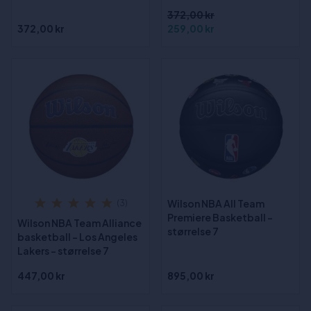
372,00 kr
372,00 kr
259,00 kr
Wilson NBA All Team
(3)
Premiere Basketball -
Wilson NBA Team Alliance
størrelse 7
basketball - Los Angeles
Lakers - størrelse 7
447,00 kr
895,00 kr