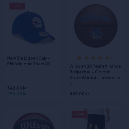
- 25%
New Era Ligaen Cap -
(1)
Philadelphia 76ers OS
Wilson NBA Team Alliance
Basketball - Golden
State Warriors - størrelse
7
342,00 kr
258,00 kr
447,00 kr
- 25%