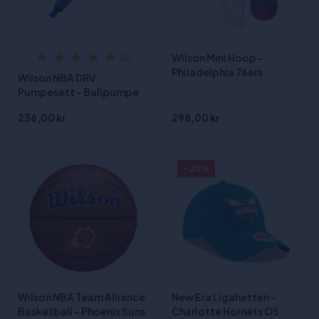
Wilson Mini Hoop -
(2)
Philadelphia 76ers
Wilson NBA DRV
Pumpesett - Ballpumpe
236,00 kr
298,00 kr
- 25%
Wilson NBA Team Alliance
New Era Ligahetten -
Basketball - Phoenix Suns
Charlotte Hornets OS