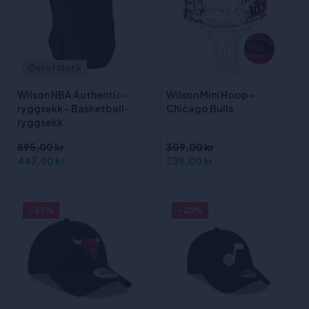
Out of stock
Wilson NBA Authentic-
Wilson Mini Hoop -
ryggsekk - Basketball-
Chicago Bulls
ryggsekk
895,00 kr
309,00 kr
447,00 kr
239,00 kr
- 25%
- 25%