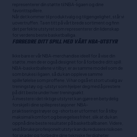
representerer din støtte til NBA-ligaen og dine
favorittspillere.
Når det kommer til produktvalg og tilgjengelighet, står vi
uovertruffen. Ta en titt på vårt brede sortiment og finn
det perfekte utstyret som representerer din lidenskap
for verdens beste basketballiga.
FORBEDRE DITT SPILL MED VÅRT NBA-UTSTYR
Ikke bare er vår NBA-merchandise ideell for å vise din
støtte, men de er også designet for å forbedre ditt spill.
NBA-basketballene vi tilbyr, er av samme modell som de
som brukes i ligaen, så du kan oppleve samme
spillefølelse som proffene. Vi har også et stort utvalg av
treningstøy og -utstyr som hjelper deg med å prestere
på ditt beste under hver treningsøkt.
Å investere i det riktige utstyret kan gjøre en betydelig
forskjell i dine spilleprestasjoner. NBA-
praktiseringstrøyer og -shorts er utformet for å tilby
maksimal komfort og bevegelsesfrihet, slik at du kan
oppnå dine beste resultater på basketballbanen. Videre,
ved å bruke profesjonelt utstyr kan du redusere risikoen
for skader og forbedre dine tekniske ferdigheter