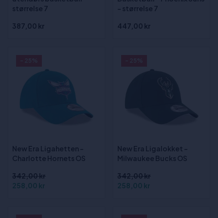
størrelse 7
- størrelse 7
387,00 kr
447,00 kr
- 25%
- 25%
New Era Ligahetten -
New Era Ligalokket -
Charlotte Hornets OS
Milwaukee Bucks OS
342,00 kr
342,00 kr
258,00 kr
258,00 kr