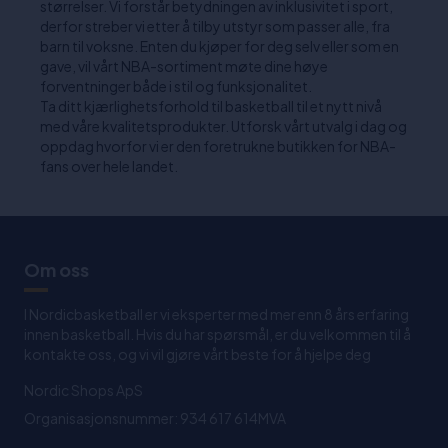
størrelser. Vi forstår betydningen av inklusivitet i sport,
derfor streber vi etter å tilby utstyr som passer alle, fra
barn til voksne. Enten du kjøper for deg selv eller som en
gave, vil vårt NBA-sortiment møte dine høye
forventninger både i stil og funksjonalitet.
Ta ditt kjærlighetsforhold til basketball til et nytt nivå
med våre kvalitetsprodukter. Utforsk vårt utvalg i dag og
oppdag hvorfor vi er den foretrukne butikken for NBA-
fans over hele landet.
Om oss
I Nordicbasketball er vi eksperter med mer enn 8 års erfaring
innen basketball. Hvis du har spørsmål, er du velkommen til å
kontakte oss, og vi vil gjøre vårt beste for å hjelpe deg
Nordic Shops ApS
Organisasjonsnummer: 934 617 614MVA