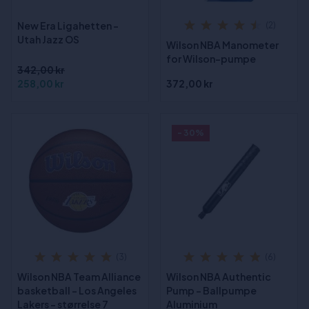
New Era Ligahetten -
(2)
Utah Jazz OS
Wilson NBA Manometer
for Wilson-pumpe
342,00 kr
258,00 kr
372,00 kr
- 30%
(3)
(6)
Wilson NBA Team Alliance
Wilson NBA Authentic
basketball - Los Angeles
Pump - Ballpumpe
Lakers - størrelse 7
Aluminium