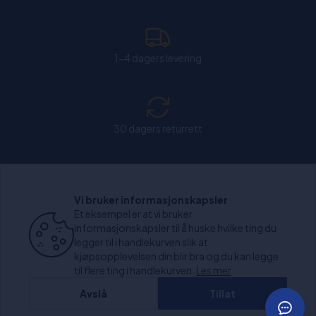
1-4 dagers levering
30 dagers returrett
Chat: Åpen alle hverdager fra kl. 11:00-15:30.
Vi bruker informasjonskapsler
Et eksempel er at vi bruker
informasjonskapsler til å huske hvilke ting du
legger til i handlekurven slik at
kjøpsopplevelsen din blir bra og du kan legge
+1000 anmeldelser
til flere ting i handlekurven.
Les mer
Avslå
Tillat