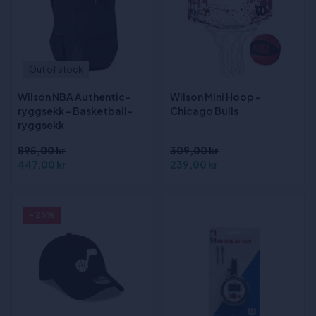
Out of stock
Wilson NBA Authentic-
Wilson Mini Hoop -
ryggsekk - Basketball-
Chicago Bulls
ryggsekk
895,00 kr
309,00 kr
447,00 kr
239,00 kr
- 25%