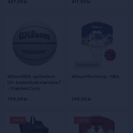
447,00 kr
417,00 kr
Out of stock
Wilson NBA-spillerikon
Wilson Mini Hoop - NBA
UV-basketball størrelse 7
- Stephen Curry
790,00 kr
298,00 kr
- 50%
- 23%