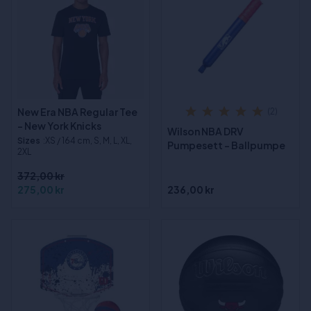
New Era NBA Regular Tee
(2)
- New York Knicks
Wilson NBA DRV
Sizes
:XS / 164 cm, S, M, L, XL,
Pumpesett - Ballpumpe
2XL
372,00 kr
275,00 kr
236,00 kr