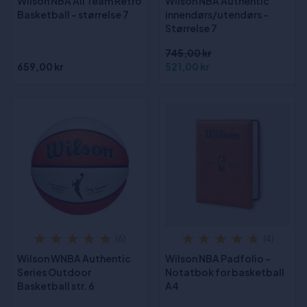
Wilson NBA All Team Retro
Wilson NBA Authentic
Basketball - størrelse 7
innendørs/utendørs -
Størrelse 7
745,00 kr
659,00 kr
521,00 kr
(6)
(4)
Wilson WNBA Authentic
Wilson NBA Padfolio -
Series Outdoor
Notatbok for basketball
Basketball str. 6
A4