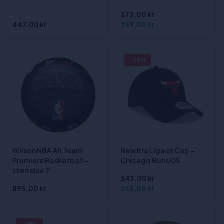
372,00 kr
447,00 kr
259,00 kr
- 25%
Wilson NBA All Team
New Era Ligaen Cap -
Premiere Basketball -
Chicago Bulls OS
størrelse 7
342,00 kr
895,00 kr
258,00 kr