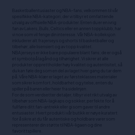
Basketballentusiaster og NBA-fans, velkommen til vår
spesifikke NBA-kategori, der vi tilbyr et omfattende
utvalg av offisielle NBA-produkter. Enten du er en ivrig
fan av Lakers, Bulls, Celtics eller en annen toppklubb, har
vi noe som vil fenge din interesse. Vår NBA-kolleksjon
inkluderer alt fra jerseys og shorts til basketballer og
tilbehør, alle lisensiert og av topp kvalitet.
NBA jerseys er ikke bare populaere blant fans; de er også
et symbol på lagånd og tilhørighet. Vi sikrer at alle
produkter opprettholder høy kvalitet og autentisitet, så
du kan føle deg som en del av laget hver gang du tar dem
på. Våre NBA-klær er laget av førsteklasses materialer
som sikrer komfort, holdbarhet og ytelse, enten du
spiller på banen eller heier fra sidelinjen.
For de som verdsetter detaljer, tilbyr vi et rikt utvalg av
tilbehør som NBA-lagkaps og sokker, perfekte for å
fullføre ditt fan-antrekk eller gi som gaver til andre
entusiaster. Hvert produkt i vår butikk er nøye kuratert
for å sikre at du får autentiske og holdbare varer som
representerer din støtte til NBA-ligaen og dine
favorittspillere.