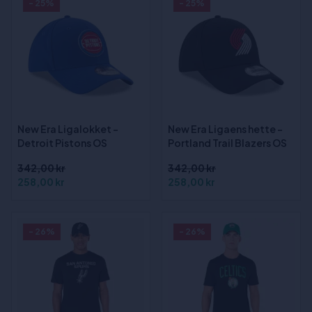
- 25%
- 25%
New Era Ligalokket -
New Era Ligaens hette -
Detroit Pistons OS
Portland Trail Blazers OS
342,00 kr
342,00 kr
258,00 kr
258,00 kr
- 26%
- 26%