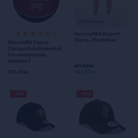
Out of stock
New Era NBA Skyprint
(2)
Shorts - Miami Heat
Wilson NBA Tribute
Chicago Bulls Basketball
for utendørs bruk,
størrelse 7
617,00 kr
372,00 kr
462,00 kr
- 25%
- 25%