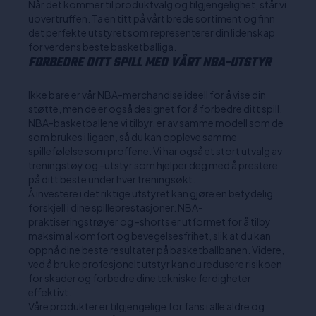
Når det kommer til produktvalg og tilgjengelighet, står vi
uovertruffen. Ta en titt på vårt brede sortiment og finn
det perfekte utstyret som representerer din lidenskap
for verdens beste basketballiga.
FORBEDRE DITT SPILL MED VÅRT NBA-UTSTYR
Ikke bare er vår NBA-merchandise ideell for å vise din
støtte, men de er også designet for å forbedre ditt spill.
NBA-basketballene vi tilbyr, er av samme modell som de
som brukes i ligaen, så du kan oppleve samme
spillefølelse som proffene. Vi har også et stort utvalg av
treningstøy og -utstyr som hjelper deg med å prestere
på ditt beste under hver treningsøkt.
Å investere i det riktige utstyret kan gjøre en betydelig
forskjell i dine spilleprestasjoner. NBA-
praktiseringstrøyer og -shorts er utformet for å tilby
maksimal komfort og bevegelsesfrihet, slik at du kan
oppnå dine beste resultater på basketballbanen. Videre,
ved å bruke profesjonelt utstyr kan du redusere risikoen
for skader og forbedre dine tekniske ferdigheter
effektivt.
Våre produkter er tilgjengelige for fans i alle aldre og