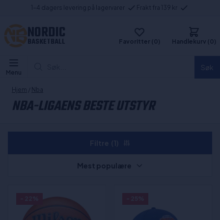
1-4 dagers levering på lagervarer
Frakt fra 139 kr
NORDIC
BASKETBALL
Favoritter (0)
Handlekurv (0)
Søk...
Søk
Menu
Hjem
/
Nba
NBA-LIGAENS BESTE UTSTYR
Filtre
(1)
Mest populære
- 22%
- 25%