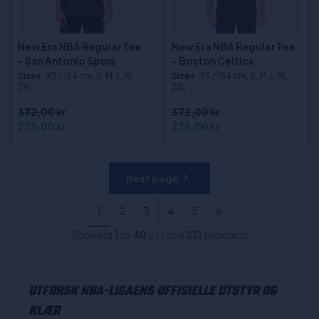
New Era NBA Regular Tee
New Era NBA Regular Tee
- San Antonio Spurs
- Boston Celtics
Sizes
:XS / 164 cm, S, M, L, XL,
Sizes
:XS / 164 cm, S, M, L, XL,
2XL
2XL
372,00 kr
372,00 kr
275,00 kr
275,00 kr
Next page
1
2
3
4
5
6
Showing
1
to
40
of total
213
products
UTFORSK NBA-LIGAENS OFFISIELLE UTSTYR OG
KLÆR