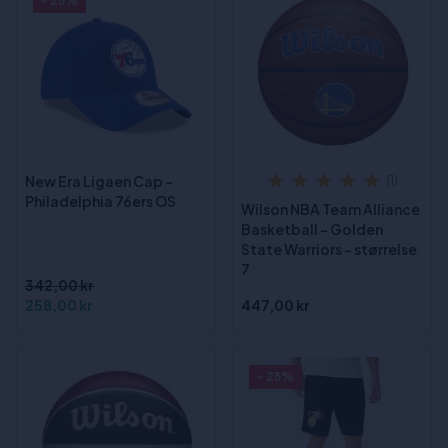
- 25%
New Era Ligaen Cap -
(1)
Philadelphia 76ers OS
Wilson NBA Team Alliance
Basketball - Golden
State Warriors - størrelse
7
342,00 kr
258,00 kr
447,00 kr
- 25%