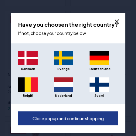
- 26%
- 26%
Have you choosen the right country?
If not, choose your country below
Danmark
Sverige
Deutschland
New Era NBA Regular Tee
New Era NBA Regular Tee
- Phoenix Suns
- Charlotte Hornets
Sizes
:XS / 164 cm, S, M, L, XL,
Sizes
:XS / 164 cm, S, M, L, XL,
2XL
2XL
België
Nederland
Suomi
372,00 kr
372,00 kr
275,00 kr
275,00 kr
Close popup and continue shopping
- 26%