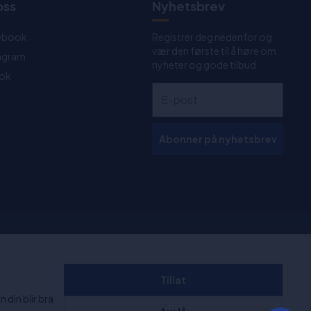
oss
Nyhetsbrev
ebook
Registrer deg nedenfor og
vær den første til å høre om
tagram
nyheter og gode tilbud
Tok
Abonner på nyhetsbrev
 kl. 11:00-
+1000 anmeldelser
Tillat
 din blir bra