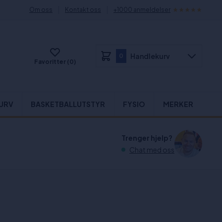
Om oss
Kontakt oss
+1000 anmeldelser
Handlekurv
0
Favoritter (0)
URV
BASKETBALLUTSTYR
FYSIO
MERKER
Trenger hjelp?
Chat med oss