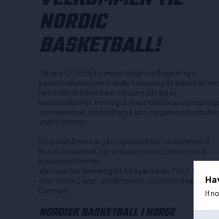
NORDIC
BASKETBALL!
Tilbake i 2016 ble to venner enige om å lage et nytt
basketballunivers som skulle fokusere på basketball i no
Nettsiden skal ikke bare fokusere på salg av
basketballutstyr, men også skape kunnskap og inspirasj
om basketball, med mål om å spre og gjøre basketballen
større i Norden.
Ettersom årene har gått og nye krefter har kommet til
Nordic Basketball, har selskapet vokst sammen med
basketball i Norden.
Vårt lager har dermed gått fra å være bare 11 m2, til nå å h
Ha
over 500 m2 lager, utstillingsrom og kontor i Næstved,
Danmark.
If n
NORDISK BASKETBALL I NORGE