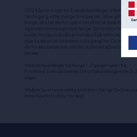
I 2024 åpnet vi opp for å sende bestillinger til Norge for
første gang, etter mange forespørsler. Vi har gått all-in p
Da
Norge, så vi har derfor opprettet et norsk bedriftsnumm
og er blitt momsregistrert i Norge. Dette betyr for deg 
kunde i Norge at du nå kan handle på vår nettside inkl. No
mva og alle priser inkluderer toll og avgifter. Du trenger
derfor ikke betale mer enn det du betaler på nettsiden nå
betaler.
Vi henter bestillinger for Norge 1-2 ganger i uken fra
PostNord, som så kommer til mottaker i Norge etter 2-
dager.
Vi håper du vil ta oss veldig godt imot i Norge! Da lover vi a
finner noe flott utstyr for deg!