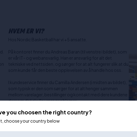
HVEM ER VI?
Hos Nordic Basketball har vi +5 ansatte.
rd.
På kontoret finner du Andreas Baran (til venstre i bildet), som
er vår IT- og webansvarlig. Han er ansvarlig for alt det
on
tekniske ved nettsiden, og sørger for at alt fungerer slik at du
som kunde får den beste opplevelsen av å handle hos oss.
I kundeservice finner du Camilla Andersen (i midten av bildet),
som typisk er den som sørger for at alt henger sammen
mellom varelager, bestillinger og kontakt med dere kundene
dersom det skulle være problemer.
a
ve you choosen the right country?
Casper Pedersen (Til høyre i bildet) er vår regissør. Casper er
ansvarlig for alle innkjøp, markedsføring og klubbavtaler.
ot, choose your country below
Casper er også personen du bør kontakte dersom du
trenger hjelp til å velge riktig produkt, da han kan alt om