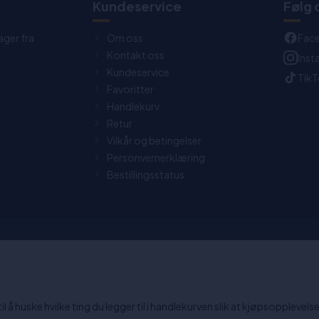
t
Kundeservice
Følg 
ager fra
Om oss
Fac
Kontakt oss
Ins
Kundeservice
Tik
Favoritter
Handlekurv
Retur
Vilkår og betingelser
Personvernerklæring
Bestillingsstatus
0 dagers returrett
Chat: Åpen alle hverdager fra
15:30.
 å huske hvilke ting du legger til i handlekurven slik at kjøpsopplevelsen