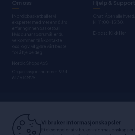
Om oss
Hjelp & Suppor
I Nordicbasketball er vi
Chat: Åpen alle hverd
eksperter med mer enn 8 års
kl. 11:00-15:30.
erfaring innen basketball.
E-post:
Klikk Her
Hvis du har spørsmål, er du
velkommen til å kontakte
oss, og vi vil gjøre vårt beste
for å hjelpe deg
Nordic Shops ApS
Organisasjonsnummer: 934
617 614MVA
1-4 dagers levering
3
Vi bruker informasjonskapsler
Et eksempel er at vi bruker informasjonskapsler til