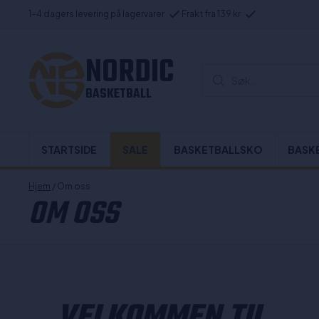
1-4 dagers levering på lagervarer
Frakt fra 139 kr
NORDIC
Søk...
BASKETBALL
STARTSIDE
SALE
BASKETBALLSKO
BASK
Hjem
/ Om oss
OM OSS
VELKOMMEN TIL