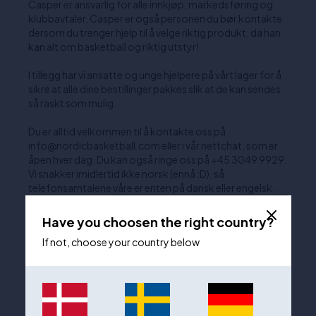
Casper er ansvarlig for alle innkjøp, markedsføring og
klubbavtaler. Casper er også personen du bør kontakte
dersom du trenger hjelp til å velge riktig produkt, da han
kan alt om basketball og riktig utstyr!
I tillegg har vi ansatte og unge hjelpere på vårt lager for å
sikre at alle dine bestillinger pakkes slik at de kan sendes
så raskt som mulig.
Du er alltid velkommen til å kontakte oss på
info@nordicbasketball.com eller i vår nettchat, som er
åpen hver dag. Du kan også ringe oss på +45 3049 9929.
Vi snakker imidlertid ikke norsk (ennå :D), så
telefonsamtalene våre er enten på dansk eller engelsk.
Have you choosen the right country?
If not, choose your country below