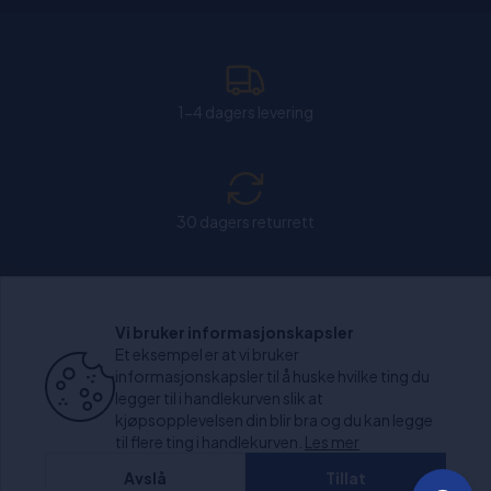
1-4 dagers levering
30 dagers returrett
Chat: Åpen alle hverdager fra kl. 11:00-15:30.
Vi bruker informasjonskapsler
Et eksempel er at vi bruker
informasjonskapsler til å huske hvilke ting du
legger til i handlekurven slik at
kjøpsopplevelsen din blir bra og du kan legge
+1000 anmeldelser
til flere ting i handlekurven.
Les mer
Avslå
Tillat