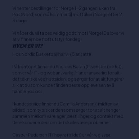
Vi henter bestillinger for Norge 1-2 ganger i uken fra
PostNord, som så kommer til mottaker i Norge etter 2-
3 dager.
Vi håper du vil ta oss veldig godt imot i Norge! Da lover vi
at vi finner noe flott utstyr for deg!
HVEM ER VI?
Hos Nordic Basketball har vi +5 ansatte.
På kontoret finner du Andreas Baran (til venstre i bildet),
som er vår IT- og webansvarlig. Han er ansvarlig for alt
det tekniske ved nettsiden, og sørger for at alt fungerer
slik at du som kunde får den beste opplevelsen av å
handle hos oss.
I kundeservice finner du Camilla Andersen (i midten av
bildet), som typisk er den som sørger for at alt henger
sammen mellom varelager, bestillinger og kontakt med
dere kundene dersom det skulle være problemer.
Casper Pedersen (Til høyre i bildet) er vår regissør.