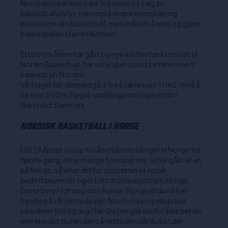
Nettsiden skal ikke bare fokusere på salg av
basketballutstyr, men også skape kunnskap og
inspirasjon om basketball, med mål om å spre og gjøre
basketballen større i Norden.
Ettersom årene har gått og nye krefter har kommet til
Nordic Basketball, har selskapet vokst sammen med
basketball i Norden.
Vårt lager har dermed gått fra å være bare 11 m2, til nå å
ha over 500 m2 lager, utstillingsrom og kontor i
Næstved, Danmark.
NORDISK BASKETBALL I NORGE
I 2024 åpnet vi opp for å sende bestillinger til Norge for
første gang, etter mange forespørsler. Vi har gått all-in
på Norge, så vi har derfor opprettet et norsk
bedriftsnummer og er blitt momsregistrert i Norge.
Dette betyr for deg som kunde i Norge at du nå kan
handle på vår nettside inkl. Norsk mva og alle priser
inkluderer toll og avgifter. Du trenger derfor ikke betale
mer enn det du betaler på nettsiden når du betaler.