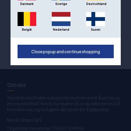
Danmark
Sverige
Deutschland
België
Nederland
Suomi
Close popup and continue shopping
Om oss
I Nordicbasketball er vi eksperter med mer enn 8 års erfaring
innen basketball. Hvis du har spørsmål, er du velkommen til å
kontakte oss, og vi vil gjøre vårt beste for å hjelpe deg
Nordic Shops ApS
Organisasjonsnummer: 934 617 614MVA