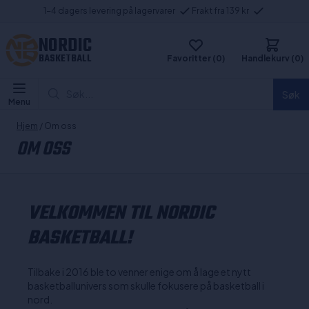
1-4 dagers levering på lagervarer
Frakt fra 139 kr
NORDIC
BASKETBALL
Favoritter (0)
Handlekurv (0)
Søk...
Søk
Menu
Hjem
/ Om oss
OM OSS
VELKOMMEN TIL NORDIC
BASKETBALL!
Tilbake i 2016 ble to venner enige om å lage et nytt
basketballunivers som skulle fokusere på basketball i
nord.