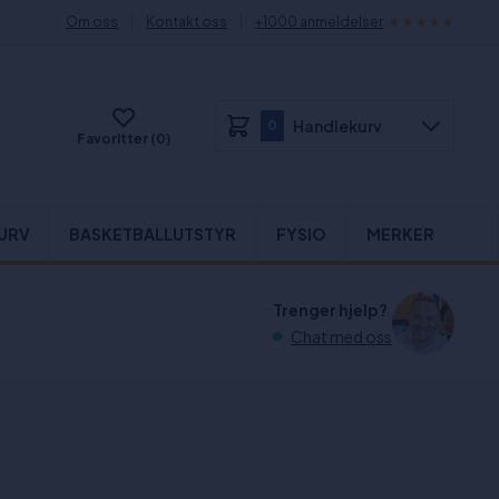
Om oss
Kontakt oss
+1000 anmeldelser
Handlekurv
0
Favoritter (0)
URV
BASKETBALLUTSTYR
FYSIO
MERKER
Trenger hjelp?
Chat med oss