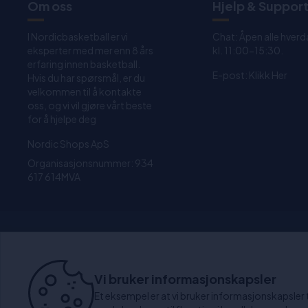
Om oss
Hjelp & Suppor
I Nordicbasketball er vi
Chat: Åpen alle hverd
eksperter med mer enn 8 års
kl. 11:00-15:30.
erfaring innen basketball.
E-post:
Klikk Her
Hvis du har spørsmål, er du
velkommen til å kontakte
oss, og vi vil gjøre vårt beste
for å hjelpe deg
Nordic Shops ApS
Organisasjonsnummer: 934
617 614MVA
1-4 dagers levering
3
Vi bruker informasjonskapsler
Et eksempel er at vi bruker informasjonskapsler til