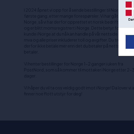
I 2024 åpnet vi opp for å sende bestillinger til Norge for
første gang, etter mange forespørsler. Vi har gått all-in p
Da
Norge, så vi har derfor opprettet et norsk bedriftsnumm
og er blitt momsregistrert i Norge. Dette betyr for deg 
kunde i Norge at du nå kan handle på vår nettside inkl. No
mva og alle priser inkluderer toll og avgifter. Du trenger
derfor ikke betale mer enn det du betaler på nettsiden nå
betaler.
Vi henter bestillinger for Norge 1-2 ganger i uken fra
PostNord, som så kommer til mottaker i Norge etter 2-
dager.
Vi håper du vil ta oss veldig godt imot i Norge! Da lover vi a
finner noe flott utstyr for deg!