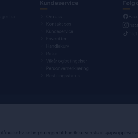
t
Kundeservice
Følg 
ager fra
Om oss
Fac
Kontakt oss
Ins
Kundeservice
Tik
Favoritter
Handlekurv
Retur
Vilkår og betingelser
Personvernerklæring
Bestillingsstatus
0 dagers returrett
Chat: Åpen alle hverdager fra
15:30.
 å huske hvilke ting du legger til i handlekurven slik at kjøpsopplevelsen