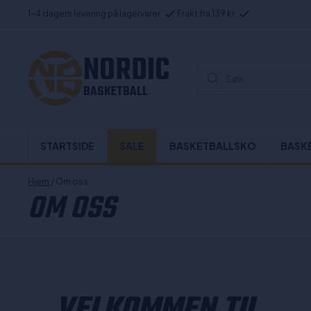
1-4 dagers levering på lagervarer
Frakt fra 139 kr
NORDIC
Søk...
BASKETBALL
STARTSIDE
SALE
BASKETBALLSKO
BASK
Hjem
/ Om oss
OM OSS
VELKOMMEN TIL