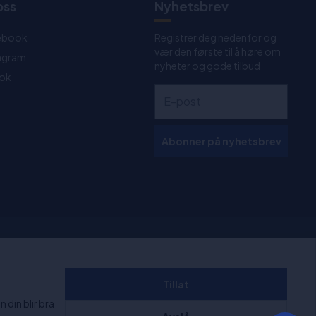
oss
Nyhetsbrev
ebook
Registrer deg nedenfor og
vær den første til å høre om
tagram
nyheter og gode tilbud
Tok
Abonner på nyhetsbrev
 kl. 11:00-
+1000 anmeldelser
Tillat
 din blir bra