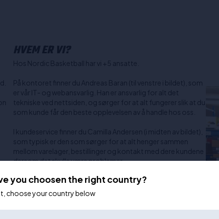
HVEM ER VI?
Hos Nordic Basketball har vi +5 ansatte.
rd.
På kontoret finner du Andreas Baran (til venstre i bildet), som
er vår IT- og webansvarlig. Han er ansvarlig for alt det
on
tekniske ved nettsiden, og sørger for at alt fungerer slik at du
som kunde får den beste opplevelsen av å handle hos oss.
I kundeservice finner du Camilla Andersen (i midten av bildet),
som typisk er den som sørger for at alt henger sammen
mellom varelager, bestillinger og kontakt med dere kundene
dersom det skulle være problemer.
a
ve you choosen the right country?
Casper Pedersen (Til høyre i bildet) er vår regissør. Casper er
ansvarlig for alle innkjøp, markedsføring og klubbavtaler.
ot, choose your country below
Casper er også personen du bør kontakte dersom du
trenger hjelp til å velge riktig produkt, da han kan alt om