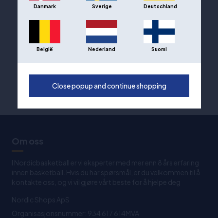
Danmark
Sverige
Deutschland
België
Nederland
Suomi
Close popup and continue shopping
Om oss
I Nordicbasketball er vi eksperter med mer enn 8 års erfaring
innen basketball. Hvis du har spørsmål, er du velkommen til å
kontakte oss, og vi vil gjøre vårt beste for å hjelpe deg
Nordic Shops ApS
Organisasjonsnummer: 934 617 614MVA