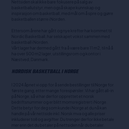
Nettsiden skal ikke bare fokusere på salg av
basketballutstyr, men også skape kunnskap og
inspirasjon om basketball, med mål om å spre og gjøre
basketballen større i Norden.
Ettersom årene har gått og nye krefter har kommet til
Nordic Basketball, har selskapet vokst sammen med
basketball i Norden.
Vårt lager har dermed gått fra å være bare 11 m2, til nå å
ha over 500 m2 lager, utstillingsrom og kontor i
Næstved, Danmark.
NORDISK BASKETBALL I NORGE
I 2024 åpnet vi opp for å sende bestillinger til Norge for
første gang, etter mange forespørsler. Vi har gått all-in
på Norge, så vi har derfor opprettet et norsk
bedriftsnummer og er blitt momsregistrert i Norge.
Dette betyr for deg som kunde i Norge at du nå kan
handle på vår nettside inkl. Norsk mva og alle priser
inkluderer toll og avgifter. Du trenger derfor ikke betale
mer enn det du betaler på nettsiden når du betaler.