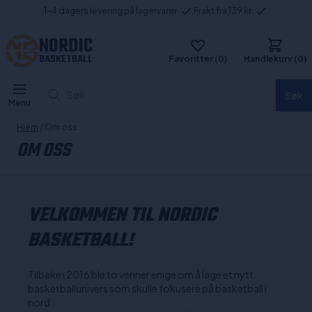
1-4 dagers levering på lagervarer
Frakt fra 139 kr
NORDIC
BASKETBALL
Favoritter (0)
Handlekurv (0)
Søk...
Søk
Menu
Hjem
/ Om oss
OM OSS
VELKOMMEN TIL NORDIC
BASKETBALL!
Tilbake i 2016 ble to venner enige om å lage et nytt
basketballunivers som skulle fokusere på basketball i
nord.