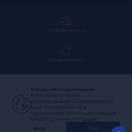
1-4 dagers levering
30 dagers returrett
Chat: Åpen alle hverdager fra kl. 11:00-15:30.
Vi bruker informasjonskapsler
Et eksempel er at vi bruker
informasjonskapsler til å huske hvilke ting du
legger til i handlekurven slik at
kjøpsopplevelsen din blir bra og du kan legge
+1000 anmeldelser
til flere ting i handlekurven.
Les mer
Avslå
Tillat