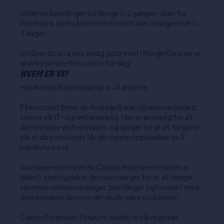
Vi henter bestillinger for Norge 1-2 ganger i uken fra
PostNord, som så kommer til mottaker i Norge etter 2-
3 dager.
Vi håper du vil ta oss veldig godt imot i Norge! Da lover vi
at vi finner noe flott utstyr for deg!
HVEM ER VI?
Hos Nordic Basketball har vi +5 ansatte.
På kontoret finner du Andreas Baran (til venstre i bildet),
som er vår IT- og webansvarlig. Han er ansvarlig for alt
det tekniske ved nettsiden, og sørger for at alt fungerer
slik at du som kunde får den beste opplevelsen av å
handle hos oss.
I kundeservice finner du Camilla Andersen (i midten av
bildet), som typisk er den som sørger for at alt henger
sammen mellom varelager, bestillinger og kontakt med
dere kundene dersom det skulle være problemer.
Casper Pedersen (Til høyre i bildet) er vår regissør.