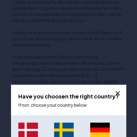
Casper er ansvarlig for alle innkjøp, markedsføring og
klubbavtaler. Casper er også personen du bør kontakte
dersom du trenger hjelp til å velge riktig produkt, da han
kan alt om basketball og riktig utstyr!
I tillegg har vi ansatte og unge hjelpere på vårt lager for å
sikre at alle dine bestillinger pakkes slik at de kan sendes
så raskt som mulig.
Du er alltid velkommen til å kontakte oss på
info@nordicbasketball.com eller i vår nettchat, som er
åpen hver dag. Du kan også ringe oss på +45 3049 9929.
Vi snakker imidlertid ikke norsk (ennå :D), så
telefonsamtalene våre er enten på dansk eller engelsk.
Have you choosen the right country?
If not, choose your country below