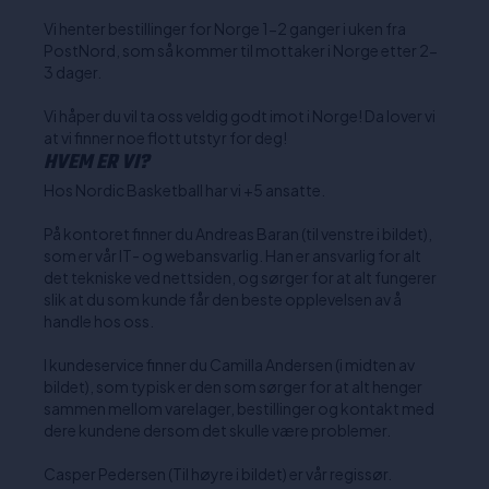
Vi henter bestillinger for Norge 1-2 ganger i uken fra
PostNord, som så kommer til mottaker i Norge etter 2-
3 dager.
Vi håper du vil ta oss veldig godt imot i Norge! Da lover vi
at vi finner noe flott utstyr for deg!
HVEM ER VI?
Hos Nordic Basketball har vi +5 ansatte.
På kontoret finner du Andreas Baran (til venstre i bildet),
som er vår IT- og webansvarlig. Han er ansvarlig for alt
det tekniske ved nettsiden, og sørger for at alt fungerer
slik at du som kunde får den beste opplevelsen av å
handle hos oss.
I kundeservice finner du Camilla Andersen (i midten av
bildet), som typisk er den som sørger for at alt henger
sammen mellom varelager, bestillinger og kontakt med
dere kundene dersom det skulle være problemer.
Casper Pedersen (Til høyre i bildet) er vår regissør.