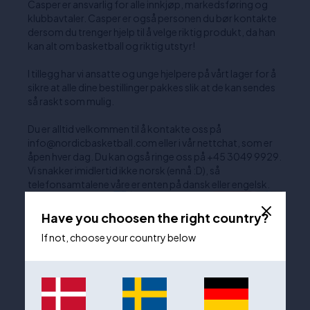
Casper er ansvarlig for alle innkjøp, markedsføring og
klubbavtaler. Casper er også personen du bør kontakte
dersom du trenger hjelp til å velge riktig produkt, da han
kan alt om basketball og riktig utstyr!
I tillegg har vi ansatte og unge hjelpere på vårt lager for å
sikre at alle dine bestillinger pakkes slik at de kan sendes
så raskt som mulig.
Du er alltid velkommen til å kontakte oss på
info@nordicbasketball.com eller i vår nettchat, som er
åpen hver dag. Du kan også ringe oss på +45 3049 9929.
Vi snakker imidlertid ikke norsk (ennå :D), så
telefonsamtalene våre er enten på dansk eller engelsk.
Have you choosen the right country?
If not, choose your country below