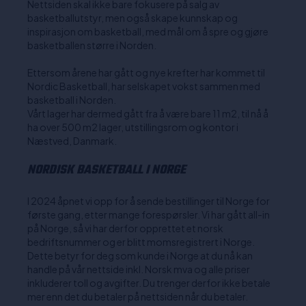
Nettsiden skal ikke bare fokusere på salg av
basketballutstyr, men også skape kunnskap og
inspirasjon om basketball, med mål om å spre og gjøre
basketballen større i Norden.
Ettersom årene har gått og nye krefter har kommet til
Nordic Basketball, har selskapet vokst sammen med
basketball i Norden.
Vårt lager har dermed gått fra å være bare 11 m2, til nå å
ha over 500 m2 lager, utstillingsrom og kontor i
Næstved, Danmark.
NORDISK BASKETBALL I NORGE
I 2024 åpnet vi opp for å sende bestillinger til Norge for
første gang, etter mange forespørsler. Vi har gått all-in
på Norge, så vi har derfor opprettet et norsk
bedriftsnummer og er blitt momsregistrert i Norge.
Dette betyr for deg som kunde i Norge at du nå kan
handle på vår nettside inkl. Norsk mva og alle priser
inkluderer toll og avgifter. Du trenger derfor ikke betale
mer enn det du betaler på nettsiden når du betaler.