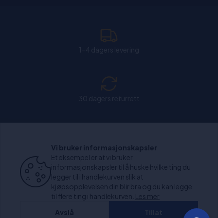
1-4 dagers levering
30 dagers returrett
Chat: Åpen alle hverdager fra kl. 11:00-15:30.
Vi bruker informasjonskapsler
Et eksempel er at vi bruker
informasjonskapsler til å huske hvilke ting du
legger til i handlekurven slik at
kjøpsopplevelsen din blir bra og du kan legge
+1000 anmeldelser
til flere ting i handlekurven.
Les mer
Avslå
Tillat