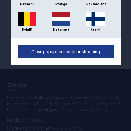
Danmark
Sverige
Deutschland
België
Nederland
Suomi
Close popup and continue shopping
Om oss
I Nordicbasketball er vi eksperter med mer enn 8 års erfaring
innen basketball. Hvis du har spørsmål, er du velkommen til å
kontakte oss, og vi vil gjøre vårt beste for å hjelpe deg
Nordic Shops ApS
Organisasjonsnummer: 934 617 614MVA