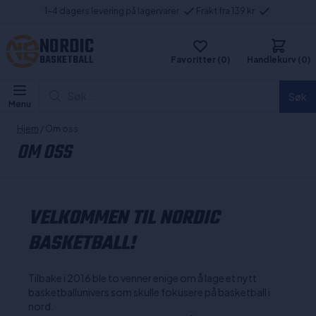
1-4 dagers levering på lagervarer
Frakt fra 139 kr
NORDIC
BASKETBALL
Favoritter (0)
Handlekurv (0)
Søk...
Søk
Menu
Hjem
/ Om oss
OM OSS
VELKOMMEN TIL NORDIC
BASKETBALL!
Tilbake i 2016 ble to venner enige om å lage et nytt
basketballunivers som skulle fokusere på basketball i
nord.