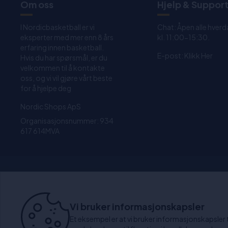
Om oss
Hjelp & Suppor
I Nordicbasketball er vi
Chat: Åpen alle hverd
eksperter med mer enn 8 års
kl. 11:00-15:30.
erfaring innen basketball.
E-post:
Klikk Her
Hvis du har spørsmål, er du
velkommen til å kontakte
oss, og vi vil gjøre vårt beste
for å hjelpe deg
Nordic Shops ApS
Organisasjonsnummer: 934
617 614MVA
1-4 dagers levering
3
Vi bruker informasjonskapsler
Et eksempel er at vi bruker informasjonskapsler til