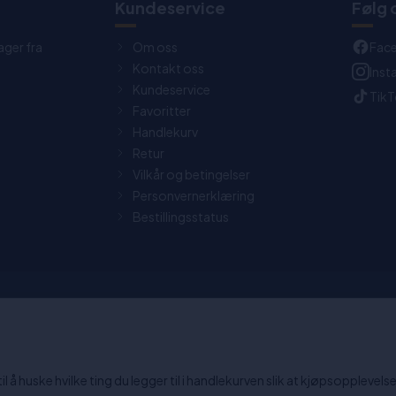
t
Kundeservice
Følg 
ager fra
Om oss
Fac
Kontakt oss
Ins
Kundeservice
Tik
Favoritter
Handlekurv
Retur
Vilkår og betingelser
Personvernerklæring
Bestillingsstatus
0 dagers returrett
Chat: Åpen alle hverdager fra
15:30.
 å huske hvilke ting du legger til i handlekurven slik at kjøpsopplevelsen