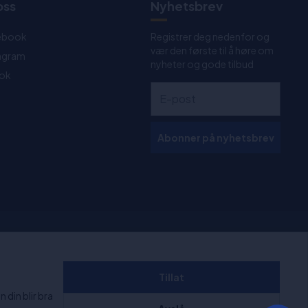
oss
Nyhetsbrev
ebook
Registrer deg nedenfor og
vær den første til å høre om
tagram
nyheter og gode tilbud
Tok
Abonner på nyhetsbrev
 kl. 11:00-
+1000 anmeldelser
Tillat
 din blir bra