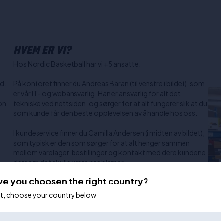
HVEM ER VI?
Hos Nordic Basketball har vi +5 ansatte.
rd.
På kontoret finner du Andreas Baran (til venstre i bildet), som
er vår IT- og webansvarlig. Han er ansvarlig for alt det
on
tekniske ved nettsiden, og sørger for at alt fungerer slik at du
som kunde får den beste opplevelsen av å handle hos oss.
I kundeservice finner du Camilla Andersen (i midten av bildet),
som typisk er den som sørger for at alt henger sammen
mellom varelager, bestillinger og kontakt med dere kundene
dersom det skulle være problemer.
a
ve you choosen the right country?
Casper Pedersen (Til høyre i bildet) er vår regissør. Casper er
ansvarlig for alle innkjøp, markedsføring og klubbavtaler.
ot, choose your country below
Casper er også personen du bør kontakte dersom du
trenger hjelp til å velge riktig produkt, da han kan alt om