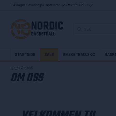
1-4 dagers levering på lagervarer
Frakt fra 139 kr
NORDIC
Søk...
BASKETBALL
STARTSIDE
SALE
BASKETBALLSKO
BASK
Hjem
/ Om oss
OM OSS
VELKOMMEN TIL