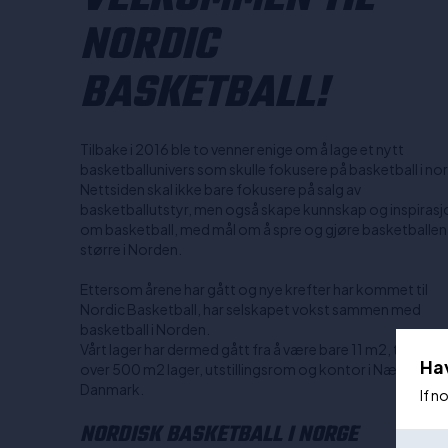
NORDIC
BASKETBALL!
Tilbake i 2016 ble to venner enige om å lage et nytt
basketballunivers som skulle fokusere på basketball i no
Nettsiden skal ikke bare fokusere på salg av
basketballutstyr, men også skape kunnskap og inspirasj
om basketball, med mål om å spre og gjøre basketballen
større i Norden.
Ettersom årene har gått og nye krefter har kommet til
Nordic Basketball, har selskapet vokst sammen med
basketball i Norden.
Vårt lager har dermed gått fra å være bare 11 m2, til nå å h
Ha
over 500 m2 lager, utstillingsrom og kontor i Næstved,
Danmark.
If n
NORDISK BASKETBALL I NORGE