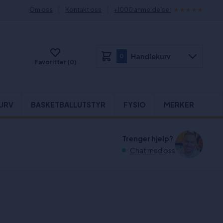
Om oss
Kontakt oss
+1000 anmeldelser
Handlekurv
0
Favoritter (0)
URV
BASKETBALLUTSTYR
FYSIO
MERKER
Trenger hjelp?
Chat med oss