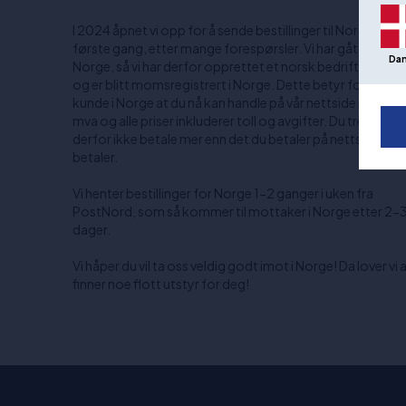
I 2024 åpnet vi opp for å sende bestillinger til Norge for
første gang, etter mange forespørsler. Vi har gått all-in p
Da
Norge, så vi har derfor opprettet et norsk bedriftsnumm
og er blitt momsregistrert i Norge. Dette betyr for deg 
kunde i Norge at du nå kan handle på vår nettside inkl. No
mva og alle priser inkluderer toll og avgifter. Du trenger
derfor ikke betale mer enn det du betaler på nettsiden nå
betaler.
Vi henter bestillinger for Norge 1-2 ganger i uken fra
PostNord, som så kommer til mottaker i Norge etter 2-
dager.
Vi håper du vil ta oss veldig godt imot i Norge! Da lover vi a
finner noe flott utstyr for deg!