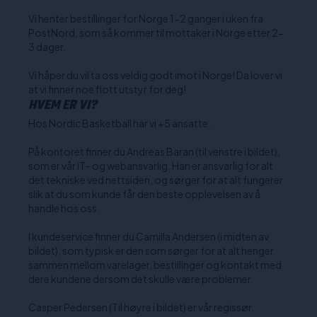
Vi henter bestillinger for Norge 1-2 ganger i uken fra
PostNord, som så kommer til mottaker i Norge etter 2-
3 dager.
Vi håper du vil ta oss veldig godt imot i Norge! Da lover vi
at vi finner noe flott utstyr for deg!
HVEM ER VI?
Hos Nordic Basketball har vi +5 ansatte.
På kontoret finner du Andreas Baran (til venstre i bildet),
som er vår IT- og webansvarlig. Han er ansvarlig for alt
det tekniske ved nettsiden, og sørger for at alt fungerer
slik at du som kunde får den beste opplevelsen av å
handle hos oss.
I kundeservice finner du Camilla Andersen (i midten av
bildet), som typisk er den som sørger for at alt henger
sammen mellom varelager, bestillinger og kontakt med
dere kundene dersom det skulle være problemer.
Casper Pedersen (Til høyre i bildet) er vår regissør.