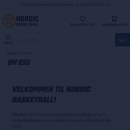
1-4 dagers levering på lagervarer
Frakt fra 139 kr
NORDIC
BASKETBALL
Favoritter (0)
Handlekurv (0)
Søk...
Søk
Menu
Hjem
/ Om oss
OM OSS
VELKOMMEN TIL NORDIC
BASKETBALL!
Tilbake i 2016 ble to venner enige om å lage et nytt
basketballunivers som skulle fokusere på basketball i
nord.