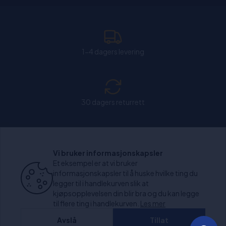
1-4 dagers levering
30 dagers returrett
Chat: Åpen alle hverdager fra kl. 11:00-15:30.
Vi bruker informasjonskapsler
Et eksempel er at vi bruker
informasjonskapsler til å huske hvilke ting du
legger til i handlekurven slik at
kjøpsopplevelsen din blir bra og du kan legge
+1000 anmeldelser
til flere ting i handlekurven.
Les mer
Avslå
Tillat