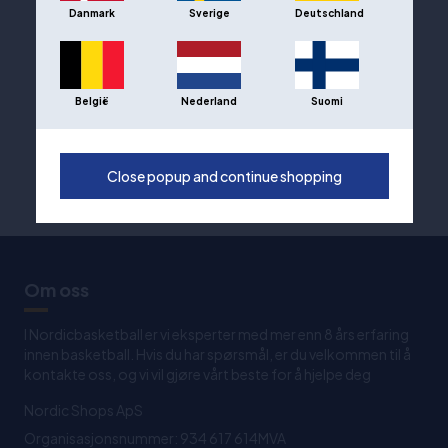
Danmark
Sverige
Deutschland
België
Nederland
Suomi
Close popup and continue shopping
Om oss
I Nordicbasketball er vi eksperter med mer enn 8 års erfaring
innen basketball. Hvis du har spørsmål, er du velkommen til å
kontakte oss, og vi vil gjøre vårt beste for å hjelpe deg
Nordic Shops ApS
Organisasjonsnummer: 934 617 614MVA