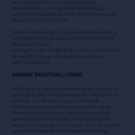
Nettsiden skal ikke bare fokusere på salg av
basketballutstyr, men også skape kunnskap og
inspirasjon om basketball, med mål om å spre og gjøre
basketballen større i Norden.
Ettersom årene har gått og nye krefter har kommet til
Nordic Basketball, har selskapet vokst sammen med
basketball i Norden.
Vårt lager har dermed gått fra å være bare 11 m2, til nå å
ha over 500 m2 lager, utstillingsrom og kontor i
Næstved, Danmark.
NORDISK BASKETBALL I NORGE
I 2024 åpnet vi opp for å sende bestillinger til Norge for
første gang, etter mange forespørsler. Vi har gått all-in
på Norge, så vi har derfor opprettet et norsk
bedriftsnummer og er blitt momsregistrert i Norge.
Dette betyr for deg som kunde i Norge at du nå kan
handle på vår nettside inkl. Norsk mva og alle priser
inkluderer toll og avgifter. Du trenger derfor ikke betale
mer enn det du betaler på nettsiden når du betaler.