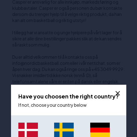
Casper er ansvarlig for alle innkjøp, markedsføring og
klubbavtaler. Casper er også personen du bør kontakte
dersom du trenger hjelp til å velge riktig produkt, da han
kan alt om basketball og riktig utstyr!
I tillegg har vi ansatte og unge hjelpere på vårt lager for å
sikre at alle dine bestillinger pakkes slik at de kan sendes
så raskt som mulig.
Du er alltid velkommen til å kontakte oss på
info@nordicbasketball.com eller i vår nettchat, som er
åpen hver dag. Du kan også ringe oss på +45 3049 9929.
Vi snakker imidlertid ikke norsk (ennå :D), så
telefonsamtalene våre er enten på dansk eller engelsk.
Have you choosen the right country?
If not, choose your country below