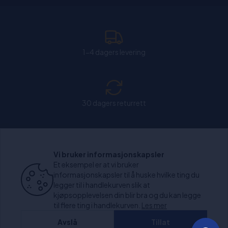
1-4 dagers levering
30 dagers returrett
Chat: Åpen alle hverdager fra kl. 11:00-15:30.
Vi bruker informasjonskapsler
Et eksempel er at vi bruker
informasjonskapsler til å huske hvilke ting du
legger til i handlekurven slik at
kjøpsopplevelsen din blir bra og du kan legge
+1000 anmeldelser
til flere ting i handlekurven.
Les mer
Avslå
Tillat