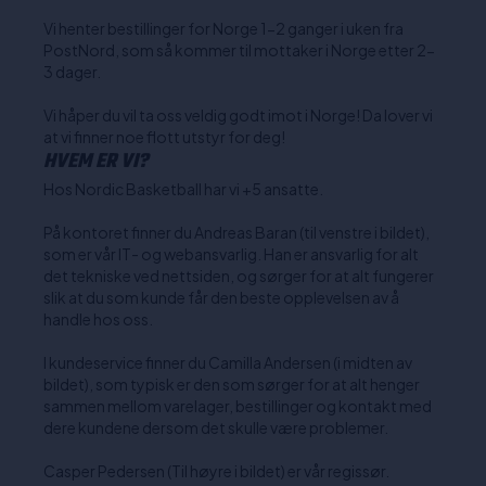
Vi henter bestillinger for Norge 1-2 ganger i uken fra
PostNord, som så kommer til mottaker i Norge etter 2-
3 dager.
Vi håper du vil ta oss veldig godt imot i Norge! Da lover vi
at vi finner noe flott utstyr for deg!
HVEM ER VI?
Hos Nordic Basketball har vi +5 ansatte.
På kontoret finner du Andreas Baran (til venstre i bildet),
som er vår IT- og webansvarlig. Han er ansvarlig for alt
det tekniske ved nettsiden, og sørger for at alt fungerer
slik at du som kunde får den beste opplevelsen av å
handle hos oss.
I kundeservice finner du Camilla Andersen (i midten av
bildet), som typisk er den som sørger for at alt henger
sammen mellom varelager, bestillinger og kontakt med
dere kundene dersom det skulle være problemer.
Casper Pedersen (Til høyre i bildet) er vår regissør.