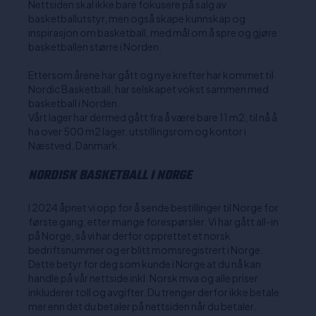
Nettsiden skal ikke bare fokusere på salg av
basketballutstyr, men også skape kunnskap og
inspirasjon om basketball, med mål om å spre og gjøre
basketballen større i Norden.
Ettersom årene har gått og nye krefter har kommet til
Nordic Basketball, har selskapet vokst sammen med
basketball i Norden.
Vårt lager har dermed gått fra å være bare 11 m2, til nå å
ha over 500 m2 lager, utstillingsrom og kontor i
Næstved, Danmark.
NORDISK BASKETBALL I NORGE
I 2024 åpnet vi opp for å sende bestillinger til Norge for
første gang, etter mange forespørsler. Vi har gått all-in
på Norge, så vi har derfor opprettet et norsk
bedriftsnummer og er blitt momsregistrert i Norge.
Dette betyr for deg som kunde i Norge at du nå kan
handle på vår nettside inkl. Norsk mva og alle priser
inkluderer toll og avgifter. Du trenger derfor ikke betale
mer enn det du betaler på nettsiden når du betaler.