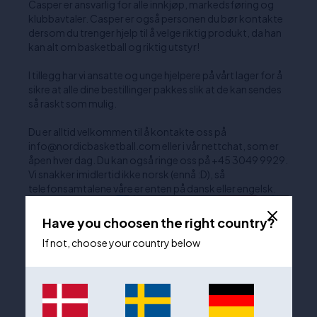
Casper er ansvarlig for alle innkjøp, markedsføring og
klubbavtaler. Casper er også personen du bør kontakte
dersom du trenger hjelp til å velge riktig produkt, da han
kan alt om basketball og riktig utstyr!
I tillegg har vi ansatte og unge hjelpere på vårt lager for å
sikre at alle dine bestillinger pakkes slik at de kan sendes
så raskt som mulig.
Du er alltid velkommen til å kontakte oss på
info@nordicbasketball.com eller i vår nettchat, som er
åpen hver dag. Du kan også ringe oss på +45 3049 9929.
Vi snakker imidlertid ikke norsk (ennå :D), så
telefonsamtalene våre er enten på dansk eller engelsk.
Have you choosen the right country?
If not, choose your country below