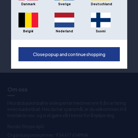
Danmark
Sverige
Deutschland
België
Nederland
Suomi
Close popup and continue shopping
Om oss
I Nordicbasketball er vi eksperter med mer enn 8 års erfaring
innen basketball. Hvis du har spørsmål, er du velkommen til å
kontakte oss, og vi vil gjøre vårt beste for å hjelpe deg
Nordic Shops ApS
Organisasjonsnummer: 934 617 614MVA