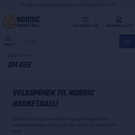
1-4 dagers levering på lagervarer
Frakt fra 139 kr
NORDIC
BASKETBALL
Favoritter (0)
Handlekurv (0)
Søk...
Søk
Menu
Hjem
/ Om oss
OM OSS
VELKOMMEN TIL NORDIC
BASKETBALL!
Tilbake i 2016 ble to venner enige om å lage et nytt
basketballunivers som skulle fokusere på basketball i
nord.