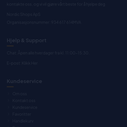
kontakte oss, og vi vil gjøre vårt beste for å hjelpe deg
Nordic Shops ApS
Organisasjonsnummer: 934 617 614MVA
Hjelp & Support
Chat: Åpen alle hverdager fra kl. 11:00-15:30.
E-post:
Klikk Her
Kundeservice
Om oss
Kontakt oss
Kundeservice
Favoritter
Handlekurv