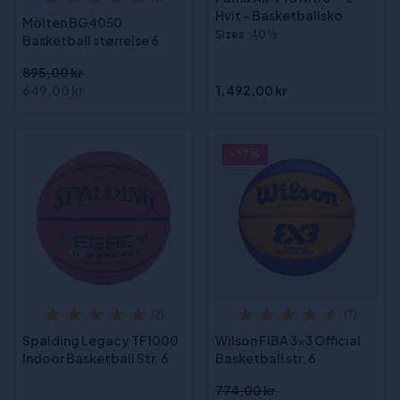
Hvit - Basketballsko
Molten BG4050
Sizes
:40 ½
Basketball størrelse 6
895,00 kr
649,00 kr
1.492,00 kr
- 17%
(2)
(7)
Spalding Legacy TF1000
Wilson FIBA 3x3 Official
Indoor Basketball Str. 6
Basketball str. 6
774,00 kr