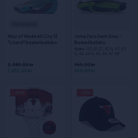
Out of stock
Way of Wade All City 13
Joma Zero Dark Grey -
"Lizard" basketballsko
Basketballsko
Sizes
:40, 41, 42, 42 ½, 43, 43
½, 44, 44 ½, 45, 46, 47, 48
2.089,00 kr
969,00 kr
1.652,00 kr
550,00 kr
- 23%
- 25%