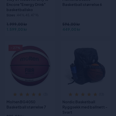
Encore "Energy Drink"
Basketball størrelse 6
basketballsko
Sizes
:44 1⁄3, 45, 47 2⁄3
1.999,00 kr
596,00 kr
1.599,00 kr
449,00 kr
- 27%
(3)
(13)
Molten BG4050
Nordic Basketball
Basketball størrelse 7
Ryggsekk med ballnett -
Svart