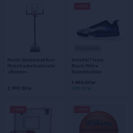
- 60%
Out of stock
Nordic Basketball Kurv
Anta KAI 1 Team
Mobil basketballstativ
Black/White
«Bronze»
Basketballsko
1.492,00 kr
2.999,00 kr
598,00 kr
- 40%
- 22%