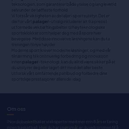
teknologien, som garanterer både ytelse og lang levetid
selv under de tøffeste forhold.
Vi forstår viktigheten av detaljer i sportsutstyr. Det er
derfor vårt
palager
-utvalg inkluderer alt fra presist
utformede vektløftingsbelter til høyteknologiske
sportsklokker som hjelper deg med å spore hver
bevegelse. Med disse innovative løsningene kan du ta
treningen til nye høyder.
Moderne sport krever moderne løsninger, og med vår
tilnærming til kontinuerlig forbedring og innovasjon
innen
palager
-teknologi, kan du alltid være sikker på at
du utstyrer deg eller laget ditt med det aller beste.
Utforsk vårt omfattende patilbud og forbedre dine
sportslige prestasjoner allerede i dag.
Om oss
I Nordicbasketball er vi eksperter med mer enn 8 års erfaring
innen basketball. Hvis du har spørsmål, er du velkommen til å