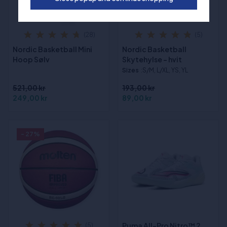
(28)
(5)
Nordic Basketball Mini
Nordic Basketball
Hoop Sølv
Skytehylse - hvit
Sizes
:S/M, L/XL, YS, YL
521,00 kr
193,00 kr
249,00 kr
89,00 kr
- 27%
Puma All-Pro Nitro™ 2
(5)