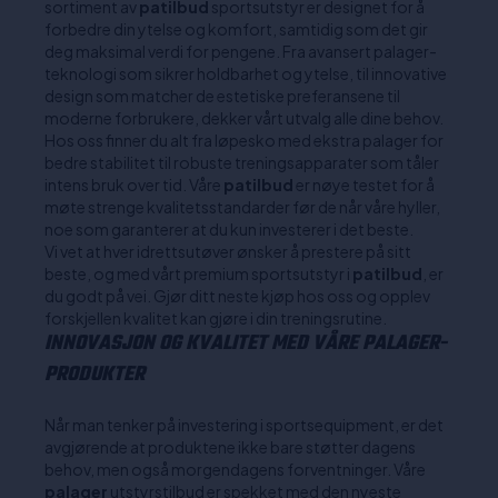
sortiment av
patilbud
sportsutstyr er designet for å
forbedre din ytelse og komfort, samtidig som det gir
deg maksimal verdi for pengene. Fra avansert palager-
teknologi som sikrer holdbarhet og ytelse, til innovative
design som matcher de estetiske preferansene til
moderne forbrukere, dekker vårt utvalg alle dine behov.
Hos oss finner du alt fra løpesko med ekstra palager for
bedre stabilitet til robuste treningsapparater som tåler
intens bruk over tid. Våre
patilbud
er nøye testet for å
møte strenge kvalitetsstandarder før de når våre hyller,
noe som garanterer at du kun investerer i det beste.
Vi vet at hver idrettsutøver ønsker å prestere på sitt
beste, og med vårt premium sportsutstyr i
patilbud
, er
du godt på vei. Gjør ditt neste kjøp hos oss og opplev
forskjellen kvalitet kan gjøre i din treningsrutine.
INNOVASJON OG KVALITET MED VÅRE PALAGER-
PRODUKTER
Når man tenker på investering i sportsequipment, er det
avgjørende at produktene ikke bare støtter dagens
behov, men også morgendagens forventninger. Våre
palager
utstyrstilbud er spekket med den nyeste