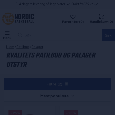
1-4 dagers levering på lagervarer
Frakt fra 139 kr
NORDIC
BASKETBALL
Favoritter (0)
Handlekurv (0)
Søk...
Søk
Menu
Hjem
/
Patilbud
/
Palager
KVALITETS PATILBUD OG PALAGER
UTSTYR
Filtre
(2)
Mest populære
- 25%
- 20%