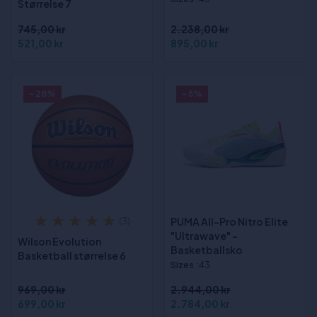
Størrelse 7
745,00 kr
2.238,00 kr
521,00 kr
895,00 kr
- 28%
- 5%
PUMA All-Pro Nitro Elite
(3)
"Ultrawave" -
Wilson Evolution
Basketballsko
Basketball størrelse 6
Sizes
:43
969,00 kr
2.944,00 kr
699,00 kr
2.784,00 kr