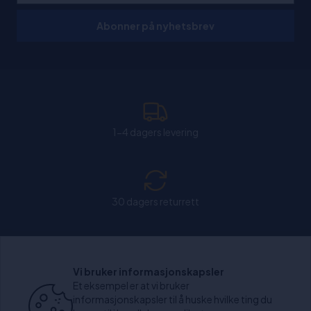
Abonner på nyhetsbrev
1-4 dagers levering
30 dagers returrett
Chat: Åpen alle hverdager fra kl. 11:00-15:30.
Vi bruker informasjonskapsler
Et eksempel er at vi bruker
informasjonskapsler til å huske hvilke ting du