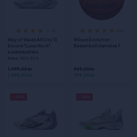
(1)
(35)
Way of Wade All City 13
Wilson Evolution
Encore "Lunar Rock"
Basketball størrelse 7
basketballsko
Sizes
:44 1⁄3, 46 1⁄3
1.999,00 kr
969,00 kr
1.599,00 kr
799,00 kr
- 20%
- 26%