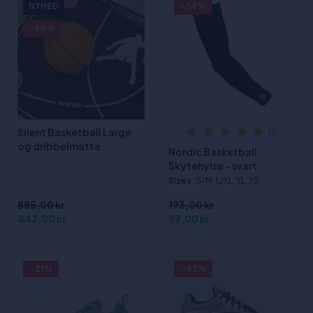
NYHED
- 54%
- 50%
Silent Basketball Large
(5)
og dribbelmatte
Nordic Basketball
Skytehylse - svart
Sizes
:S/M, L/XL, YL, YS
885,00 kr
193,00 kr
442,00 kr
89,00 kr
- 21%
- 43%