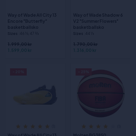
Way of Wade All City 13
Way of Wade Shadow 6
Encore "Butterfly"
V2 "Summer Flowers"
basketballsko
basketballsko
Sizes
:46 1⁄3, 47 2⁄3
Sizes
:44 1⁄3
1.999,00 kr
1.790,00 kr
1.599,00 kr
1.316,00 kr
- 20%
- 25%
(1)
(1)
Way of Wade All City 13
Molten BG3850