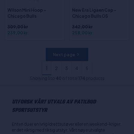
Wilson Mini Hoop -
New Era Ligaen Cap -
Chicago Bulls
Chicago Bulls OS
309,00 kr
342,00 kr
239,00 kr
258,00 kr
Next page
1
2
3
4
5
Showing
1
to
40
of total
174
products
UTFORSK VÅRT UTVALG AV PATILBUD
SPORTSUTSTYR
Enten du er en ivrig idrettsutøver eller en weekend-kriger,
er det viktig med riktig utstyr. Vårt nøye utvalgte