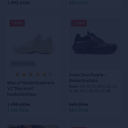
1.492,00 kr
639,00 kr
- 26%
- 43%
Out of stock
Joma Zero Purple -
(1)
Basketballsko
Way of Wade Shadow 6
Sizes
:40, 41, 42, 42 ½, 43, 43
V2 "Macaron"
½, 44, 44 ½, 45, 46, 47, 48
basketballsko
1.790,00 kr
969,00 kr
1.316,00 kr
550,00 kr