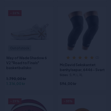
- 26%
Out of stock
Way of Wade Shadow 6
(2)
V2 "Road to Finals"
McDavid Sekskantet
basketballsko
benhylsepar, 6446 - Svart
Sizes
:S, M, L, XL
1.790,00 kr
1.316,00 kr
596,00 kr
- 29%
- 55%