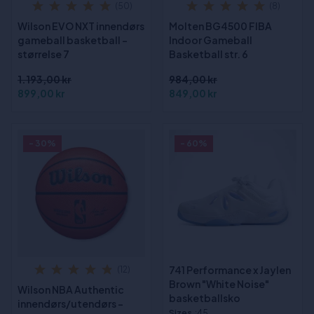
(50)
(8)
Wilson EVO NXT innendørs
Molten BG4500 FIBA
gameball basketball -
Indoor Gameball
størrelse 7
Basketball str. 6
1.193,00 kr
984,00 kr
899,00 kr
849,00 kr
- 30%
- 60%
741 Performance x Jaylen
(12)
Brown "White Noise"
Wilson NBA Authentic
basketballsko
innendørs/utendørs -
Sizes
:45