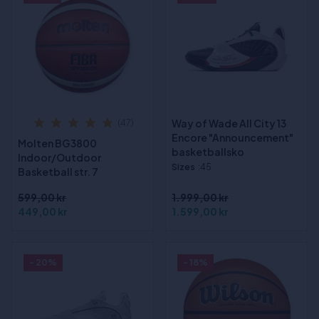
Way of Wade All City 13
(47)
Encore "Announcement"
Molten BG3800
basketballsko
Indoor/Outdoor
Sizes
:45
Basketball str. 7
599,00 kr
1.999,00 kr
449,00 kr
1.599,00 kr
- 20%
- 18%