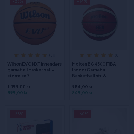
- 25%
- 14%
(50)
(8)
Wilson EVO NXT innendørs
Molten BG4500 FIBA
gameball basketball -
Indoor Gameball
størrelse 7
Basketball str. 6
1.193,00 kr
984,00 kr
899,00 kr
849,00 kr
- 28%
- 60%