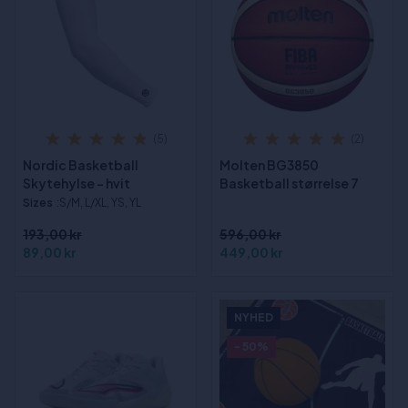
(5)
(2)
Nordic Basketball
Molten BG3850
Skytehylse - hvit
Basketball størrelse 7
Sizes
:S/M, L/XL, YS, YL
193,00 kr
596,00 kr
89,00 kr
449,00 kr
NYHED
- 50%