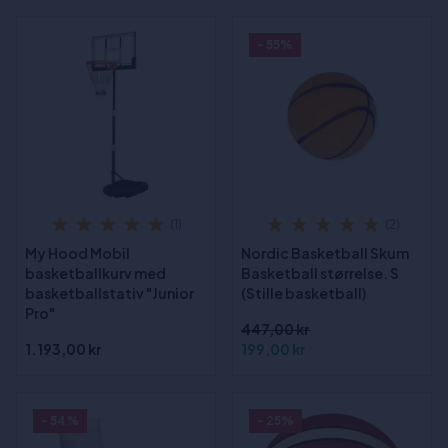
- 55%
(1)
(2)
My Hood Mobil
Nordic Basketball Skum
basketballkurv med
Basketball størrelse. S
basketballstativ "Junior
(Stille basketball)
Pro"
447,00 kr
1.193,00 kr
199,00 kr
- 54%
- 25%