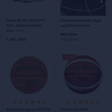
Puma All-Pro Nitro™ 2
Silent Basketball Large
Hvit - Basketballsko
og dribbelmatte
Sizes
:40 ½
885,00 kr
1.492,00 kr
442,00 kr
- 27%
(2)
(5)
Spalding Legacy TF1000
Molten BG4050