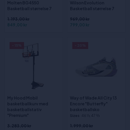
Molten BG4550
Wilson Evolution
Basketball størrelse 7
Basketball størrelse 7
1.193,00 kr
969,00 kr
849,00 kr
799,00 kr
- 15%
- 20%
My Hood Mobil
Way of Wade All City 13
basketballkurv med
Encore "Butterfly"
basketballstativ
basketballsko
"Premium"
Sizes
:46 1⁄3, 47 2⁄3
3.283,00 kr
1.999,00 kr