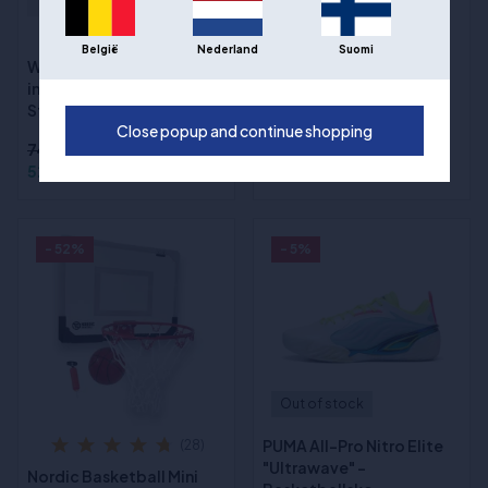
(12)
(3)
België
Nederland
Suomi
Wilson NBA Authentic
Wilson Evolution
innendørs/utendørs -
Basketball størrelse 6
Størrelse 7
Close popup and continue shopping
745,00 kr
969,00 kr
521,00 kr
699,00 kr
- 52%
- 5%
Out of stock
PUMA All-Pro Nitro Elite
(28)
"Ultrawave" -
Nordic Basketball Mini