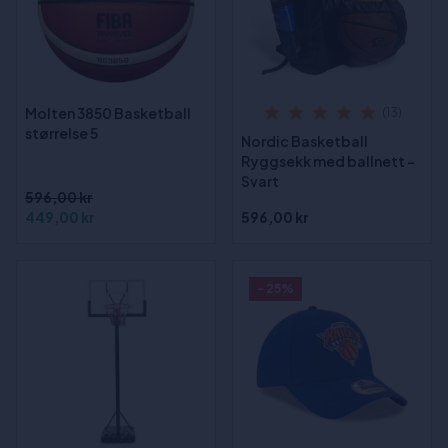
Molten 3850 Basketball
(13)
størrelse 5
Nordic Basketball
Ryggsekk med ballnett -
Svart
596,00 kr
449,00 kr
596,00 kr
- 25%