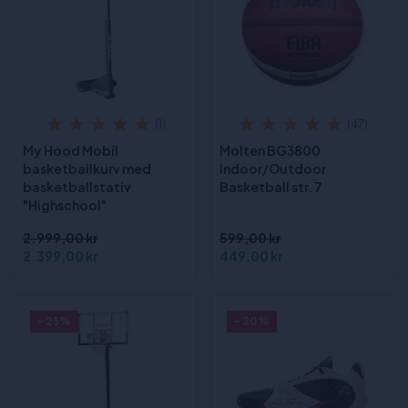
(1)
(47)
My Hood Mobil
Molten BG3800
basketballkurv med
Indoor/Outdoor
basketballstativ
Basketball str. 7
"Highschool"
2.999,00 kr
599,00 kr
2.399,00 kr
449,00 kr
- 25%
- 20%