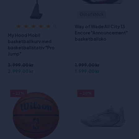
Out of stock
Way of Wade All City 13
(1)
Encore "Announcement"
My Hood Mobil
basketballsko
basketballkurv med
basketballstativ "Pro
Jump"
3.999,00 kr
1.999,00 kr
2.999,00 kr
1.599,00 kr
- 22%
- 20%