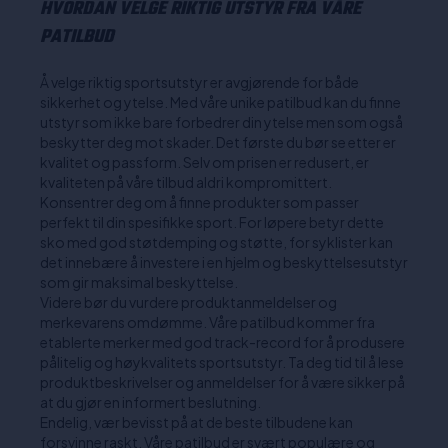
HVORDAN VELGE RIKTIG UTSTYR FRA VÅRE
PATILBUD
Å velge riktig sportsutstyr er avgjørende for både
sikkerhet og ytelse. Med våre unike patilbud kan du finne
utstyr som ikke bare forbedrer din ytelse men som også
beskytter deg mot skader. Det første du bør se etter er
kvalitet og passform. Selv om prisen er redusert, er
kvaliteten på våre tilbud aldri kompromittert.
Konsentrer deg om å finne produkter som passer
perfekt til din spesifikke sport. For løpere betyr dette
sko med god støtdemping og støtte, for syklister kan
det innebære å investere i en hjelm og beskyttelsesutstyr
som gir maksimal beskyttelse.
Videre bør du vurdere produktanmeldelser og
merkevarens omdømme. Våre patilbud kommer fra
etablerte merker med god track-record for å produsere
pålitelig og høykvalitets sportsutstyr. Ta deg tid til å lese
produktbeskrivelser og anmeldelser for å være sikker på
at du gjør en informert beslutning.
Endelig, vær bevisst på at de beste tilbudene kan
forsvinne raskt. Våre patilbud er svært populære og