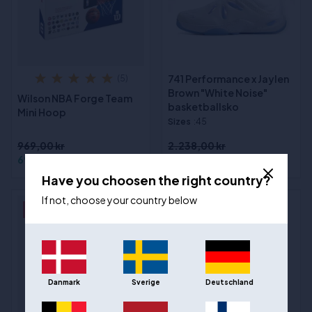
741 Performance x Jaylen
(5)
Brown "White Noise"
Wilson NBA Forge Team
basketballsko
Mini Hoop
Sizes
:45
969,00 kr
2.238,00 kr
699,00 kr
895,00 kr
Have you choosen the right country?
If not, choose your country below
- 30%
- 28%
Danmark
Sverige
Deutschland