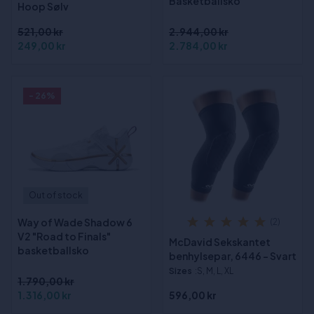
Basketballsko
Hoop Sølv
521,00 kr
2.944,00 kr
249,00 kr
2.784,00 kr
- 26%
Out of stock
Way of Wade Shadow 6
(2)
V2 "Road to Finals"
McDavid Sekskantet
basketballsko
benhylsepar, 6446 - Svart
Sizes
:S, M, L, XL
1.790,00 kr
1.316,00 kr
596,00 kr