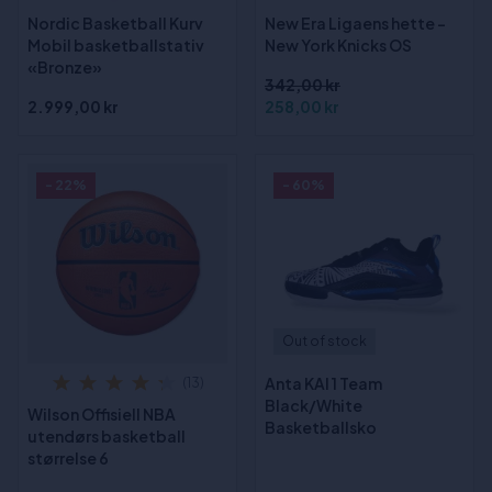
Nordic Basketball Kurv
New Era Ligaens hette -
Mobil basketballstativ
New York Knicks OS
«Bronze»
342,00 kr
2.999,00 kr
258,00 kr
- 22%
- 60%
Out of stock
Anta KAI 1 Team
(13)
Black/White
Wilson Offisiell NBA
Basketballsko
utendørs basketball
størrelse 6