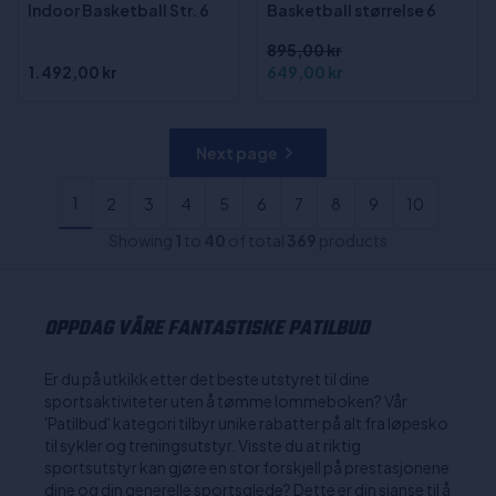
Indoor Basketball Str. 6
Basketball størrelse 6
895,00 kr
1.492,00 kr
649,00 kr
Next page
1
2
3
4
5
6
7
8
9
10
Showing
1
to
40
of total
369
products
OPPDAG VÅRE FANTASTISKE PATILBUD
Er du på utkikk etter det beste utstyret til dine
sportsaktiviteter uten å tømme lommeboken? Vår
'Patilbud' kategori tilbyr unike rabatter på alt fra løpesko
til sykler og treningsutstyr. Visste du at riktig
sportsutstyr kan gjøre en stor forskjell på prestasjonene
dine og din generelle sportsglede? Dette er din sjanse til å