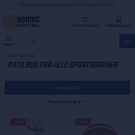
1-4 dagers levering på lagervarer
Frakt fra 139 kr
NORDIC
BASKETBALL
Favoritter (0)
Handlekurv (0)
Søk...
Søk
Menu
Hjem
/
Patilbud
PATILBUD FOR ALLE SPORTSGRENER
Filtre
(1)
Mest populære
- 20%
- 25%