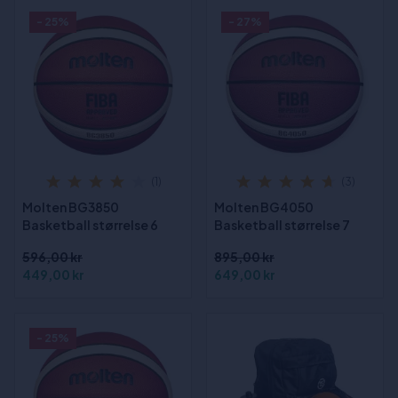
- 25%
- 27%
(1)
(3)
Molten BG3850
Molten BG4050
Basketball størrelse 6
Basketball størrelse 7
596,00 kr
895,00 kr
449,00 kr
649,00 kr
- 25%