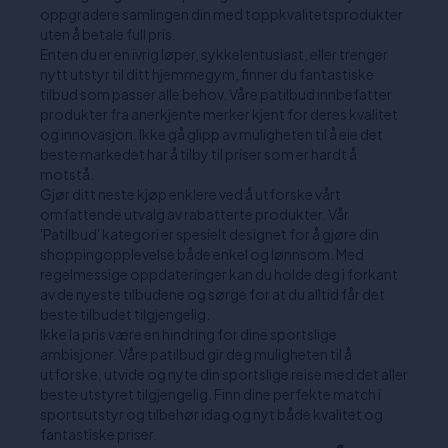
oppgradere samlingen din med toppkvalitetsprodukter
uten å betale full pris.
Enten du er en ivrig løper, sykkelentusiast, eller trenger
nytt utstyr til ditt hjemmegym, finner du fantastiske
tilbud som passer alle behov. Våre patilbud innbefatter
produkter fra anerkjente merker kjent for deres kvalitet
og innovasjon. Ikke gå glipp av muligheten til å eie det
beste markedet har å tilby til priser som er hardt å
motstå.
Gjør ditt neste kjøp enklere ved å utforske vårt
omfattende utvalg av rabatterte produkter. Vår
'Patilbud' kategori er spesielt designet for å gjøre din
shoppingopplevelse både enkel og lønnsom. Med
regelmessige oppdateringer kan du holde deg i forkant
av de nyeste tilbudene og sørge for at du alltid får det
beste tilbudet tilgjengelig.
Ikke la pris være en hindring for dine sportslige
ambisjoner. Våre patilbud gir deg muligheten til å
utforske, utvide og nyte din sportslige reise med det aller
beste utstyret tilgjengelig. Finn dine perfekte match i
sportsutstyr og tilbehør idag og nyt både kvalitet og
fantastiske priser.