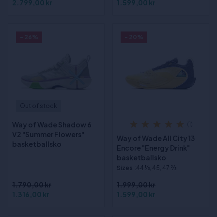
2.799,00 kr
1.599,00 kr
- 26%
- 20%
Out of stock
Way of Wade Shadow 6
(1)
V2 "Summer Flowers"
Way of Wade All City 13
basketballsko
Encore "Energy Drink"
basketballsko
Sizes
:44 1⁄3, 45, 47 2⁄3
1.790,00 kr
1.999,00 kr
1.316,00 kr
1.599,00 kr