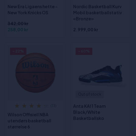
New Era Ligaens hette -
Nordic Basketball Kurv
New York Knicks OS
Mobil basketballstativ
«Bronze»
342,00 kr
258,00 kr
2.999,00 kr
- 22%
- 60%
Out of stock
Anta KAI 1 Team
(13)
Black/White
Wilson Offisiell NBA
Basketballsko
utendørs basketball
størrelse 6