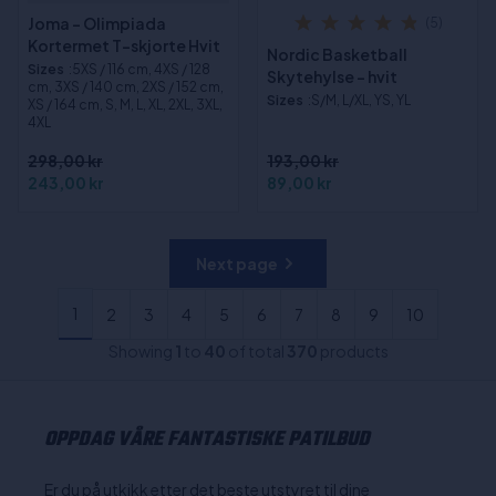
Joma - Olimpiada
(5)
Kortermet T-skjorte Hvit
Nordic Basketball
Sizes
:5XS / 116 cm, 4XS / 128
Skytehylse - hvit
cm, 3XS / 140 cm, 2XS / 152 cm,
Sizes
:S/M, L/XL, YS, YL
XS / 164 cm, S, M, L, XL, 2XL, 3XL,
4XL
298,00 kr
193,00 kr
243,00 kr
89,00 kr
Next page
1
2
3
4
5
6
7
8
9
10
Showing
1
to
40
of total
370
products
OPPDAG VÅRE FANTASTISKE PATILBUD
Er du på utkikk etter det beste utstyret til dine