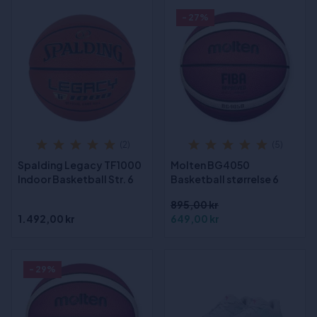
- 27%
(2)
(5)
Spalding Legacy TF1000
Molten BG4050
Indoor Basketball Str. 6
Basketball størrelse 6
895,00 kr
1.492,00 kr
649,00 kr
- 29%