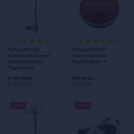
(1)
(47)
My Hood Mobil
Molten BG3800
basketballkurv med
Indoor/Outdoor
basketballstativ
Basketball str. 7
"Highschool"
2.999,00 kr
599,00 kr
2.399,00 kr
449,00 kr
- 25%
- 20%