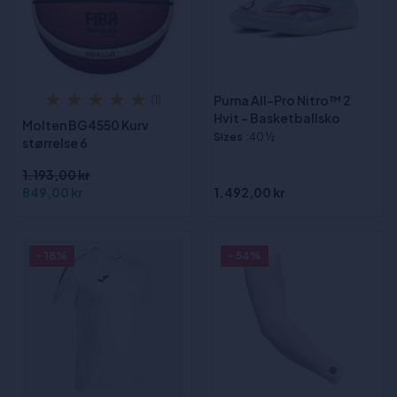
Puma All-Pro Nitro™ 2
(1)
Hvit - Basketballsko
Molten BG4550 Kurv
Sizes
:40 ½
størrelse 6
1.193,00 kr
849,00 kr
1.492,00 kr
- 18%
- 54%