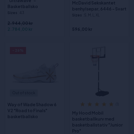
"Ultrawave" -
McDavid Sekskantet
Basketballsko
benhylsepar, 6446 - Svart
Sizes
:43
Sizes
:S, M, L, XL
2.944,00 kr
2.784,00 kr
596,00 kr
- 26%
Out of stock
Way of Wade Shadow 6
(1)
V2 "Road to Finals"
My Hood Mobil
basketballsko
basketballkurv med
basketballstativ "Junior
Pro"