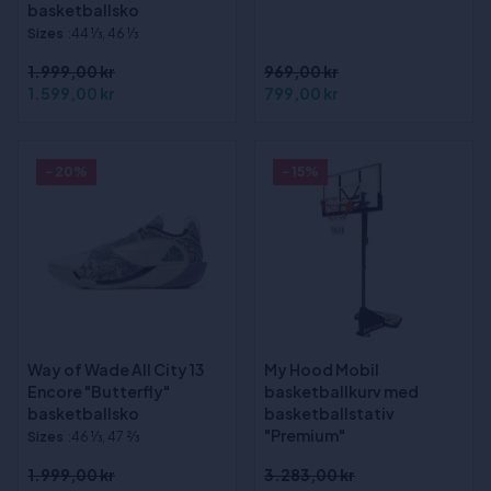
basketballsko
Sizes
:44 1⁄3, 46 1⁄3
1.999,00 kr
969,00 kr
1.599,00 kr
799,00 kr
- 20%
- 15%
Way of Wade All City 13
My Hood Mobil
Encore "Butterfly"
basketballkurv med
basketballsko
basketballstativ
"Premium"
Sizes
:46 1⁄3, 47 2⁄3
1.999,00 kr
3.283,00 kr