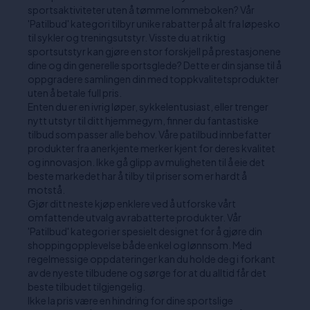
sportsaktiviteter uten å tømme lommeboken? Vår
'Patilbud' kategori tilbyr unike rabatter på alt fra løpesko
til sykler og treningsutstyr. Visste du at riktig
sportsutstyr kan gjøre en stor forskjell på prestasjonene
dine og din generelle sportsglede? Dette er din sjanse til å
oppgradere samlingen din med toppkvalitetsprodukter
uten å betale full pris.
Enten du er en ivrig løper, sykkelentusiast, eller trenger
nytt utstyr til ditt hjemmegym, finner du fantastiske
tilbud som passer alle behov. Våre patilbud innbefatter
produkter fra anerkjente merker kjent for deres kvalitet
og innovasjon. Ikke gå glipp av muligheten til å eie det
beste markedet har å tilby til priser som er hardt å
motstå.
Gjør ditt neste kjøp enklere ved å utforske vårt
omfattende utvalg av rabatterte produkter. Vår
'Patilbud' kategori er spesielt designet for å gjøre din
shoppingopplevelse både enkel og lønnsom. Med
regelmessige oppdateringer kan du holde deg i forkant
av de nyeste tilbudene og sørge for at du alltid får det
beste tilbudet tilgjengelig.
Ikke la pris være en hindring for dine sportslige