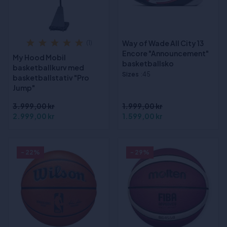
Way of Wade All City 13
(1)
Encore "Announcement"
My Hood Mobil
basketballsko
basketballkurv med
Sizes
:45
basketballstativ "Pro
Jump"
3.999,00 kr
1.999,00 kr
2.999,00 kr
1.599,00 kr
- 22%
- 29%