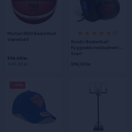
Molten 3850 Basketball
(13)
størrelse 5
Nordic Basketball
Ryggsekk med ballnett -
Svart
596,00 kr
449,00 kr
596,00 kr
- 25%