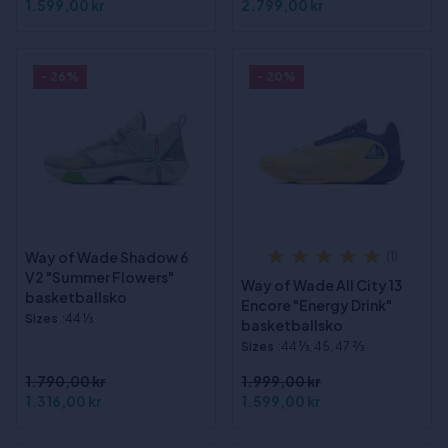
1.599,00 kr
2.799,00 kr
- 26%
- 20%
Way of Wade Shadow 6
(1)
V2 "Summer Flowers"
Way of Wade All City 13
basketballsko
Encore "Energy Drink"
Sizes
:44 1⁄3
basketballsko
Sizes
:44 1⁄3, 45, 47 2⁄3
1.790,00 kr
1.999,00 kr
1.316,00 kr
1.599,00 kr