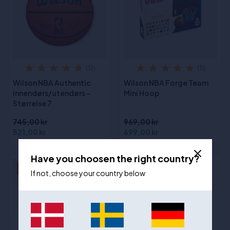
(12)
(5)
Wilson NBA Authentic
Wilson NBA Forge Team
innendørs/utendørs -
Mini Hoop
Størrelse 7
745,00 kr
969,00 kr
521,00 kr
699,00 kr
Have you choosen the right country?
- 60%
- 28%
If not, choose your country below