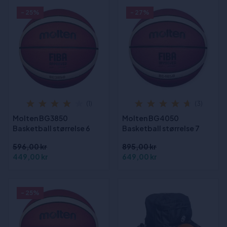
- 25%
- 27%
(1)
(3)
Molten BG3850
Molten BG4050
Basketball størrelse 6
Basketball størrelse 7
596,00 kr
895,00 kr
449,00 kr
649,00 kr
- 25%