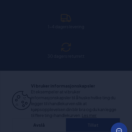
1-4 dagers levering
30 dagers returrett
Chat: Åpen alle hverdager fra kl. 11:00-15:30.
Vi bruker informasjonskapsler
Et eksempel er at vi bruker
informasjonskapsler til å huske hvilke ting du
legger til i handlekurven slik at
kjøpsopplevelsen din blir bra og du kan legge
+1000 anmeldelser
til flere ting i handlekurven.
Les mer
Avslå
Tillat