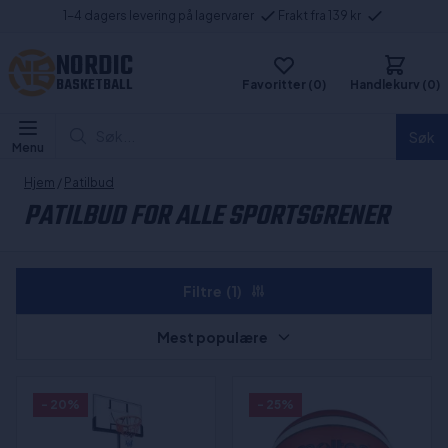
1-4 dagers levering på lagervarer
Frakt fra 139 kr
NORDIC
BASKETBALL
Favoritter (0)
Handlekurv (0)
Søk...
Søk
Menu
Hjem
/
Patilbud
PATILBUD FOR ALLE SPORTSGRENER
Filtre
(1)
Mest populære
- 20%
- 25%