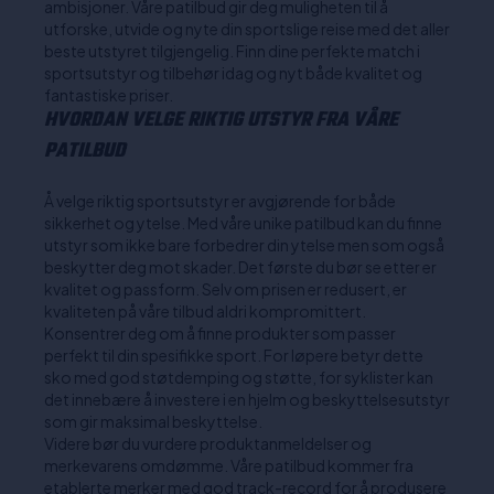
ambisjoner. Våre patilbud gir deg muligheten til å
utforske, utvide og nyte din sportslige reise med det aller
beste utstyret tilgjengelig. Finn dine perfekte match i
sportsutstyr og tilbehør idag og nyt både kvalitet og
fantastiske priser.
HVORDAN VELGE RIKTIG UTSTYR FRA VÅRE
PATILBUD
Å velge riktig sportsutstyr er avgjørende for både
sikkerhet og ytelse. Med våre unike patilbud kan du finne
utstyr som ikke bare forbedrer din ytelse men som også
beskytter deg mot skader. Det første du bør se etter er
kvalitet og passform. Selv om prisen er redusert, er
kvaliteten på våre tilbud aldri kompromittert.
Konsentrer deg om å finne produkter som passer
perfekt til din spesifikke sport. For løpere betyr dette
sko med god støtdemping og støtte, for syklister kan
det innebære å investere i en hjelm og beskyttelsesutstyr
som gir maksimal beskyttelse.
Videre bør du vurdere produktanmeldelser og
merkevarens omdømme. Våre patilbud kommer fra
etablerte merker med god track-record for å produsere