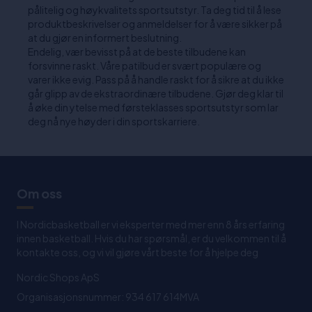
pålitelig og høykvalitets sportsutstyr. Ta deg tid til å lese
produktbeskrivelser og anmeldelser for å være sikker på
at du gjør en informert beslutning.
Endelig, vær bevisst på at de beste tilbudene kan
forsvinne raskt. Våre patilbud er svært populære og
varer ikke evig. Pass på å handle raskt for å sikre at du ikke
går glipp av de ekstraordinære tilbudene. Gjør deg klar til
å øke din ytelse med førsteklasses sportsutstyr som lar
deg nå nye høyder i din sportskarriere.
Om oss
I Nordicbasketball er vi eksperter med mer enn 8 års erfaring
innen basketball. Hvis du har spørsmål, er du velkommen til å
kontakte oss, og vi vil gjøre vårt beste for å hjelpe deg
Nordic Shops ApS
Organisasjonsnummer: 934 617 614MVA