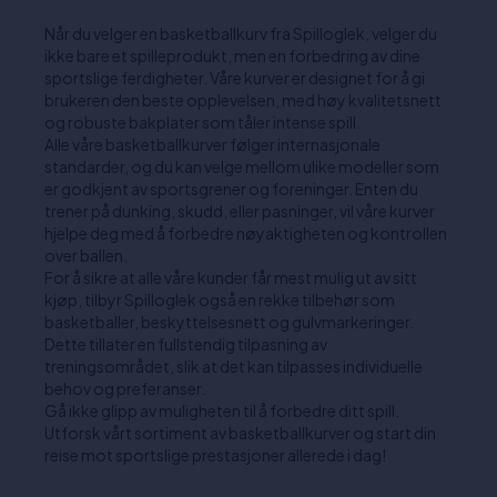
Når du velger en basketballkurv fra Spilloglek, velger du
ikke bare et spilleprodukt, men en forbedring av dine
sportslige ferdigheter. Våre kurver er designet for å gi
brukeren den beste opplevelsen, med høy kvalitetsnett
og robuste bakplater som tåler intense spill.
Alle våre basketballkurver følger internasjonale
standarder, og du kan velge mellom ulike modeller som
er godkjent av sportsgrener og foreninger. Enten du
trener på dunking, skudd, eller pasninger, vil våre kurver
hjelpe deg med å forbedre nøyaktigheten og kontrollen
over ballen.
For å sikre at alle våre kunder får mest mulig ut av sitt
kjøp, tilbyr Spilloglek også en rekke tilbehør som
basketballer, beskyttelsesnett og gulvmarkeringer.
Dette tillater en fullstendig tilpasning av
treningsområdet, slik at det kan tilpasses individuelle
behov og preferanser.
Gå ikke glipp av muligheten til å forbedre ditt spill.
Utforsk vårt sortiment av basketballkurver og start din
reise mot sportslige prestasjoner allerede i dag!