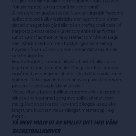
utvalgt for å sikre kvalitet og holdbarhet, slik at du kan
fokusere på spillet og oppnå dine sportsmål.
Å investere i en god basketballkurv kan drastisk forbedre
spillet ditt ved å tilby realistiske treningsforhold, enten
det er i din egen bakgård eller på en profesjonell bane. Vi
har portable basketballkurver som enkelt kan flyttes
rundt, samt fastmonterte systemer som tåler all slags
vær. Våre kurver kommer i forskjellige størrelser og
høyder, så barn så vel som voksne kan delta og utvikle
sine ferdigheter.
Hos Spilloglek, sikrer vi at alle våre basketballkurver er
laget med robuste materialer. Mange modeller kommer
også med justeringsmuligheter, slik at de kan vokse med
spilleren. Dette gjør dem til en langvarig investering som
passer alle aldre og ferdighetsnivåer.
Videre tilbyr vi basketballkurver som er enkle å installere,
slik at du kan komme i gang med spillet så snart som
mulig. Med en basketballkurv fra Spilloglek, er du ikke
langt unna å kunne nyte uendelige timer med spill og
moro.
FÅ MEST MULIG UT AV SPILLET DITT MED VÅRE
BASKETBALLKURVER