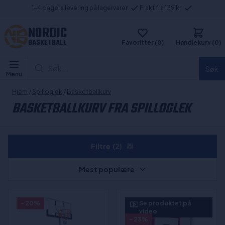
1-4 dagers levering på lagervarer
Frakt fra 139 kr
NORDIC
BASKETBALL
Favoritter (0)
Handlekurv (0)
Søk...
Søk
Menu
Hjem
/
Spilloglek
/
Basketballkurv
BASKETBALLKURV FRA SPILLOGLEK
Filtre
(2)
Mest populære
- 20%
Se produktet på
video
- 23%