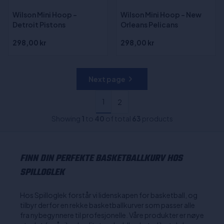
Wilson Mini Hoop -
Wilson Mini Hoop - New
Detroit Pistons
Orleans Pelicans
298,00 kr
298,00 kr
Next page
1
2
Showing
1
to
40
of total
63
products
FINN DIN PERFEKTE BASKETBALLKURV HOS
SPILLOGLEK
Hos Spilloglek forstår vi lidenskapen for basketball, og
tilbyr derfor en rekke basketballkurver som passer alle
fra nybegynnere til profesjonelle. Våre produkter er nøye