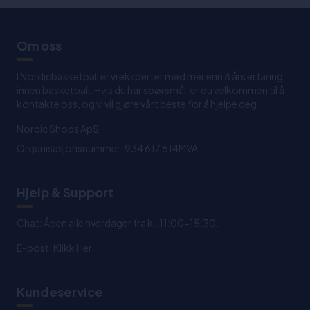
Om oss
I Nordicbasketball er vi eksperter med mer enn 8 års erfaring
innen basketball. Hvis du har spørsmål, er du velkommen til å
kontakte oss, og vi vil gjøre vårt beste for å hjelpe deg
Nordic Shops ApS
Organisasjonsnummer: 934 617 614MVA
Hjelp & Support
Chat: Åpen alle hverdager fra kl. 11:00-15:30.
E-post:
Klikk Her
Kundeservice