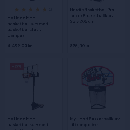
Nordic Basketball Pro
(3)
Junior Basketballkurv -
My Hood Mobil
Sølv 205 cm
basketballkurv med
basketballstativ -
Campus
4.499,00 kr
895,00 kr
- 15%
My Hood Mobil
My Hood Basketballkurv
basketballkurv med
til trampoline