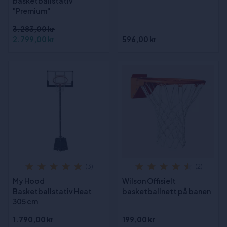
basketballstativ
"Premium"
3.283,00 kr
2.799,00 kr
596,00 kr
(3)
(2)
My Hood
Wilson Offisielt
Basketballstativ Heat
basketballnett på banen
305 cm
1.790,00 kr
199,00 kr