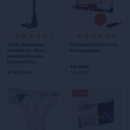
(1)
(6)
Nordic Basketball
Mini basketballkurv inkl.
Handlekurv – Mobil
ball og pumpe
basketballstativ –
Diamond Elite
541,00 kr
4.999,00 kr
325,00 kr
- 28%