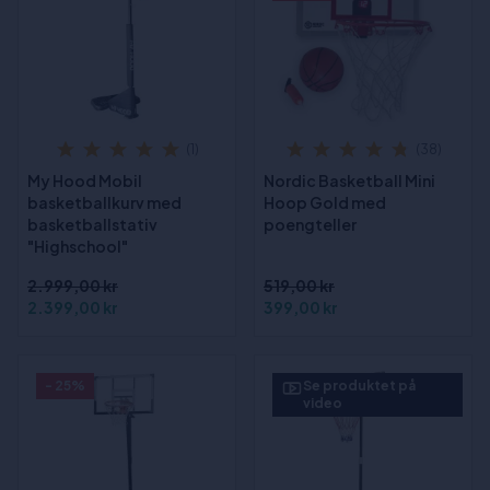
(1)
(38)
My Hood Mobil
Nordic Basketball Mini
basketballkurv med
Hoop Gold med
basketballstativ
poengteller
"Highschool"
2.999,00 kr
519,00 kr
2.399,00 kr
399,00 kr
- 25%
Se produktet på
video