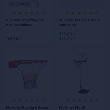
Out of stock
(9)
(5)
NB kraftig netting for
Wilson NBA Forge Team
basketballkurv
Mini Hoop
969,00 kr
169,00 kr
699,00 kr
(6)
(1)
My Hood Pro Dunk Basket
My Hood Mobil