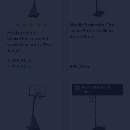
Nordic Basketball Pro
(1)
Junior Basketballkurv -
My Hood Mobil
Sølv 205 cm
basketballkurv med
basketballstativ "Pro
Jump"
3.999,00 kr
2.999,00 kr
895,00 kr
Se produktet på
video