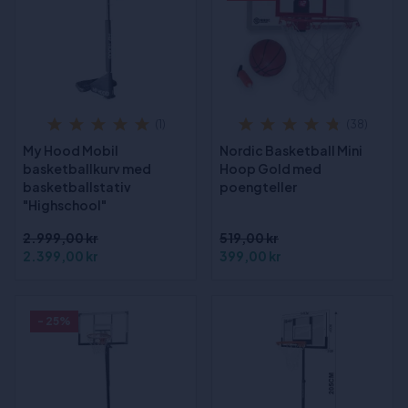
(1)
(38)
My Hood Mobil
Nordic Basketball Mini
basketballkurv med
Hoop Gold med
basketballstativ
poengteller
"Highschool"
2.999,00 kr
519,00 kr
2.399,00 kr
399,00 kr
- 25%