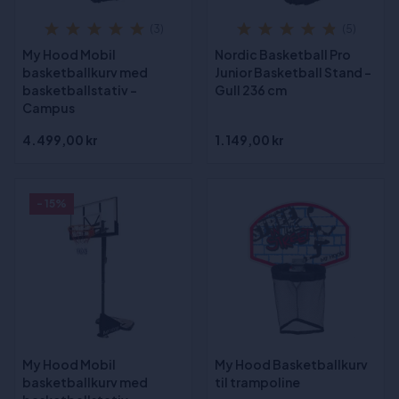
(3)
(5)
My Hood Mobil
Nordic Basketball Pro
basketballkurv med
Junior Basketball Stand -
basketballstativ -
Gull 236 cm
Campus
4.499,00 kr
1.149,00 kr
- 15%
My Hood Mobil
My Hood Basketballkurv
basketballkurv med
til trampoline