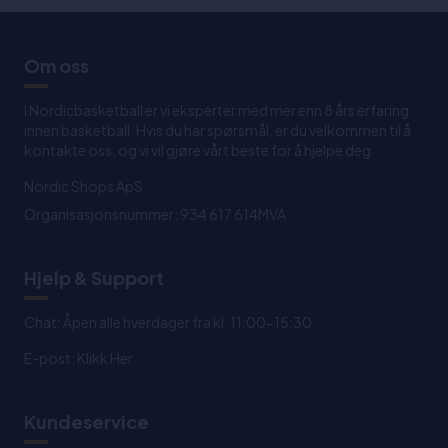
Om oss
I Nordicbasketball er vi eksperter med mer enn 8 års erfaring
innen basketball. Hvis du har spørsmål, er du velkommen til å
kontakte oss, og vi vil gjøre vårt beste for å hjelpe deg
Nordic Shops ApS
Organisasjonsnummer: 934 617 614MVA
Hjelp & Support
Chat: Åpen alle hverdager fra kl. 11:00-15:30.
E-post:
Klikk Her
Kundeservice