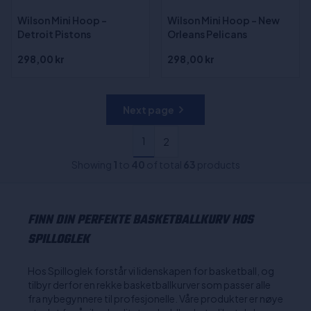
Wilson Mini Hoop -
Wilson Mini Hoop - New
Detroit Pistons
Orleans Pelicans
298,00 kr
298,00 kr
Next page
1
2
Showing
1
to
40
of total
63
products
FINN DIN PERFEKTE BASKETBALLKURV HOS
SPILLOGLEK
Hos Spilloglek forstår vi lidenskapen for basketball, og
tilbyr derfor en rekke basketballkurver som passer alle
fra nybegynnere til profesjonelle. Våre produkter er nøye