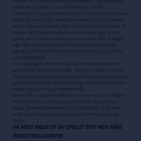
utvalgt for å sikre kvalitet og holdbarhet, slik at du kan
fokusere på spillet og oppnå dine sportsmål.
Å investere i en god basketballkurv kan drastisk forbedre
spillet ditt ved å tilby realistiske treningsforhold, enten
det er i din egen bakgård eller på en profesjonell bane. Vi
har portable basketballkurver som enkelt kan flyttes
rundt, samt fastmonterte systemer som tåler all slags
vær. Våre kurver kommer i forskjellige størrelser og
høyder, så barn så vel som voksne kan delta og utvikle
sine ferdigheter.
Hos Spilloglek, sikrer vi at alle våre basketballkurver er
laget med robuste materialer. Mange modeller kommer
også med justeringsmuligheter, slik at de kan vokse med
spilleren. Dette gjør dem til en langvarig investering som
passer alle aldre og ferdighetsnivåer.
Videre tilbyr vi basketballkurver som er enkle å installere,
slik at du kan komme i gang med spillet så snart som
mulig. Med en basketballkurv fra Spilloglek, er du ikke
langt unna å kunne nyte uendelige timer med spill og
moro.
FÅ MEST MULIG UT AV SPILLET DITT MED VÅRE
BASKETBALLKURVER