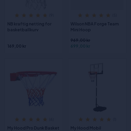
(9)
(5)
NB kraftig netting for
Wilson NBA Forge Team
basketballkurv
Mini Hoop
969,00 kr
169,00 kr
699,00 kr
(6)
(1)
My Hood Pro Dunk Basket
My Hood Mobil