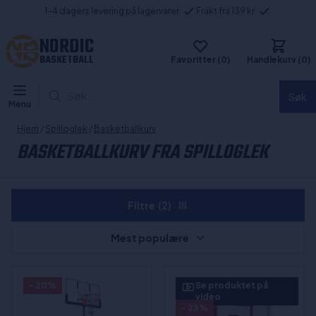
1-4 dagers levering på lagervarer
Frakt fra 139 kr
NORDIC
BASKETBALL
Favoritter (0)
Handlekurv (0)
Søk...
Søk
Menu
Hjem
/
Spilloglek
/
Basketballkurv
BASKETBALLKURV FRA SPILLOGLEK
Filtre
(2)
Mest populære
- 20%
Se produktet på
video
- 23%