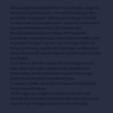
Når du velger en basketballkurv fra Spilloglek, velger du
ikke bare et spilleprodukt, men en forbedring av dine
sportslige ferdigheter. Våre kurver er designet for å gi
brukeren den beste opplevelsen, med høy kvalitetsnett
og robuste bakplater som tåler intense spill.
Alle våre basketballkurver følger internasjonale
standarder, og du kan velge mellom ulike modeller som
er godkjent av sportsgrener og foreninger. Enten du
trener på dunking, skudd, eller pasninger, vil våre kurver
hjelpe deg med å forbedre nøyaktigheten og kontrollen
over ballen.
For å sikre at alle våre kunder får mest mulig ut av sitt
kjøp, tilbyr Spilloglek også en rekke tilbehør som
basketballer, beskyttelsesnett og gulvmarkeringer.
Dette tillater en fullstendig tilpasning av
treningsområdet, slik at det kan tilpasses individuelle
behov og preferanser.
Gå ikke glipp av muligheten til å forbedre ditt spill.
Utforsk vårt sortiment av basketballkurver og start din
reise mot sportslige prestasjoner allerede i dag!