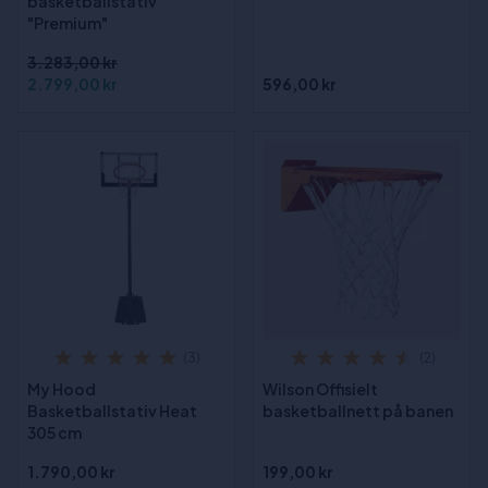
basketballstativ
"Premium"
3.283,00 kr
2.799,00 kr
596,00 kr
(3)
(2)
My Hood
Wilson Offisielt
Basketballstativ Heat
basketballnett på banen
305 cm
1.790,00 kr
199,00 kr