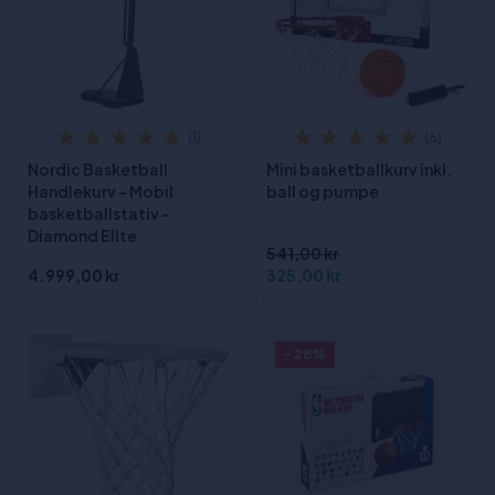
(1)
(6)
Nordic Basketball
Mini basketballkurv inkl.
Handlekurv – Mobil
ball og pumpe
basketballstativ –
Diamond Elite
541,00 kr
4.999,00 kr
325,00 kr
- 28%