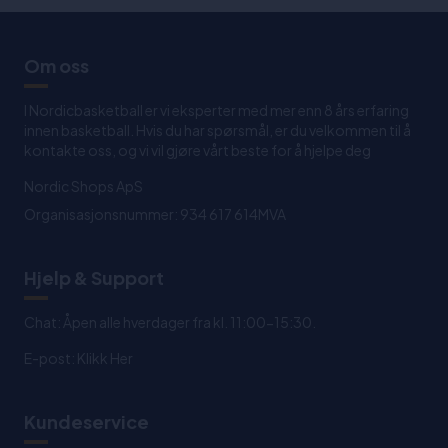
Om oss
I Nordicbasketball er vi eksperter med mer enn 8 års erfaring
innen basketball. Hvis du har spørsmål, er du velkommen til å
kontakte oss, og vi vil gjøre vårt beste for å hjelpe deg
Nordic Shops ApS
Organisasjonsnummer: 934 617 614MVA
Hjelp & Support
Chat: Åpen alle hverdager fra kl. 11:00-15:30.
E-post:
Klikk Her
Kundeservice