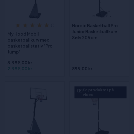
Nordic Basketball Pro
(1)
Junior Basketballkurv -
My Hood Mobil
Sølv 205 cm
basketballkurv med
basketballstativ "Pro
Jump"
3.999,00 kr
2.999,00 kr
895,00 kr
Se produktet på
video