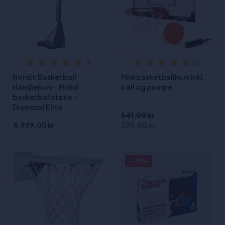
(1)
(6)
Nordic Basketball
Mini basketballkurv inkl.
Handlekurv – Mobil
ball og pumpe
basketballstativ –
Diamond Elite
541,00 kr
4.999,00 kr
325,00 kr
- 28%