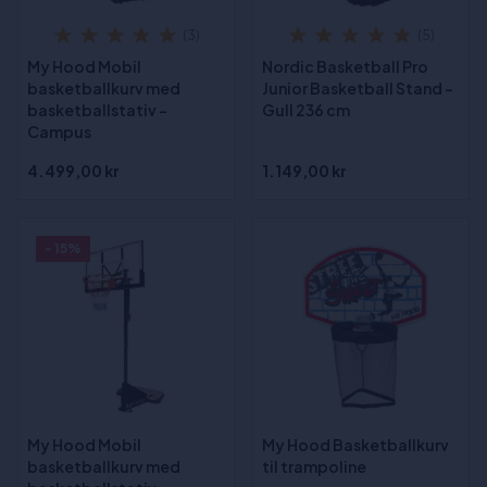
(3)
(5)
My Hood Mobil
Nordic Basketball Pro
basketballkurv med
Junior Basketball Stand -
basketballstativ -
Gull 236 cm
Campus
4.499,00 kr
1.149,00 kr
- 15%
My Hood Mobil
My Hood Basketballkurv
basketballkurv med
til trampoline