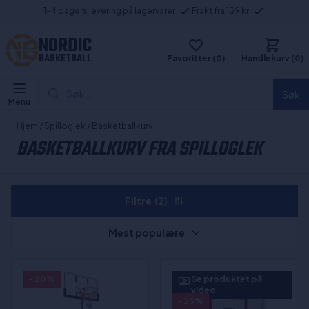
1-4 dagers levering på lagervarer
Frakt fra 139 kr
NORDIC
BASKETBALL
Favoritter (0)
Handlekurv (0)
Søk...
Søk
Menu
Hjem
/
Spilloglek
/
Basketballkurv
BASKETBALLKURV FRA SPILLOGLEK
Filtre
(2)
Mest populære
- 20%
Se produktet på
video
- 23%