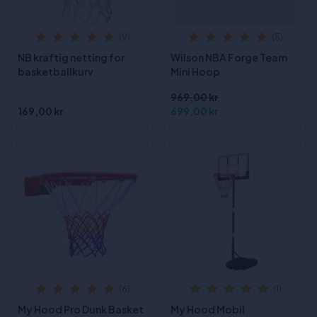
(9)
(5)
NB kraftig netting for
Wilson NBA Forge Team
basketballkurv
Mini Hoop
969,00 kr
169,00 kr
699,00 kr
(6)
(1)
My Hood Pro Dunk Basket
My Hood Mobil