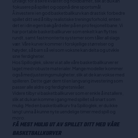
utvalgt for å sikre kvalitet og holdbarhet, slik at du kan
fokusere på spillet og oppnå dine sportsmål.
Å investere i en god basketballkurv kan drastisk forbedre
spillet ditt ved å tilby realistiske treningsforhold, enten
det er i din egen bakgård eller på en profesjonell bane. Vi
har portable basketballkurver som enkelt kan flyttes
rundt, samt fastmonterte systemer som tåler all slags
vær. Våre kurver kommer i forskjellige størrelser og
høyder, så barn så vel som voksne kan delta og utvikle
sine ferdigheter.
Hos Spilloglek, sikrer vi at alle våre basketballkurver er
laget med robuste materialer. Mange modeller kommer
også med justeringsmuligheter, slik at de kan vokse med
spilleren. Dette gjør dem til en langvarig investering som
passer alle aldre og ferdighetsnivåer.
Videre tilbyr vi basketballkurver som er enkle å installere,
slik at du kan komme i gang med spillet så snart som
mulig. Med en basketballkurv fra Spilloglek, er du ikke
langt unna å kunne nyte uendelige timer med spill og
moro.
FÅ MEST MULIG UT AV SPILLET DITT MED VÅRE
BASKETBALLKURVER