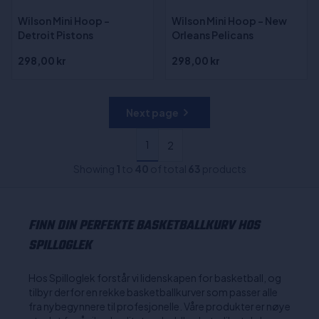
Wilson Mini Hoop -
Wilson Mini Hoop - New
Detroit Pistons
Orleans Pelicans
298,00 kr
298,00 kr
Next page
1
2
Showing
1
to
40
of total
63
products
FINN DIN PERFEKTE BASKETBALLKURV HOS
SPILLOGLEK
Hos Spilloglek forstår vi lidenskapen for basketball, og
tilbyr derfor en rekke basketballkurver som passer alle
fra nybegynnere til profesjonelle. Våre produkter er nøye