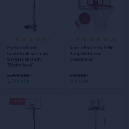
(1)
(38)
My Hood Mobil
Nordic Basketball Mini
basketballkurv med
Hoop Gold med
basketballstativ
poengteller
"Highschool"
2.999,00 kr
519,00 kr
2.399,00 kr
399,00 kr
- 25%