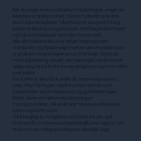
Når du velger en basketballkurv fra Spilloglek, velger du
ikke bare et spilleprodukt, men en forbedring av dine
sportslige ferdigheter. Våre kurver er designet for å gi
brukeren den beste opplevelsen, med høy kvalitetsnett
og robuste bakplater som tåler intense spill.
Alle våre basketballkurver følger internasjonale
standarder, og du kan velge mellom ulike modeller som
er godkjent av sportsgrener og foreninger. Enten du
trener på dunking, skudd, eller pasninger, vil våre kurver
hjelpe deg med å forbedre nøyaktigheten og kontrollen
over ballen.
For å sikre at alle våre kunder får mest mulig ut av sitt
kjøp, tilbyr Spilloglek også en rekke tilbehør som
basketballer, beskyttelsesnett og gulvmarkeringer.
Dette tillater en fullstendig tilpasning av
treningsområdet, slik at det kan tilpasses individuelle
behov og preferanser.
Gå ikke glipp av muligheten til å forbedre ditt spill.
Utforsk vårt sortiment av basketballkurver og start din
reise mot sportslige prestasjoner allerede i dag!