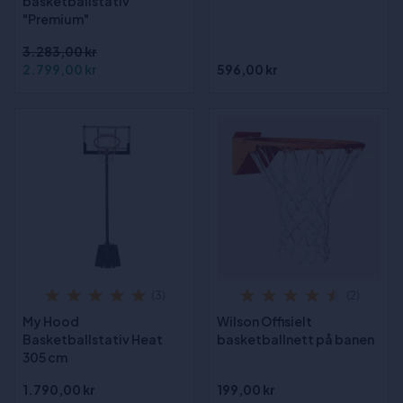
basketballstativ
"Premium"
3.283,00 kr
2.799,00 kr
596,00 kr
(3)
(2)
My Hood
Wilson Offisielt
Basketballstativ Heat
basketballnett på banen
305 cm
1.790,00 kr
199,00 kr