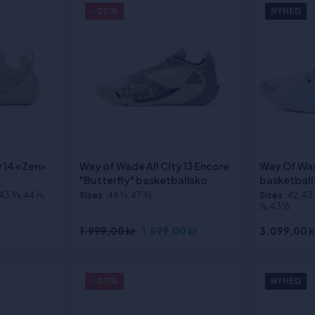
- 20%
NYHED
y 14 «Zen»
Way of Wade All City 13 Encore
Way Of Wad
"Butterfly" basketballsko
basketball
 43 2⁄3, 44 1⁄3,
Sizes
:46 1⁄3, 47 2⁄3
Sizes
:42, 43
½, 43 ½
1.999,00 kr
1.599,00 kr
3.099,00 k
- 20%
NYHED