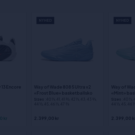
NYHED
NYHED
 13 Encore
Way of Wade 808 5 Ultra v2
Way of Wad
«Frost Blue» basketballsko
«Mint» bas
Sizes
:40 1⁄3, 41, 41 2⁄3, 42 1⁄3, 43, 43 2⁄3,
Sizes
:40 1⁄3, 
44 1⁄3, 45, 46 1⁄3, 47 2⁄3
44 1⁄3, 45, 46 1⁄
0 kr
2.399,00 kr
2.399,00 k