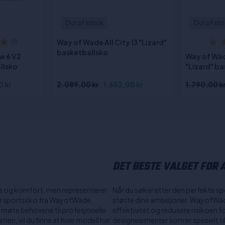
Out of stock
Out of st
Way of Wade All City 13 "Lizard"
(1)
basketballsko
w 6 V2
Way of Wa
llsko
"Lizard" b
0 kr
2.089,00 kr
1.652,00 kr
1.790,00 k
DET BESTE VALGET FOR 
e og komfort, men representerer
Når du søker etter den perfekte sp
ger sportssko fra WayofWade,
støtte dine ambisjoner. WayofWade
å møte behovene til profesjonelle
effektivitet og redusere risikoen 
ien, vil du finne at hver modell har
designelementer som er spesielt tilp