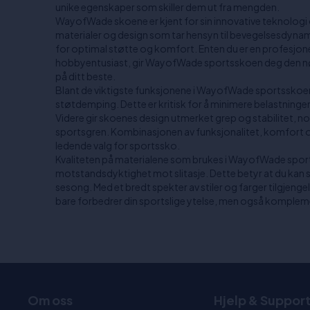
unike egenskaper som skiller dem ut fra mengden.
WayofWade skoene er kjent for sin innovative teknologi
materialer og design som tar hensyn til bevegelsesdynami
for optimal støtte og komfort. Enten du er en profesjonel
hobbyentusiast, gir WayofWade sportsskoen deg den nø
på ditt beste.
Blant de viktigste funksjonene i WayofWade sportsskoe
støtdemping. Dette er kritisk for å minimere belastningen
Videre gir skoenes design utmerket grep og stabilitet, n
sportsgren. Kombinasjonen av funksjonalitet, komfort og
ledende valg for sportssko.
Kvaliteten på materialene som brukes i WayofWade sport
motstandsdyktighet mot slitasje. Dette betyr at du kan 
sesong. Med et bredt spekter av stiler og farger tilgjengel
bare forbedrer din sportslige ytelse, men også komplemen
Om oss
Hjelp & Suppor