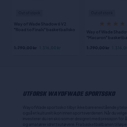
Out of stock
Out of stock
Way of Wade Shadow 6 V2
"Road to Finals" basketballsko
Way of Wade Shado
"Macaron" basketba
1.790,00 kr
1.316,00 kr
1.790,00 kr
1.316,0
UTFORSK WAYOFWADE SPORTSSKO
WayofWade sportssko tilbyr ikke bare enestående ytels
også et kulturelt ikon innen sportsverdenen. Når du vel
investerer du i en sko som er designet med presisjon for 
og amatører idrettsutøvere. Fra basketballbanen til løpest