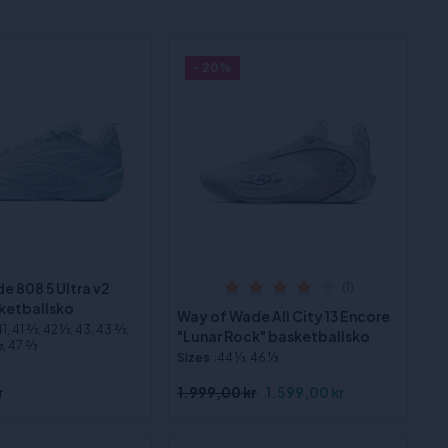
- 20%
e 808 5 Ultra v2
(1)
ketballsko
Way of Wade All City 13 Encore
41, 41 2⁄3, 42 1⁄3, 43, 43 2⁄3,
"Lunar Rock" basketballsko
3, 47 2⁄3
Sizes
:44 1⁄3, 46 1⁄3
r
1.999,00 kr
1.599,00 kr