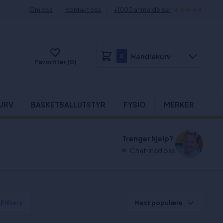
Om oss
Kontakt oss
+1000 anmeldelser
Handlekurv
0
Favoritter (0)
URV
BASKETBALLUTSTYR
FYSIO
MERKER
Trenger hjelp?
Chat med oss
l filters
Mest populære