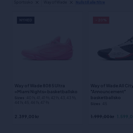
Sportssko
Way of Wade
Nullstill alle filtre
NYHED
- 20%
Way of Wade 808 5 Ultra
Way of Wade All City
«Miami Nights» basketballsko
"Announcement"
basketballsko
Sizes
:40 1⁄3, 41, 41 2⁄3, 42 1⁄3, 43, 43 2⁄3,
44 1⁄3, 45, 46 1⁄3, 47 2⁄3
Sizes
:45
2.399,00 kr
1.999,00 kr
1.599,0