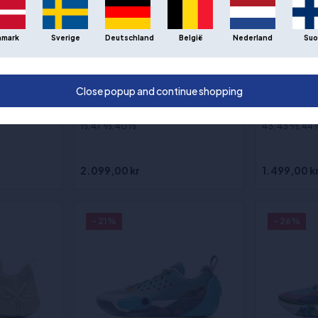
nmark
Sverige
Deutschland
België
Nederland
Suo
stage"
Way of Wade All City 14
Way of Wad
Close popup and continue shopping
«Liberty» basketballsko
basketball
 ½
Sizes
:41, 42 1⁄3, 43, 43 2⁄3, 44 1⁄3, 45, 46
Sizes
:39, 39 2
1⁄3, 47 2⁄3, 40 1⁄3
43, 43 2⁄3, 44 1⁄
2.099,00 kr
1.499,00 k
- 21%
- 26%