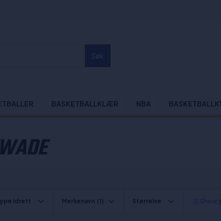
Søk
ETBALLER
BASKETBALLKLÆR
NBA
BASKETBALLK
FWADE
ype idrett
Merkenavn
(1)
Størrelse
Show al