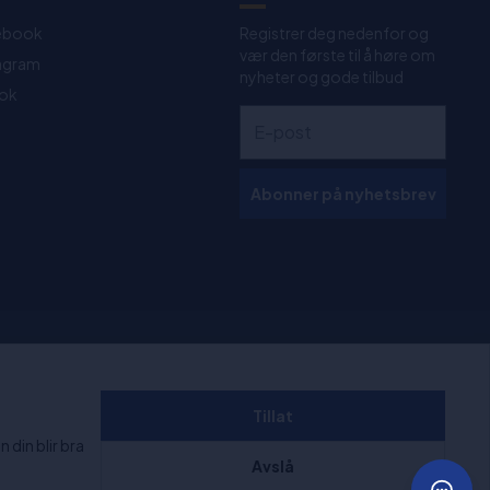
ebook
Registrer deg nedenfor og
vær den første til å høre om
tagram
nyheter og gode tilbud
Tok
Abonner på nyhetsbrev
 kl. 11:00-
+1000 anmeldelser
Tillat
 din blir bra
Avslå