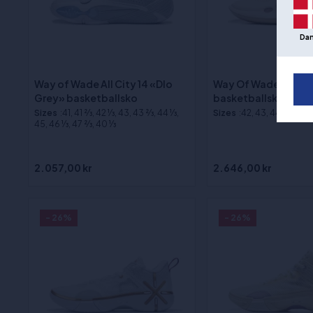
Da
Way of Wade All City 14 «Dlo
Way Of Wade 11 "Re
Grey» basketballsko
basketballsko
Sizes
:41, 41 2⁄3, 42 1⁄3, 43, 43 2⁄3, 44 1⁄3,
Sizes
:42, 43, 44, 45, 43
45, 46 1⁄3, 47 2⁄3, 40 1⁄3
2.057,00 kr
2.646,00 kr
- 26%
- 26%