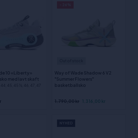
- 26%
Out of stock
e 10 «Liberty»
Way of Wade Shadow 6 V2
sko med lavt skaft
"Summer Flowers"
basketballsko
, 44, 45, 45 ½, 46, 47, 47
r
1.790,00 kr
1.316,00 kr
NYHED