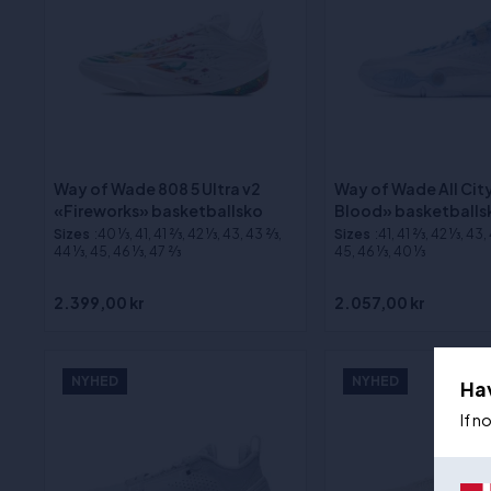
Way of Wade 808 5 Ultra v2
Way of Wade All City
«Fireworks» basketballsko
Blood» basketballs
Sizes
:40 1⁄3, 41, 41 2⁄3, 42 1⁄3, 43, 43 2⁄3,
Sizes
:41, 41 2⁄3, 42 1⁄3, 43,
44 1⁄3, 45, 46 1⁄3, 47 2⁄3
45, 46 1⁄3, 40 1⁄3
2.399,00 kr
2.057,00 kr
NYHED
NYHED
Ha
If n