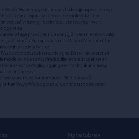
.
m WayofWade legger i sine sportssko gjenspeiler en dyp
v. Fra luftventilasjonssystemer som holder føttene
innleggssåler som gir bedre bue-støtte, viser hvert
t og ytelse.
rekraftige praksiser, noe som gjør dem til et etisk valg
 miljøet. Ved å velge sportssko fra WayofWade, støtter
nsvarlighet og innovasjon.
yofWade et bredt spekter av designs. Dette inkluderer alt
le modeller, noe som tilfredsstiller et bredt spekter av
tter en sko for daglig jogging eller for konkurransespill,
asser ditt behov.
rtssko er et valg for fremtiden. Med fokus på
eler, kan WayofWade garantere en idrettsopplevelse
.
oss
Nyhetsbrev