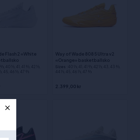
e Flash 2 «White
Way of Wade 808 5 Ultra v2
tballsko
«Orange» basketballsko
⁄3, 40 1⁄3, 41, 41 2⁄3, 42 1⁄3,
Sizes
:40 1⁄3, 41, 41 2⁄3, 42 1⁄3, 43, 43 2⁄3,
3, 45, 46 1⁄3, 47 2⁄3
44 1⁄3, 45, 46 1⁄3, 47 2⁄3
r
2.399,00 kr