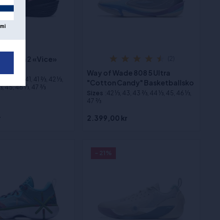
mi
e Flash 2 «Vice»
(2)
sko
Way of Wade 808 5 Ultra
⁄3, 40 1⁄3, 41, 41 2⁄3, 42 1⁄3,
"Cotton Candy" Basketballsko
3, 45, 46 1⁄3, 47 2⁄3
Sizes
:42 1⁄3, 43, 43 2⁄3, 44 1⁄3, 45, 46 1⁄3,
47 2⁄3
r
2.399,00 kr
- 21%