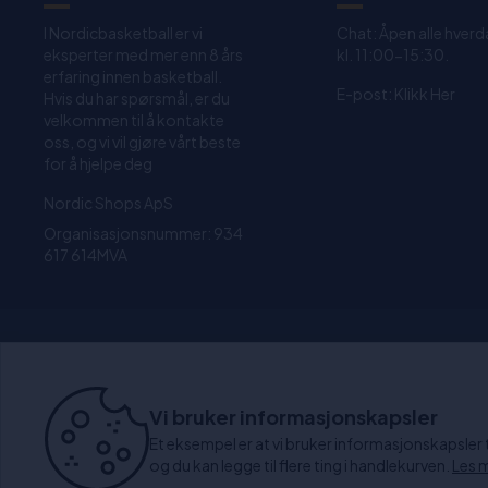
I Nordicbasketball er vi
Chat: Åpen alle hverd
eksperter med mer enn 8 års
kl. 11:00-15:30.
erfaring innen basketball.
E-post:
Klikk Her
Hvis du har spørsmål, er du
velkommen til å kontakte
oss, og vi vil gjøre vårt beste
for å hjelpe deg
Nordic Shops ApS
Organisasjonsnummer: 934
617 614MVA
1-4 dagers levering
3
Vi bruker informasjonskapsler
Et eksempel er at vi bruker informasjonskapsler til
og du kan legge til flere ting i handlekurven.
Les 