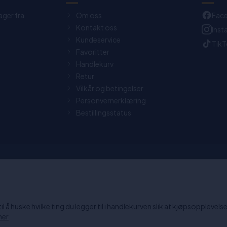
ager fra
Om oss
Fac
Kontakt oss
Ins
Kundeservice
Tik
Favoritter
Handlekurv
Retur
Vilkår og betingelser
Personvernerklæring
Bestillingsstatus
0 dagers returrett
Chat: Åpen alle hverdager fra
15:30.
 å huske hvilke ting du legger til i handlekurven slik at kjøpsopplevelsen
mer