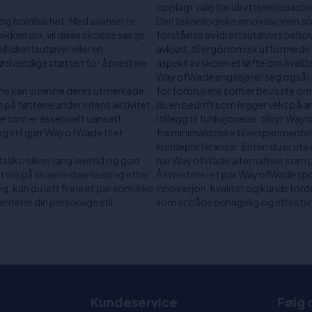
opplagt valg for idrettsentusiaster
 og holdbarhet. Med avanserte
Den teknologiske innovasjonen so
kken din, vil disse skoene sørge
forståelse av idrettsutøvers beho
l idrettsutøver eller en
avkjølt, til ergonomisk utformede 
dvendige støtten for å prestere
aspekt av skoen et løfte om kvalite
WayofWade engasjerer seg også i bæ
ne kan vi nevne deres utmerkede
for forbrukere som er bevisste om
 på føttene under intens aktivitet.
du en bedrift som legger vekt på a
oe som er essensielt uansett
I tillegg til funksjonene, tilbyr Wa
 stil gjør WayofWade til et
fra minimalistiske til eksperimentel
kundepreferanser. Enten du er ute e
ssko sikrer lang levetid og god
har WayofWade alternativet som p
stole på skoene dine sesong etter
Å investere i et par WayofWade spo
ig, kan du lett finne et par som ikke
innovasjon, kvalitet og kundeford
terer din personlige stil.
som er både behagelig og effektiv
t
Kundeservice
Følg 