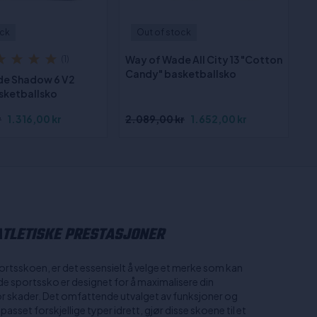
ock
Out of stock
Way of Wade All City 13 "Cotton
(1)
Candy" basketballsko
de Shadow 6 V2
asketballsko
r
1.316,00 kr
2.089,00 kr
1.652,00 kr
ATLETISKE PRESTASJONER
ortsskoen, er det essensielt å velge et merke som kan
 sportssko er designet for å maximalisere din
for skader. Det omfattende utvalget av funksjoner og
asset forskjellige typer idrett, gjør disse skoene til et