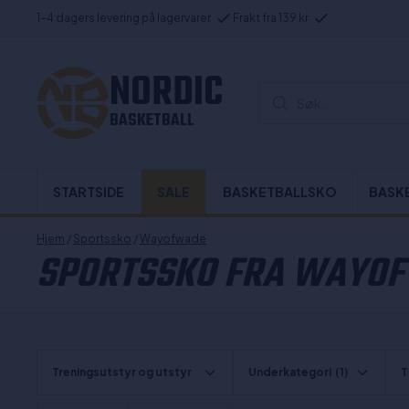
1-4 dagers levering på lagervarer
Frakt fra 139 kr
NORDIC
Søk...
BASKETBALL
STARTSIDE
SALE
BASKETBALLSKO
BASK
Hjem
/
Sportssko
/
Wayofwade
SPORTSSKO FRA WAYO
Treningsutstyr og utstyr
Underkategori
(1)
T