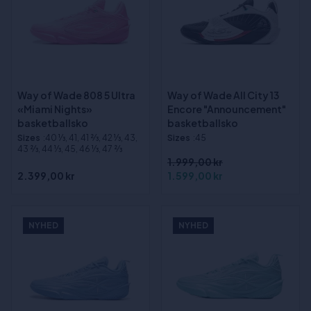
Way of Wade 808 5 Ultra
Way of Wade All City 13
«Miami Nights»
Encore "Announcement"
basketballsko
basketballsko
Sizes
:40 1⁄3, 41, 41 2⁄3, 42 1⁄3, 43,
Sizes
:45
43 2⁄3, 44 1⁄3, 45, 46 1⁄3, 47 2⁄3
1.999,00 kr
2.399,00 kr
1.599,00 kr
NYHED
NYHED