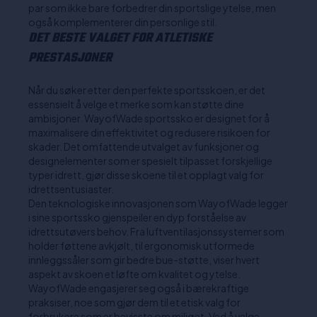
par som ikke bare forbedrer din sportslige ytelse, men
også komplementerer din personlige stil.
DET BESTE VALGET FOR ATLETISKE
PRESTASJONER
Når du søker etter den perfekte sportsskoen, er det
essensielt å velge et merke som kan støtte dine
ambisjoner. WayofWade sportssko er designet for å
maximalisere din effektivitet og redusere risikoen for
skader. Det omfattende utvalget av funksjoner og
designelementer som er spesielt tilpasset forskjellige
typer idrett, gjør disse skoene til et opplagt valg for
idrettsentusiaster.
Den teknologiske innovasjonen som WayofWade legger
i sine sportssko gjenspeiler en dyp forståelse av
idrettsutøvers behov. Fra luftventilasjonssystemer som
holder føttene avkjølt, til ergonomisk utformede
innleggssåler som gir bedre bue-støtte, viser hvert
aspekt av skoen et løfte om kvalitet og ytelse.
WayofWade engasjerer seg også i bærekraftige
praksiser, noe som gjør dem til et etisk valg for
forbrukere som er bevisste om miljøet. Ved å velge