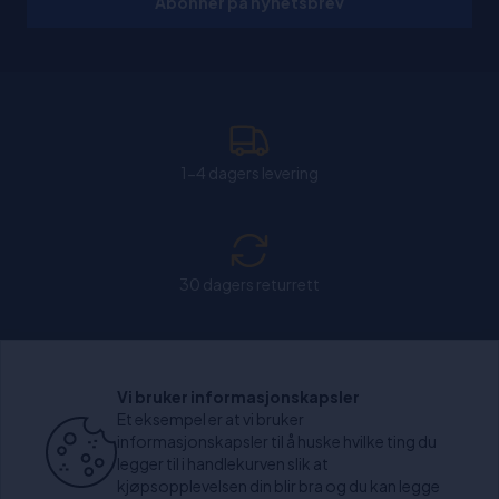
Abonner på nyhetsbrev
1-4 dagers levering
30 dagers returrett
Chat: Åpen alle hverdager fra kl. 11:00-15:30.
Vi bruker informasjonskapsler
Et eksempel er at vi bruker
informasjonskapsler til å huske hvilke ting du
legger til i handlekurven slik at
kjøpsopplevelsen din blir bra og du kan legge