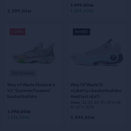
1.999,00 kr
2.099,00 kr
1.599,00 kr
- 26%
NYHED
Out of stock
Way of Wade Shadow 6
Way Of Wade 10
V2 "Summer Flowers"
«Liberty» basketballsko
basketballsko
med lavt skaft
Sizes
:42, 43, 44, 45, 45 ½, 46,
47, 47 ½, 43 ½
1.790,00 kr
1.316,00 kr
3.099,00 kr