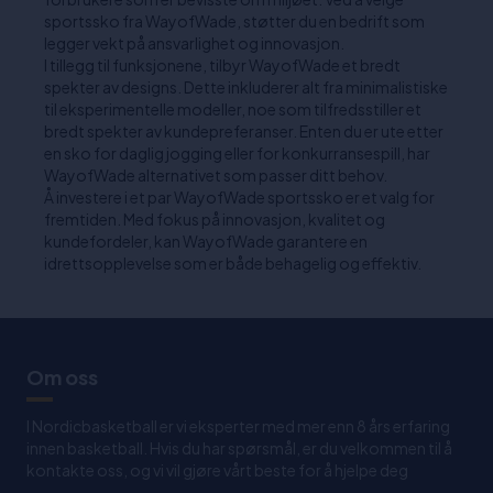
sportssko fra WayofWade, støtter du en bedrift som
legger vekt på ansvarlighet og innovasjon.
I tillegg til funksjonene, tilbyr WayofWade et bredt
spekter av designs. Dette inkluderer alt fra minimalistiske
til eksperimentelle modeller, noe som tilfredsstiller et
bredt spekter av kundepreferanser. Enten du er ute etter
en sko for daglig jogging eller for konkurransespill, har
WayofWade alternativet som passer ditt behov.
Å investere i et par WayofWade sportssko er et valg for
fremtiden. Med fokus på innovasjon, kvalitet og
kundefordeler, kan WayofWade garantere en
idrettsopplevelse som er både behagelig og effektiv.
Om oss
I Nordicbasketball er vi eksperter med mer enn 8 års erfaring
innen basketball. Hvis du har spørsmål, er du velkommen til å
kontakte oss, og vi vil gjøre vårt beste for å hjelpe deg