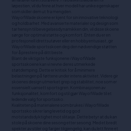
løpestien, vil du finne at hver modell har unike egenskaper
som skiller dem ut fra mengden.
WayofWade skoene er kjent for sin innovative teknologi
og holdbarhet. Med avanserte materialer og design som
tar hensyn til bevegelsesdynamikken din, vil disse skoene
sørge for optimal støtte og komfort. Enten du er en
profesjonell idrettsutøver eller en hobbyentusiast, gir
WayofWade sportsskoen deg den nødvendige støtten
for å prestere på ditt beste.
Blant de viktigste funksjonene i WayofWade
sportsskoene kan vi nevne deres utmerkede
støtdemping. Dette er kritisk for å minimere
belastningen på føttene under intens aktivitet. Videre gir
skoenes design utmerket grep og stabilitet, noe som er
essensielt uansett sportsgren. Kombinasjonen av
funksjonalitet, komfort og stil gjør WayofWade til et
ledende valg for sportssko.
Kvaliteten på materialene som brukes i WayofWade
sportssko sikrer lang levetid og god
motstandsdyktighet mot slitasje. Dette betyr at du kan
stole på skoene dine sesong etter sesong. Med et bredt
spekter av stiler og farger tilgjengelig, kan du lett finne et