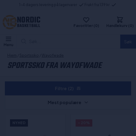
1-4 dagers levering på lagervarer
Frakt fra 139 kr
NORDIC
BASKETBALL
Favoritter (0)
Handlekurv (0)
Søk...
Søk
Menu
Hjem
/
Sportssko
/
Wayofwade
SPORTSSKO FRA WAYOFWADE
Filtre
(2)
Mest populære
NYHED
- 20%