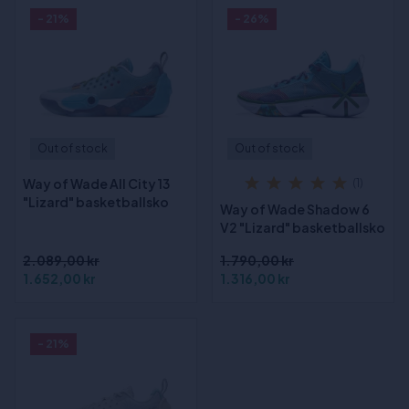
- 21%
- 26%
Out of stock
Out of stock
Way of Wade All City 13
(1)
"Lizard" basketballsko
Way of Wade Shadow 6
V2 "Lizard" basketballsko
2.089,00 kr
1.790,00 kr
1.652,00 kr
1.316,00 kr
- 21%