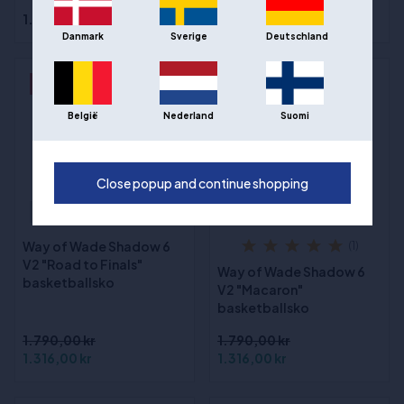
1.499,00 kr
2.399,00 kr
Danmark
Sverige
Deutschland
- 26%
- 26%
België
Nederland
Suomi
Close popup and continue shopping
Out of stock
Out of stock
Way of Wade Shadow 6
(1)
V2 "Road to Finals"
Way of Wade Shadow 6
basketballsko
V2 "Macaron"
basketballsko
1.790,00 kr
1.790,00 kr
1.316,00 kr
1.316,00 kr