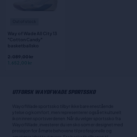
Out of stock
Way of Wade All City 13
"Cotton Candy"
basketballsko
2.089,00 kr
1.652,00 kr
UTFORSK WAYOFWADE SPORTSSKO
WayofWade sportssko tilbyr ikke bare enestående
ytelse og komfort, men representerer også et kulturelt
ikon innen sportsverdenen. Når du velger sportssko fra
WayofWade, investerer du i en sko som er designet med
presisjon for å møte behovene til profesjonelle og
amatører idrettsutøvere. Fra basketballbanen til