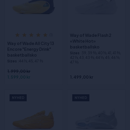
Way of Wade Flash 2
(1)
«White Hot»
Way of Wade All City 13
basketballsko
Encore "Energy Drink"
Sizes
:39, 39 2⁄3, 40 1⁄3, 41, 41 2⁄3,
basketballsko
42 1⁄3, 43, 43 2⁄3, 44 1⁄3, 45, 46 1⁄3,
Sizes
:44 1⁄3, 45, 47 2⁄3
47 2⁄3
1.999,00 kr
1.599,00 kr
1.499,00 kr
NYHED
NYHED