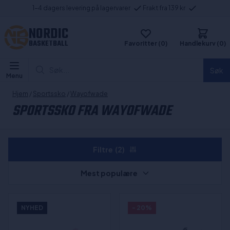
1-4 dagers levering på lagervarer
Frakt fra 139 kr
NORDIC
BASKETBALL
Favoritter (0)
Handlekurv (0)
Søk...
Søk
Menu
Hjem
/
Sportssko
/
Wayofwade
SPORTSSKO FRA WAYOFWADE
Filtre
(2)
Mest populære
NYHED
- 20%