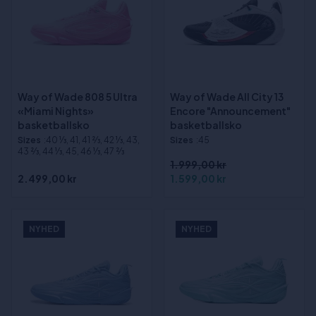
Way of Wade 808 5 Ultra
Way of Wade All City 13
«Miami Nights»
Encore "Announcement"
basketballsko
basketballsko
Sizes
:40 1⁄3, 41, 41 2⁄3, 42 1⁄3, 43,
Sizes
:45
43 2⁄3, 44 1⁄3, 45, 46 1⁄3, 47 2⁄3
1.999,00 kr
2.499,00 kr
1.599,00 kr
NYHED
NYHED