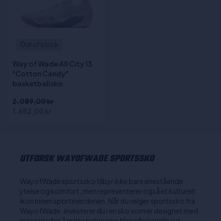
Out of stock
Way of Wade All City 13
"Cotton Candy"
basketballsko
2.089,00 kr
1.652,00 kr
UTFORSK WAYOFWADE SPORTSSKO
WayofWade sportssko tilbyr ikke bare enestående
ytelse og komfort, men representerer også et kulturelt
ikon innen sportsverdenen. Når du velger sportssko fra
WayofWade, investerer du i en sko som er designet med
presisjon for å møte behovene til profesjonelle og