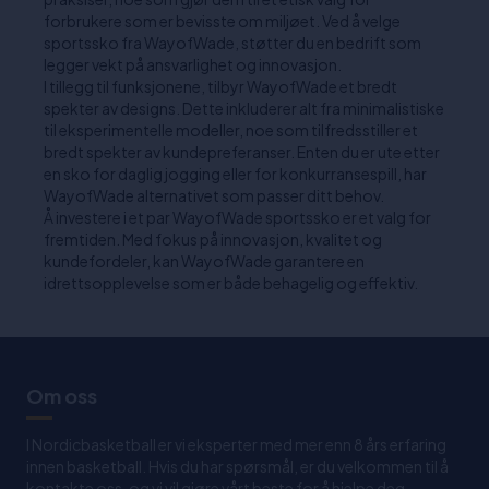
forbrukere som er bevisste om miljøet. Ved å velge
sportssko fra WayofWade, støtter du en bedrift som
legger vekt på ansvarlighet og innovasjon.
I tillegg til funksjonene, tilbyr WayofWade et bredt
spekter av designs. Dette inkluderer alt fra minimalistiske
til eksperimentelle modeller, noe som tilfredsstiller et
bredt spekter av kundepreferanser. Enten du er ute etter
en sko for daglig jogging eller for konkurransespill, har
WayofWade alternativet som passer ditt behov.
Å investere i et par WayofWade sportssko er et valg for
fremtiden. Med fokus på innovasjon, kvalitet og
kundefordeler, kan WayofWade garantere en
idrettsopplevelse som er både behagelig og effektiv.
Om oss
I Nordicbasketball er vi eksperter med mer enn 8 års erfaring
innen basketball. Hvis du har spørsmål, er du velkommen til å
kontakte oss, og vi vil gjøre vårt beste for å hjelpe deg