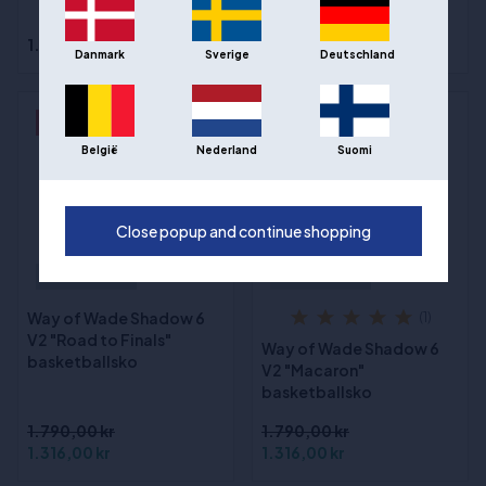
46 1⁄3, 47 2⁄3
1.499,00 kr
2.399,00 kr
Danmark
Sverige
Deutschland
- 26%
- 26%
België
Nederland
Suomi
Close popup and continue shopping
Out of stock
Out of stock
Way of Wade Shadow 6
(1)
V2 "Road to Finals"
Way of Wade Shadow 6
basketballsko
V2 "Macaron"
basketballsko
1.790,00 kr
1.790,00 kr
1.316,00 kr
1.316,00 kr