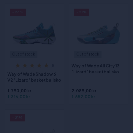
- 26%
- 21%
Out of stock
Out of stock
Way of Wade All City 13
(1)
"Lizard" basketballsko
Way of Wade Shadow 6
V2 "Lizard" basketballsko
1.790,00 kr
2.089,00 kr
1.316,00 kr
1.652,00 kr
- 21%