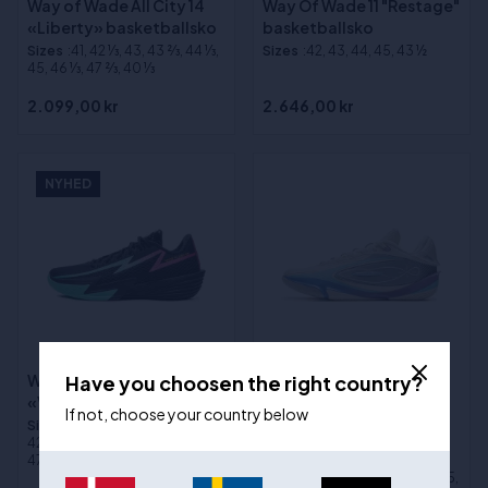
Way of Wade All City 14
Way Of Wade 11 "Restage"
«Liberty» basketballsko
basketballsko
Sizes
:41, 42 1⁄3, 43, 43 2⁄3, 44 1⁄3,
Sizes
:42, 43, 44, 45, 43 ½
45, 46 1⁄3, 47 2⁄3, 40 1⁄3
2.099,00 kr
2.646,00 kr
NYHED
Have you choosen the right country?
Way of Wade Flash 2
(2)
«Vice» basketballsko
Way of Wade 808 5 Ultra
If not, choose your country below
Sizes
:39, 39 2⁄3, 40 1⁄3, 41, 41 2⁄3,
"Cotton Candy"
42 1⁄3, 43, 43 2⁄3, 44 1⁄3, 45, 46 1⁄3,
Basketballsko
47 2⁄3
Sizes
:42 1⁄3, 43, 43 2⁄3, 44 1⁄3, 45,