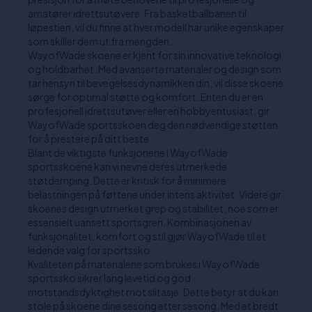
amatører idrettsutøvere. Fra basketballbanen til
løpestien, vil du finne at hver modell har unike egenskaper
som skiller dem ut fra mengden.
WayofWade skoene er kjent for sin innovative teknologi
og holdbarhet. Med avanserte materialer og design som
tar hensyn til bevegelsesdynamikken din, vil disse skoene
sørge for optimal støtte og komfort. Enten du er en
profesjonell idrettsutøver eller en hobbyentusiast, gir
WayofWade sportsskoen deg den nødvendige støtten
for å prestere på ditt beste.
Blant de viktigste funksjonene i WayofWade
sportsskoene kan vi nevne deres utmerkede
støtdemping. Dette er kritisk for å minimere
belastningen på føttene under intens aktivitet. Videre gir
skoenes design utmerket grep og stabilitet, noe som er
essensielt uansett sportsgren. Kombinasjonen av
funksjonalitet, komfort og stil gjør WayofWade til et
ledende valg for sportssko.
Kvaliteten på materialene som brukes i WayofWade
sportssko sikrer lang levetid og god
motstandsdyktighet mot slitasje. Dette betyr at du kan
stole på skoene dine sesong etter sesong. Med et bredt