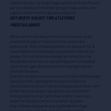
spekter av stiler og farger tilgjengelig, kan du lett finne et
par som ikke bare forbedrer din sportslige ytelse, men
også komplementerer din personlige stil.
DET BESTE VALGET FOR ATLETISKE
PRESTASJONER
Når du søker etter den perfekte sportsskoen, er det
essensielt å velge et merke som kan støtte dine
ambisjoner. WayofWade sportssko er designet for å
maximalisere din effektivitet og redusere risikoen for
skader. Det omfattende utvalget av funksjoner og
designelementer som er spesielt tilpasset forskjellige
typer idrett, gjør disse skoene til et opplagt valg for
idrettsentusiaster.
Den teknologiske innovasjonen som WayofWade legger
i sine sportssko gjenspeiler en dyp forståelse av
idrettsutøvers behov. Fra luftventilasjonssystemer som
holder føttene avkjølt, til ergonomisk utformede
innleggssåler som gir bedre bue-støtte, viser hvert
aspekt av skoen et løfte om kvalitet og ytelse.
WayofWade engasjerer seg også i bærekraftige
praksiser, noe som gjør dem til et etisk valg for