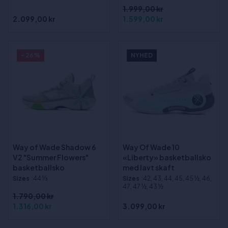
1.999,00 kr
2.099,00 kr
1.599,00 kr
- 26%
NYHED
Way of Wade Shadow 6
Way Of Wade 10
V2 "Summer Flowers"
«Liberty» basketballsko
basketballsko
med lavt skaft
Sizes
:44 1⁄3
Sizes
:42, 43, 44, 45, 45 ½, 46,
47, 47 ½, 43 ½
1.790,00 kr
1.316,00 kr
3.099,00 kr