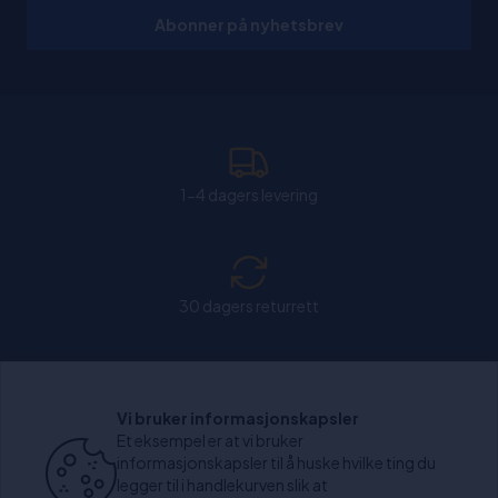
Abonner på nyhetsbrev
1-4 dagers levering
30 dagers returrett
Chat: Åpen alle hverdager fra kl. 11:00-15:30.
Vi bruker informasjonskapsler
Et eksempel er at vi bruker
informasjonskapsler til å huske hvilke ting du
legger til i handlekurven slik at