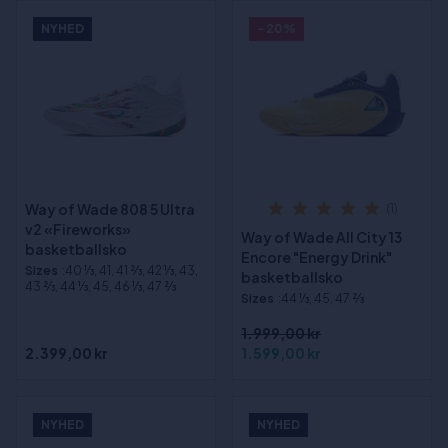
NYHED
- 20%
Way of Wade 808 5 Ultra
(1)
v2 «Fireworks»
Way of Wade All City 13
basketballsko
Encore "Energy Drink"
Sizes
:40 1⁄3, 41, 41 2⁄3, 42 1⁄3, 43,
basketballsko
43 2⁄3, 44 1⁄3, 45, 46 1⁄3, 47 2⁄3
Sizes
:44 1⁄3, 45, 47 2⁄3
1.999,00 kr
2.399,00 kr
1.599,00 kr
NYHED
NYHED