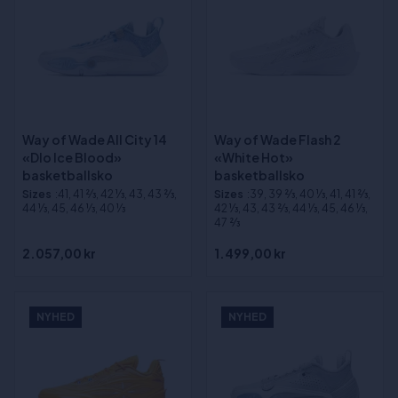
Way of Wade All City 14
Way of Wade Flash 2
«Dlo Ice Blood»
«White Hot»
basketballsko
basketballsko
Sizes
:41, 41 2⁄3, 42 1⁄3, 43, 43 2⁄3,
Sizes
:39, 39 2⁄3, 40 1⁄3, 41, 41 2⁄3,
44 1⁄3, 45, 46 1⁄3, 40 1⁄3
42 1⁄3, 43, 43 2⁄3, 44 1⁄3, 45, 46 1⁄3,
47 2⁄3
2.057,00 kr
1.499,00 kr
NYHED
NYHED