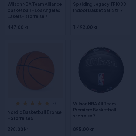
Wilson NBA Team Alliance
Spalding Legacy TF1000
basketball - Los Angeles
Indoor Basketball Str. 7
Lakers - størrelse 7
447,00 kr
1.492,00 kr
Wilson NBA All Team
(7)
Premiere Basketball -
Nordic Basketball Bronse
størrelse 7
- Størrelse 5
298,00 kr
895,00 kr