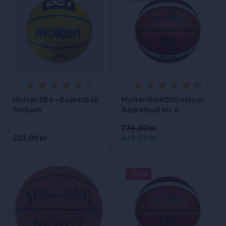
(1)
(8)
Molten SB4 - Basketball
Molten BG4000 Indoor
for barn
Basketball str. 6
774,00 kr
223,00 kr
649,00 kr
- 16%