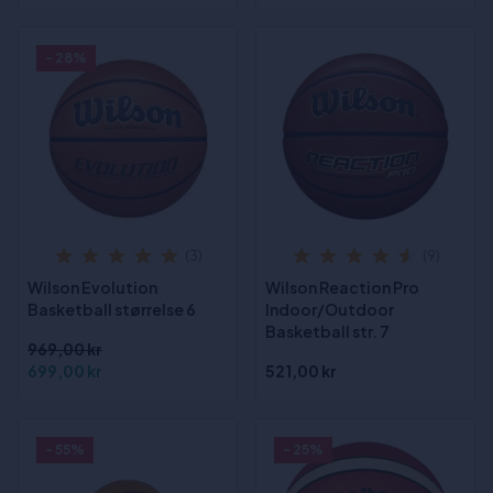
- 28%
(3)
(9)
Wilson Evolution
Wilson Reaction Pro
Basketball størrelse 6
Indoor/Outdoor
Basketball str. 7
969,00 kr
699,00 kr
521,00 kr
- 55%
- 25%