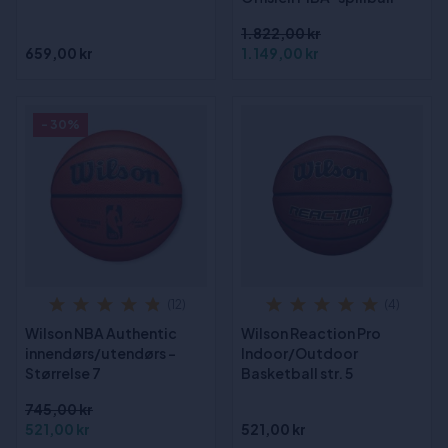
1.822,00 kr
659,00 kr
1.149,00 kr
- 30%
(12)
(4)
Wilson NBA Authentic
Wilson Reaction Pro
innendørs/utendørs -
Indoor/Outdoor
Størrelse 7
Basketball str. 5
745,00 kr
521,00 kr
521,00 kr