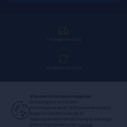
1-4 dagers levering
30 dagers returrett
Chat: Åpen alle hverdager fra kl. 11:00-15:30.
Vi bruker informasjonskapsler
Et eksempel er at vi bruker
informasjonskapsler til å huske hvilke ting du
legger til i handlekurven slik at
kjøpsopplevelsen din blir bra og du kan legge
+1000 anmeldelser
til flere ting i handlekurven.
Les mer