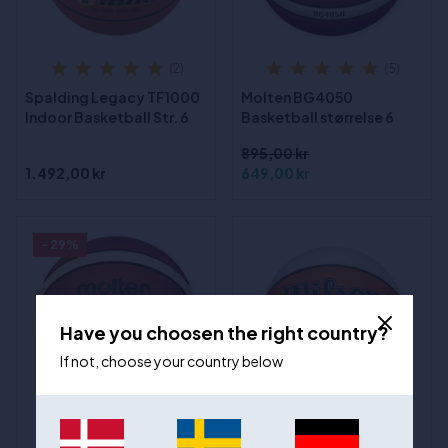
(2)
(5)
Spalding Legacy TF1000
Molten BG4050
Indoor Basketball Str. 6
Basketball størrelse 6
895,00 kr
1.492,00 kr
649,00 kr
- 29%
Have you choosen the right country?
If not, choose your country below
(1)
(6)