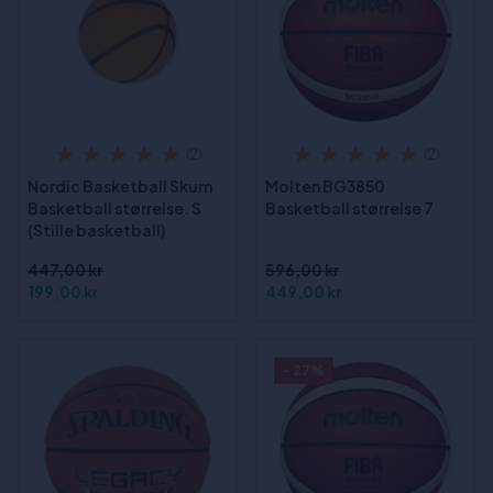
(2)
(2)
Nordic Basketball Skum
Molten BG3850
Basketball størrelse. S
Basketball størrelse 7
(Stille basketball)
447,00 kr
596,00 kr
199,00 kr
449,00 kr
- 27%