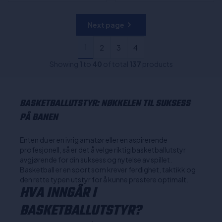
Next page
1
2
3
4
Showing
1
to
40
of total
137
products
BASKETBALLUTSTYR: NØKKELEN TIL SUKSESS
PÅ BANEN
Enten du er en ivrig amatør eller en aspirerende
profesjonell, så er det å velge riktig basketballutstyr
avgjørende for din suksess og nytelse av spillet.
Basketball er en sport som krever ferdighet, taktikk og
den rette typen utstyr for å kunne prestere optimalt.
HVA INNGÅR I
BASKETBALLUTSTYR?