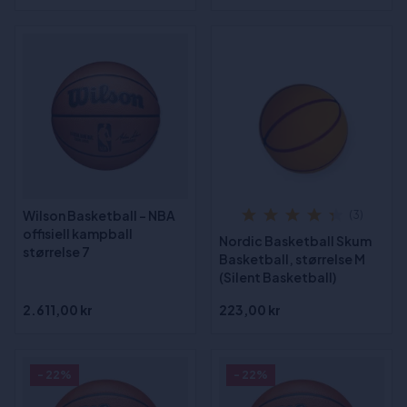
Wilson Basketball - NBA
(3)
offisiell kampball
Nordic Basketball Skum
størrelse 7
Basketball, størrelse M
(Silent Basketball)
2.611,00 kr
223,00 kr
- 22%
- 22%