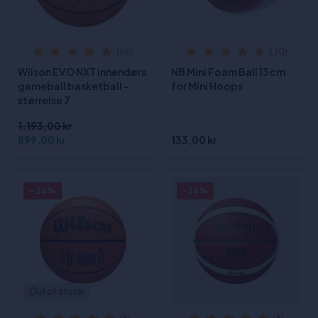
(50)
(30)
Wilson EVO NXT innendørs
NB Mini Foam Ball 13 cm
gameball basketball -
for Mini Hoops
størrelse 7
1.193,00 kr
899,00 kr
133,00 kr
- 26%
- 14%
Out of stock