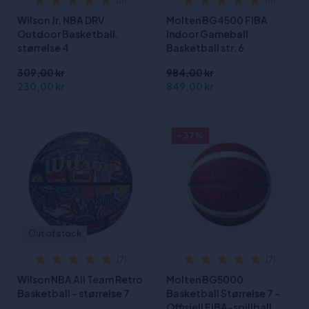
(5)
(8)
Wilson Jr. NBA DRV
Molten BG4500 FIBA
Outdoor Basketball,
Indoor Gameball
størrelse 4
Basketball str. 6
309,00 kr
984,00 kr
230,00 kr
849,00 kr
- 37%
Out of stock
(7)
(7)
Wilson NBA All Team Retro
Molten BG5000
Basketball - størrelse 7
Basketball Størrelse 7 -
Offisiell FIBA-spillball