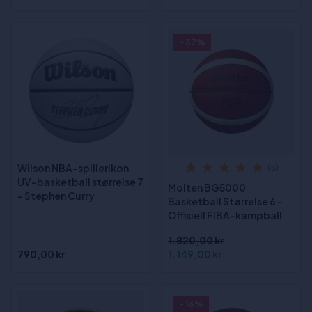
- 37%
Wilson NBA-spillerikon
(5)
UV-basketball størrelse 7
Molten BG5000
- Stephen Curry
Basketball Størrelse 6 -
Offisiell FIBA-kampball
1.820,00 kr
790,00 kr
1.149,00 kr
- 16%