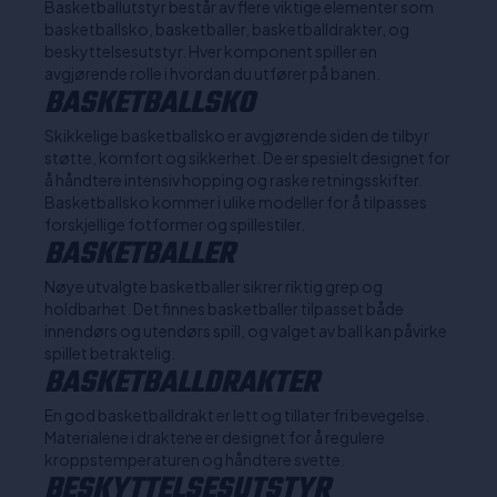
Basketballutstyr består av flere viktige elementer som
basketballsko, basketballer, basketballdrakter, og
beskyttelsesutstyr. Hver komponent spiller en
avgjørende rolle i hvordan du utfører på banen.
BASKETBALLSKO
Skikkelige basketballsko er avgjørende siden de tilbyr
støtte, komfort og sikkerhet. De er spesielt designet for
å håndtere intensiv hopping og raske retningsskifter.
Basketballsko kommer i ulike modeller for å tilpasses
forskjellige fotformer og spillestiler.
BASKETBALLER
Nøye utvalgte basketballer sikrer riktig grep og
holdbarhet. Det finnes basketballer tilpasset både
innendørs og utendørs spill, og valget av ball kan påvirke
spillet betraktelig.
BASKETBALLDRAKTER
En god basketballdrakt er lett og tillater fri bevegelse.
Materialene i draktene er designet for å regulere
kroppstemperaturen og håndtere svette.
BESKYTTELSESUTSTYR