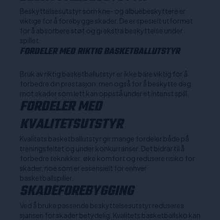
Beskyttelsesutstyr som kne- og albuebeskyttere er
viktige for å forebygge skader. De er spesielt utformet
for å absorbere støt og gi ekstra beskyttelse under
spillet.
FORDELER MED RIKTIG BASKETBALLUTSTYR
Bruk av riktig basketballutstyr er ikke bare viktig for å
forbedre din prestasjon, men også for å beskytte deg
mot skader som lett kan oppstå under et intenst spill.
FORDELER MED
KVALITETSUTSTYR
Kvalitets basketballutstyr gir mange fordeler både på
treningsfeltet og under konkurranser. Det bidrar til å
forbedre teknikker, øke komfort og redusere risiko for
skader, noe som er essensielt for enhver
basketballspiller.
SKADEFOREBYGGING
Ved å bruke passende beskyttelsesutstyr reduseres
sjansen for skader betydelig. Kvalitets basketballsko kan