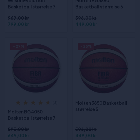
Wilson Evolution
Molten BG3850
Basketball størrelse 7
Basketball størrelse 6
969,00 kr
596,00 kr
799,00 kr
449,00 kr
- 27%
- 25%
Molten 3850 Basketball
(3)
størrelse 5
Molten BG4050
Basketball størrelse 7
895,00 kr
596,00 kr
649,00 kr
449,00 kr