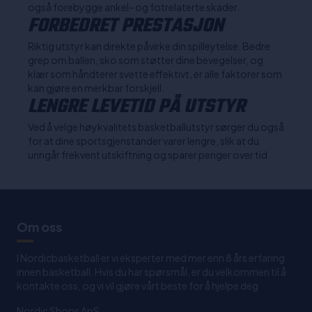
også forebygge ankel- og fotrelaterte skader.
FORBEDRET PRESTASJON
Riktig utstyr kan direkte påvirke din spilleytelse. Bedre
grep om ballen, sko som støtter dine bevegelser, og
klær som håndterer svette effektivt, er alle faktorer som
kan gjøre en merkbar forskjell.
LENGRE LEVETID PÅ UTSTYR
Ved å velge høykvalitets basketballutstyr sørger du også
for at dine sportsgjenstander varer lengre, slik at du
unngår frekvent utskiftning og sparer penger over tid.
Om oss
I Nordicbasketball er vi eksperter med mer enn 8 års erfaring
innen basketball. Hvis du har spørsmål, er du velkommen til å
kontakte oss, og vi vil gjøre vårt beste for å hjelpe deg
Nordic Shops ApS