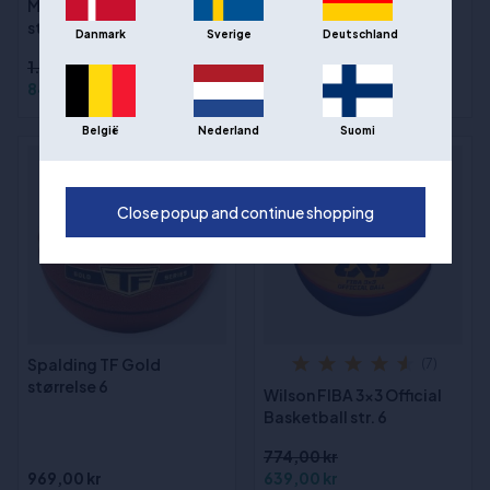
Molten BG4550 Kurv
Wilson WNBA Authentic
størrelse 6
Series Outdoor
Danmark
Sverige
Deutschland
Basketball str. 6
1.193,00 kr
849,00 kr
447,00 kr
België
Nederland
Suomi
- 17%
Close popup and continue shopping
Spalding TF Gold
(7)
størrelse 6
Wilson FIBA 3x3 Official
Basketball str. 6
774,00 kr
969,00 kr
639,00 kr