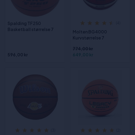
Spalding TF250
(4)
Basketball størrelse 7
Molten BG4000
Kurvstørrelse 7
774,00 kr
596,00 kr
649,00 kr
(3)
(2)