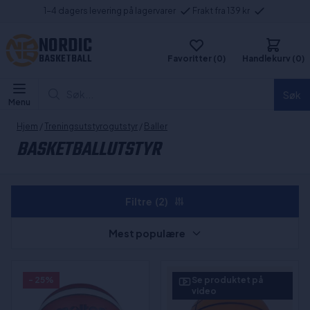
1-4 dagers levering på lagervarer
Frakt fra 139 kr
NORDIC
BASKETBALL
Favoritter (0)
Handlekurv (0)
Søk...
Søk
Menu
Hjem
/
Treningsutstyrogutstyr
/
Baller
BASKETBALLUTSTYR
Filtre
(2)
Mest populære
- 25%
Se produktet på
video