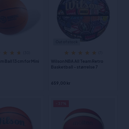
Out of stock
(30)
(7)
m Ball 13 cm for Mini
Wilson NBA All Team Retro
Basketball - størrelse 7
659,00 kr
- 37%