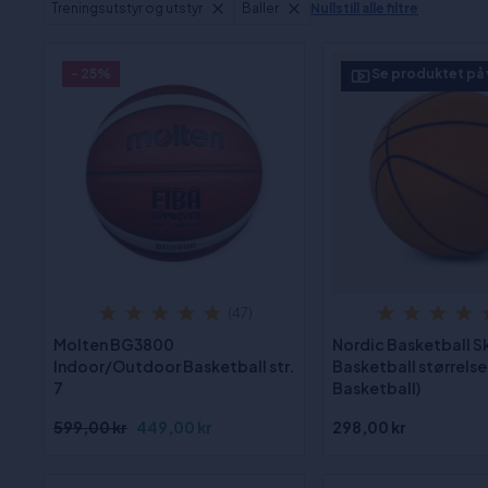
Treningsutstyr og utstyr
Baller
Nullstill alle filtre
- 25%
Se produktet på
(47)
Molten BG3800
Nordic Basketball 
Indoor/Outdoor Basketball str.
Basketball størrelse.
7
Basketball)
599,00 kr
449,00 kr
298,00 kr