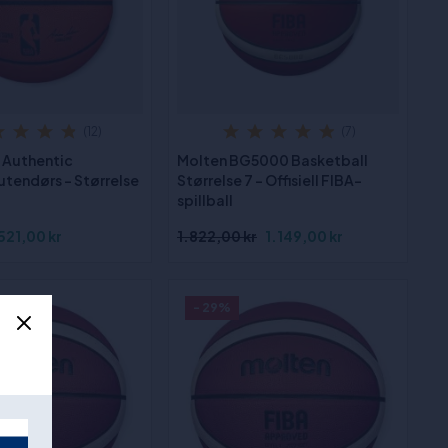
(12)
(7)
 Authentic
Molten BG5000 Basketball
utendørs - Størrelse
Størrelse 7 - Offisiell FIBA-
spillball
521,00 kr
1.822,00 kr
1.149,00 kr
- 29%