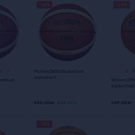
- 25%
- 22%
Molten 3850 Basketball
(3)
størrelse 5
ketball
Wilson Offi
basketball 
r
596,00 kr
449,00 kr
549,00 kr
- 25%