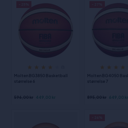
- 25%
- 27%
(1)
Molten BG3850 Basketball
Molten BG4050 Bas
størrelse 6
størrelse 7
596,00 kr
449,00 kr
895,00 kr
649,00 k
- 26%