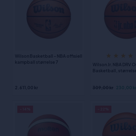
Wilson Basketball - NBA offisiell
kampball størrelse 7
Wilson Jr. NBA DRV 
Basketball, størrels
2.611,00 kr
309,00 kr
230,00 k
- 14%
- 22%