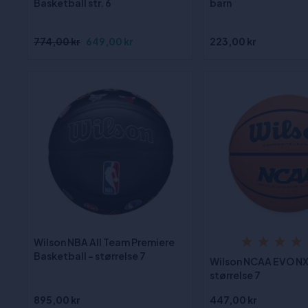
Basketball str. 6
barn
774,00 kr
649,00 kr
223,00 kr
Wilson NBA All Team Premiere
Basketball - størrelse 7
Wilson NCAA EVO NX
størrelse 7
895,00 kr
447,00 kr