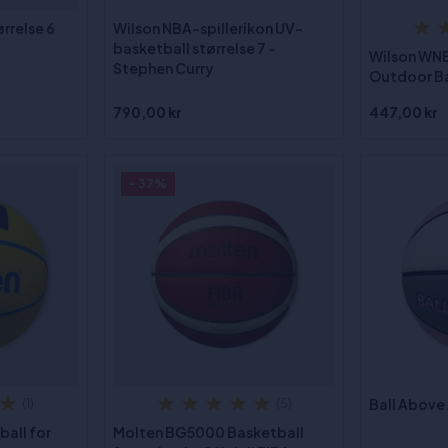
rrelse 6
Wilson NBA-spillerikon UV-
basketball størrelse 7 -
Wilson WNB
Stephen Curry
Outdoor Bas
790,00 kr
447,00 kr
- 37%
Ball Above 
(1)
(5)
ball for
Molten BG5000 Basketball