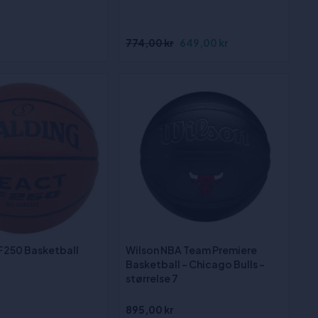
774,00 kr
649,00 kr
F250 Basketball
Wilson NBA Team Premiere
Basketball - Chicago Bulls -
størrelse 7
895,00 kr