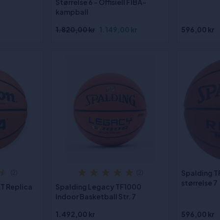
Størrelse 6 - Offisiell FIBA-
kampball
1.820,00 kr
1.149,00 kr
596,00 kr
Spalding T
(2)
(2)
størrelse 7
T Replica
Spalding Legacy TF1000
Indoor Basketball Str. 7
1.492,00 kr
596,00 kr