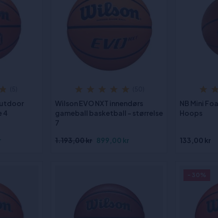
(5)
(50)
Outdoor
Wilson EVO NXT innendørs
NB Mini Foa
e 4
gameball basketball - størrelse
Hoops
7
r
1.193,00 kr
899,00 kr
133,00 kr
- 30%