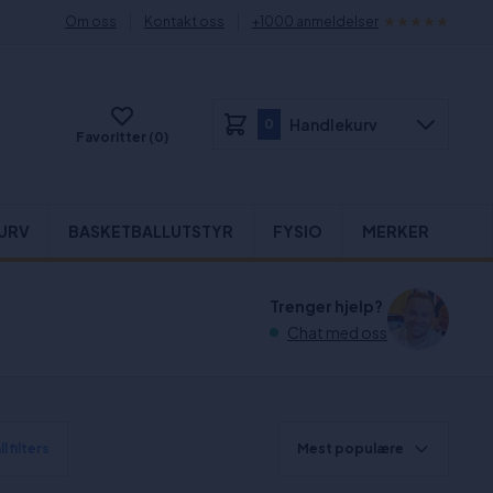
Om oss
Kontakt oss
+1000 anmeldelser
Handlekurv
0
Favoritter (0)
URV
BASKETBALLUTSTYR
FYSIO
MERKER
Trenger hjelp?
Chat med oss
l filters
Mest populære