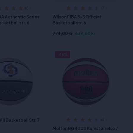
(6)
(7)
A Authentic Series
Wilson FIBA 3x3 Official
ketball str. 6
Basketball str. 6
774,00 kr
639,00 kr
- 16%
All Basketball Str. 7
(4)
Molten BG4000 Kurvstørrelse 7