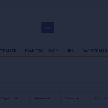
Søk
ETBALLER
BASKETBALLKLÆR
NBA
BASKETBALLK
Type idrett
Merkenavn
Størrelse
Show al