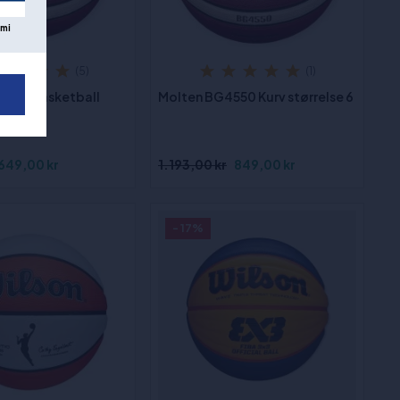
mi
(5)
(1)
4050 Basketball
Molten BG4550 Kurv størrelse 6
649,00 kr
1.193,00 kr
849,00 kr
- 17%