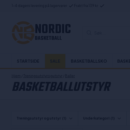
1-4 dagers levering på lagervarer
Frakt fra 139 kr
NORDIC
Søk...
BASKETBALL
STARTSIDE
SALE
BASKETBALLSKO
BASK
Hjem
/
Treningsutstyrogutstyr
/
Baller
BASKETBALLUTSTYR
Treningsutstyr og utstyr
(1)
Underkategori
(1)