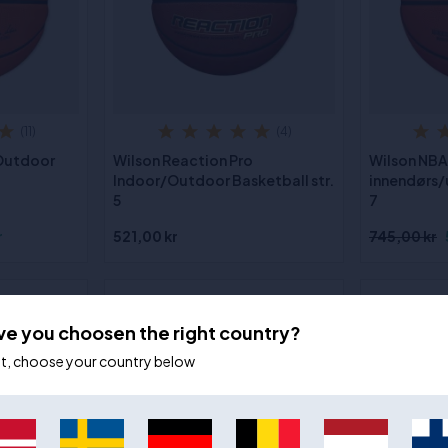
(11)
(4)
 Outdoor
Wilson Reaction Pro
Wilson NBA
Indoor/Outdoor Basketball str.
innendørs/
5
7
r
521,00 kr
745,00 kr
- 27%
ve you choosen the right country?
ot, choose your country below