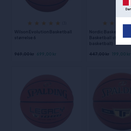
Da
(3)
Wilson Evolution Basketball
Nordic Basketball 
størrelse 6
Basketball størrelse.
basketball)
969,00 kr
699,00 kr
447,00 kr
199,00 kr