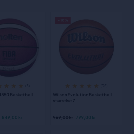
- 18%
(3)
(35)
550 Basketball
Wilson Evolution Basketball
størrelse 7
849,00 kr
969,00 kr
799,00 kr