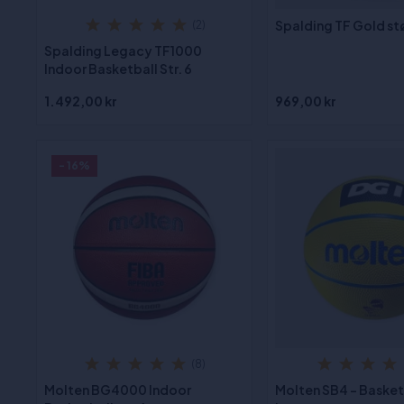
Spalding TF Gold stø
(2)
Spalding Legacy TF1000
Indoor Basketball Str. 6
1.492,00 kr
969,00 kr
- 16%
(8)
Molten BG4000 Indoor
Molten SB4 - Basket